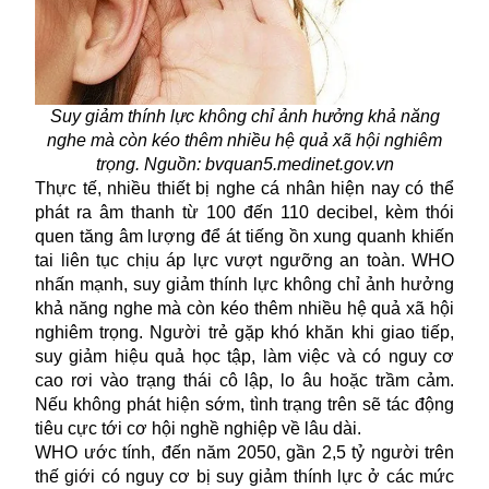
Suy giảm thính lực không chỉ ảnh hưởng khả năng
nghe mà còn kéo thêm nhiều hệ quả xã hội nghiêm
trọng. Nguồn: bvquan5.medinet.gov.vn
Thực tế, nhiều thiết bị nghe cá nhân hiện nay có thể
phát ra âm thanh từ 100 đến 110 decibel, kèm thói
quen tăng âm lượng để át tiếng ồn xung quanh khiến
tai liên tục chịu áp lực vượt ngưỡng an toàn. WHO
nhấn mạnh, suy giảm thính lực không chỉ ảnh hưởng
khả năng nghe mà còn kéo thêm nhiều hệ quả xã hội
nghiêm trọng. Người trẻ gặp khó khăn khi giao tiếp,
suy giảm hiệu quả học tập, làm việc và có nguy cơ
cao rơi vào trạng thái cô lập, lo âu hoặc trầm cảm.
Nếu không phát hiện sớm, tình trạng trên sẽ tác động
tiêu cực tới cơ hội nghề nghiệp về lâu dài.
WHO ước tính, đến năm 2050, gần 2,5 tỷ người trên
thế giới có nguy cơ bị suy giảm thính lực ở các mức