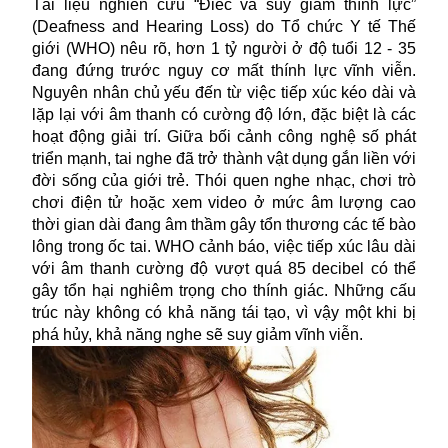
Tài liệu nghiên cứu “Điếc và suy giảm thính lực”
(Deafness and Hearing Loss) do Tổ chức Y tế Thế
giới (WHO) nêu rõ, hơn 1 tỷ người ở độ tuổi 12 - 35
đang đứng trước nguy cơ mất thính lực vĩnh viễn.
Nguyên nhân chủ yếu đến từ việc tiếp xúc kéo dài và
lặp lại với âm thanh có cường độ lớn, đặc biệt là các
hoạt động giải trí. Giữa bối cảnh công nghệ số phát
triển mạnh, tai nghe đã trở thành vật dụng gắn liền với
đời sống của giới trẻ. Thói quen nghe nhạc, chơi trò
chơi điện tử hoặc xem video ở mức âm lượng cao
thời gian dài đang âm thầm gây tổn thương các tế bào
lông trong ốc tai. WHO cảnh báo, việc tiếp xúc lâu dài
với âm thanh cường độ vượt quá 85 decibel có thể
gây tổn hại nghiêm trọng cho thính giác. Những cấu
trúc này không có khả năng tái tạo, vì vậy một khi bị
phá hủy, khả năng nghe sẽ suy giảm vĩnh viễn.