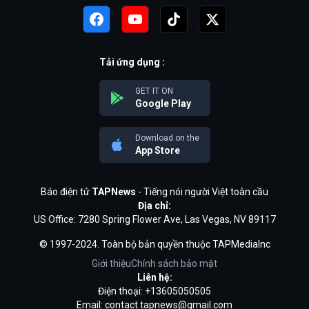
Tải ứng dụng :
GET IT ON
Google Play
Download on the
App Store
Báo điện tử
TAPNews
- Tiếng nói người Việt toàn cầu
Địa chỉ:
US Office: 7280 Spring Flower Ave, Las Vegas, NV 89117
© 1997-2024. Toàn bộ bản quyền thuộc TAPMediaInc
Giới thiệu
Chính sách bảo mật
Liên hệ:
Điện thoại: +13605050505
Email:
contact.tapnews@gmail.com