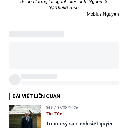
đe dọa tương lai ngành điện ảnh. Nguồn: X
“@RhettReese”
Mobius Nguyen
BÀI VIẾT LIÊN QUAN
04:57 07/08/2026
Tin Tức
Trump ký sắc lệnh siết quyền