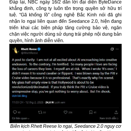
Đáp lại, NBC ngày 16/2 dẫn lời đại diện
ByteDance
khẳng định, công ty luôn tôn trọng quyền sở hữu trí
tuệ. “Gã khổng lồ” công nghệ Bắc Kinh nói đã ghi
nhận lo ngại liên quan đến Seedance 2.0, hiện đang
triển khai các biện pháp tăng cường bảo vệ, ngăn
chặn việc người dùng sử dụng trái phép nội dung bản
quyền, hình ảnh diễn viên.
Biên kịch Rhett Reese lo ngại, Seedance 2.0 nguy cơ