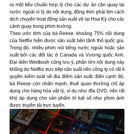
ra một tiêu chuẩn hợp lý cho các dự án cần quay tại
nước ngoài vì lý do nội dung, đồng thời phải tìm cách
dịch chuyển hoạt động sản xuất về lại Hoa Kỳ cho các
cảnh quay trong phim trường.
Theo ước tính của bà Reese, khoảng 75% nội dung
của Netflix hiện được sản xuất bên lãnh thổ quốc gia.
Trong đó, nhiều phim nói tiếng nước ngoài hoặc sản
xuất bởi các đối tác ở Canada và Vương quốc Anh.
Đại diện Wedbush cũng lưu ý, phần lớn nội dung này
không do Netflix trực tiếp sản xuất nên công ty có rất ít
quyền kiểm soát về địa điểm sản xuất. Bên cạnh đó,
bà Reese còn nhấn mạnh, thuế quan thường chỉ áp
dụng cho hàng hóa vật lý, ví dụ như đĩa DVD, nên rất
khó áp dụng cho sản phẩm trí tuệ số như phim ảnh
được truyền tải trực tuyến.