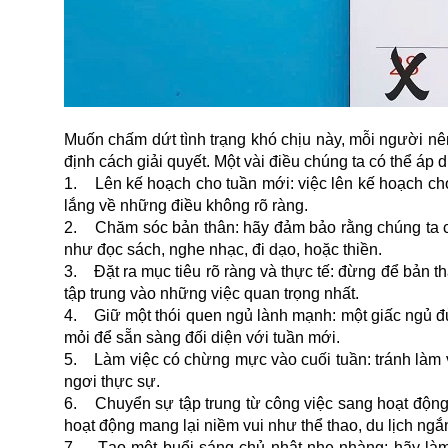
Muốn chấm dứt tình trạng khó chịu này, mỗi người nê
định cách giải quyết. Một vài điều chúng ta có thể áp 
1. Lên kế hoạch cho tuần mới: việc lên kế hoạch cho 
lắng về những điều không rõ ràng.
2. Chăm sóc bản thân: hãy đảm bảo rằng chúng ta có
như đọc sách, nghe nhạc, đi dạo, hoặc thiền.
3. Đặt ra mục tiêu rõ ràng và thực tế: đừng để bản t
tập trung vào những việc quan trọng nhất.
4. Giữ một thói quen ngủ lành mạnh: một giấc ngủ đủ
mỏi để sẵn sàng đối diện với tuần mới.
5. Làm việc có chừng mực vào cuối tuần: tránh làm v
ngơi thực sự.
6. Chuyển sự tập trung từ công việc sang hoạt động t
hoạt động mang lại niềm vui như thể thao, du lịch ng
7. Tạo một buổi sáng chủ nhật nhẹ nhàng: hãy làm