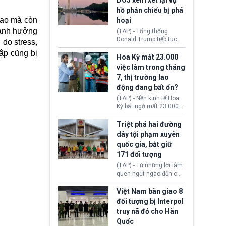
DOJ xem xét lại vụ
thường chưa xác định
hồ phản chiếu bị phá
(UAP). Những tài liệu này
cao mà còn
hoại
bao gồm hình ảnh,
video, báo cáo từ nhiều
 ảnh hưởng
(TAP) - Tổng thống
cơ quan khác nhau như
Donald Trump tiếp tục
do stress,
Cục Điều tra Liên bang
cho rằng, hồ phản chiếu
tập cũng bị
(FBI), Cơ quan Tình báo
trước Đài tưởng niệm
Hoa Kỳ mất 23.000
Trung ương (CIA) và Bộ
Lincoln bị phá hoại. Lãnh
việc làm trong tháng
Ngoại giao (DOS).
đạo Nhà Trắng yêu cầu
7, thị trường lao
Bộ Tư pháp (DOJ) xem
động đang bất ổn?
xét lại quyết định hủy
truy tố những cá nhân bị
(TAP) - Nền kinh tế Hoa
nghi ngờ làm hư hại
Kỳ bất ngờ mất 23.000
công trình.
việc làm vào tháng 7,
cho thấy thị trường lao
Triệt phá hai đường
động có dấu hiệu suy
dây tội phạm xuyên
yếu sau thời gian duy trì
quốc gia, bắt giữ
tương đối ổn định suốt
171 đối tượng
nửa năm 2026.
(TAP) - Từ những lời làm
quen ngọt ngào đến các
“sàn vàng ảo”, bất động
sản trực tuyến cùng
Việt Nam bàn giao 8
đường dây đánh bạc quy
đối tượng bị Interpol
mô lớn, hai tổ chức tội
truy nã đỏ cho Hàn
phạm xuyên quốc gia đã
Quốc
dựng lên mạng lưới hoạt