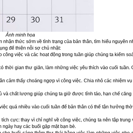
Ảnh minh họa
n nhận thức sớm về tình trạng của bản thân, tìm hiểu nguyên n
dụng để thiện nỗi sợ chủ nhật:
công việc và các hoạt động trong tuần giúp chúng ta kiểm soá
 thời gian thư giãn, làm những việc yêu thích vào cuối tuần.
hân cảm thấy choáng ngợp vì công việc. Chia nhỏ các nhiệm vụ
 và chất lượng giúp chúng ta giữ được tỉnh táo, hạn chế căng 
iệc quá nhiều vào cuối tuần để bản thân có thể tận hưởng thời
ích cực: thay vì chỉ nghĩ về công việc, chúng ta nên tập trun
ắn ngày hay các buổi gặp mặt bạn bè.
 cho buổi sáng thêm thư thái bằng việc làm những việc nhẹ