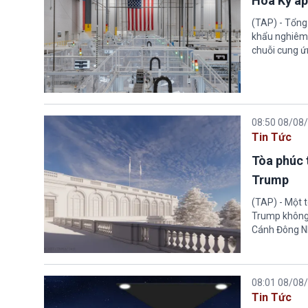
Hoa Kỳ áp
(TAP) - Tổng
khẩu nghiêm 
chuỗi cung ứn
08:50 08/08
Tin Tức
Tòa phúc 
Trump
(TAP) - Một 
Trump không 
Cánh Đông N
08:01 08/08
Tin Tức