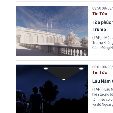
08:50 08/08
Tin Tức
Tòa phúc 
Trump
(TAP) - Một 
Trump không 
Cánh Đông N
08:01 08/08
Tin Tức
Lầu Năm G
(TAP) - Lầu 
hiện tượng b
từ nhiều cơ 
và Bộ Ngoại 