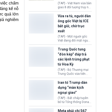
động tại Việt Nam và
 việc chấm
(TAP) - Việt Nam vừa bàn
Lào, lôi kéo hàng nghìn
giao 8 đối tượng truy nã
 đáng kể nỗ
người tham gia, luân
đỏ Interpol cho lực lượng
ực quá lớn
chuyển dòng tiền qua
chức năng Hàn Quốc.
Vừa ra tù, người đàn
nhiều lớp tài khoản. Sau
giá nghiêm
Nhóm này bị xác định
ông gốc Việt bị ICE
hơn 2 tuần phối hợp truy
lừa đảo 619 nạn nhân,
bắt giữ, chờ trục
xét, lực lượng chức năng
chiếm đoạt hơn 17,7 tỷ
hai nước đã bắt giữ 171
xuất
KRW.
đối tượng.
(TAP) - Một người gốc
Việt đang đối mặt nguy
cơ bị trục xuất khỏi Hoa
Kỳ sau khi đã chấp hành
Trung Quốc tung
xong bản án liên quan
“đòn kép” đáp trả
đến tội ác từ hơn 30
các lệnh trừng phạt
năm trước tại California.
từ Hoa Kỳ
(TAP) - Bộ Thương mại
Trung Quốc vừa tiến
hành áp đặt lệnh trừng
phạt lên hàng loạt thực
Iran tố Trump dàn
thể và siết chặt kiểm
dựng “màn kịch
soát xuất khẩu máy bay
ngoại giao”
không người lái (UAV)
sang Hoa Kỳ. Động thái
(TAP) - Bất chấp tuyên
này nhằm đáp trả các
bố từ Tổng thống Donald
biện pháp hạn chế
Trump về tiến trình đàm
thương mại, áp thuế mới
phán hòa bình, Iran
Meta phải chi 567