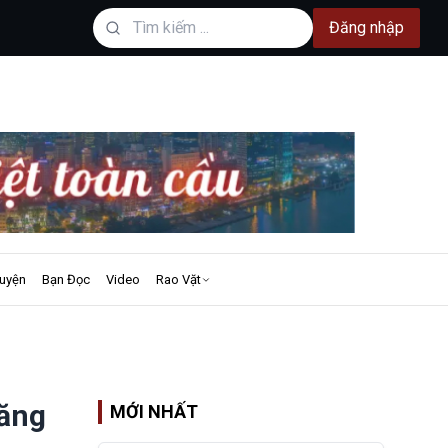
Đăng nhập
uyện
Bạn Đọc
Video
Rao Vặt
năng
MỚI NHẤT