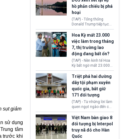
DOJ xem xét lại vụ
thường chưa xác định
hồ phản chiếu bị phá
(UAP). Những tài liệu này
hoại
bao gồm hình ảnh,
video, báo cáo từ nhiều
(TAP) - Tổng thống
cơ quan khác nhau như
Donald Trump tiếp tục
Cục Điều tra Liên bang
cho rằng, hồ phản chiếu
(FBI), Cơ quan Tình báo
trước Đài tưởng niệm
Hoa Kỳ mất 23.000
Trung ương (CIA) và Bộ
Lincoln bị phá hoại. Lãnh
việc làm trong tháng
Ngoại giao (DOS).
đạo Nhà Trắng yêu cầu
7, thị trường lao
Bộ Tư pháp (DOJ) xem
động đang bất ổn?
xét lại quyết định hủy
truy tố những cá nhân bị
(TAP) - Nền kinh tế Hoa
nghi ngờ làm hư hại
Kỳ bất ngờ mất 23.000
công trình.
việc làm vào tháng 7,
cho thấy thị trường lao
Triệt phá hai đường
động có dấu hiệu suy
dây tội phạm xuyên
yếu sau thời gian duy trì
quốc gia, bắt giữ
tương đối ổn định suốt
171 đối tượng
nửa năm 2026.
(TAP) - Từ những lời làm
quen ngọt ngào đến các
h sụt giảm
“sàn vàng ảo”, bất động
sản trực tuyến cùng
Việt Nam bàn giao 8
đường dây đánh bạc quy
an sử dụng
đối tượng bị Interpol
mô lớn, hai tổ chức tội
 Trung tâm
truy nã đỏ cho Hàn
phạm xuyên quốc gia đã
a trước khi
Quốc
dựng lên mạng lưới hoạt