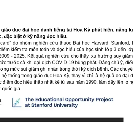
giáo dục đại học danh tiếng tại Hoa Kỳ phát hiện, năng l
, đặc biệt ở kỹ năng đọc hiểu.
ecard” do nhóm nghiên cứu thuộc Đại học Harvard, Stanford, 
điểm kiểm tra môn toán và đọc hiểu của học sinh lớp 3 đến lớp
2009 - 2025. Kết quả nghiên cứu cho thấy, xu hướng suy giảm 
tức trước cả khi đại dịch COVID-19 bùng phát. Đáng chú ý, đi
ơng mức sụt giảm ghi nhận trong thời kỳ dịch bệnh. Các chuyê
hệ thống trong giáo dục Hoa Kỳ, thay vì chỉ là hệ quả do đại d
c điểm đọc hiểu thấp nhất kể từ sau năm 1990, làm dấy lên lo n
 quốc gia.