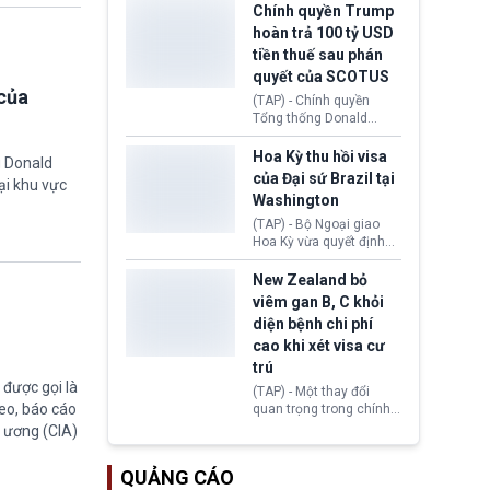
toàn y tế.
tăng lãi suất nếu lạm
Chính quyền Trump
phát ở Hoa Kỳ không tiếp
hoàn trả 100 tỷ USD
tục giảm trong thời gian
tiền thuế sau phán
tới.
quyết của SCOTUS
của
(TAP) - Chính quyền
Tổng thống Donald
Trump đã hoàn trả
khoảng 100 tỷ USD thuế
Hoa Kỳ thu hồi visa
g Donald
quan từng thu theo Đạo
của Đại sứ Brazil tại
ại khu vực
luật Quyền hạn Kinh tế
Washington
Khẩn cấp Quốc tế
(IEEPA). Động thái này
(TAP) - Bộ Ngoại giao
diễn ra sau phán quyết
Hoa Kỳ vừa quyết định
hồi tháng 2 bởi Tòa án
thu hồi thị thực (visa)
Tối cao Hoa Kỳ
của bà Maria Luiza
New Zealand bỏ
(SCOTUS) khi tuyên bố,
Ribeiro Viotti - Đại sứ
viêm gan B, C khỏi
việc áp thuế diện rộng là
Brazil tại Washington.
diện bệnh chi phí
hoàn toàn bất hợp pháp.
Động thái trên diễn ra
cao khi xét visa cư
trong bối cảnh tranh
chấp ngoại giao giữa
trú
chính quyền Tổng thống
được gọi là
(TAP) - Một thay đổi
Donald Trump và chính
eo, báo cáo
quan trọng trong chính
phủ cánh tả Tổng thống
sách nhập cư của New
g ương (CIA)
Brazil Luiz Inácio Lula
Zealand đang mở ra
da Silva đang leo thang
thêm cơ hội cho nhiều
gay gắt.
QUẢNG CÁO
người muốn định cư. Từ