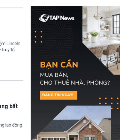
nay, người mắc viêm
gan B hoặc viêm gan C
sẽ không còn bị mặc
định không đáp ứng tiêu
chuẩn sức khỏe chỉ vì
chi phí điều trị khi nộp hồ
sơ xin visa cư trú.
iệm Lincoln
 truy tố
ang bất
ờng lao động