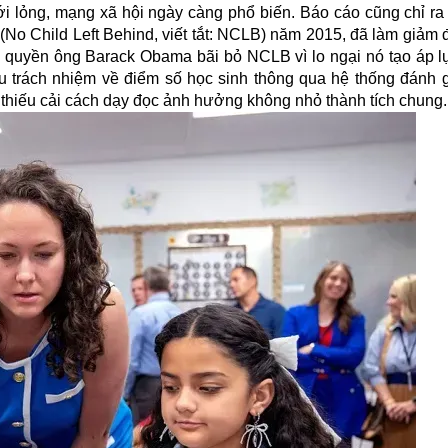
nới lỏng, mạng xã hội ngày càng phổ biến. Báo cáo cũng chỉ ra
” (No Child Left Behind, viết tắt: NCLB) năm 2015, đã làm giảm
nh quyền ông Barack Obama bãi bỏ NCLB vì lo ngại nó tạo áp l
hịu trách nhiệm về điểm số học sinh thông qua hệ thống đánh 
, thiếu cải cách dạy đọc ảnh hưởng không nhỏ thành tích chung.