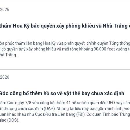
/2026
thẩm Hoa Kỳ bác quyền xây phòng khiêu vũ Nhà Trắng 
tòa phúc thẩm liên bang Hoa Kỳ vừa phán quyết, chính quyền Tổng thốn
có quyền tự ý xây phòng khiêu vũ mới rộng khoảng 90.000 feet vuông t
hà Trắng.
/2026
óc công bố thêm hồ sơ về vật thể bay chưa xác định
Năm Góc ngày 7/8 vừa công bố thêm 41 hồ sơ liên quan đến UFO hay còn 
ất thường chưa xác định (UAP). Những tài liệu này bao gồm hình ảnh, vid
quan khác nhau như Cục Điều tra Liên bang (FBI), Cơ quan Tình báo Trun
giao (DOS).