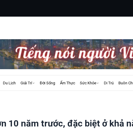
Du Lịch
Giải Trí
Đời Sống
Ẩm Thực
Sức Khỏe
Di Trú
Buôn Ch
n 10 năm trước, đặc biệt ở khả 