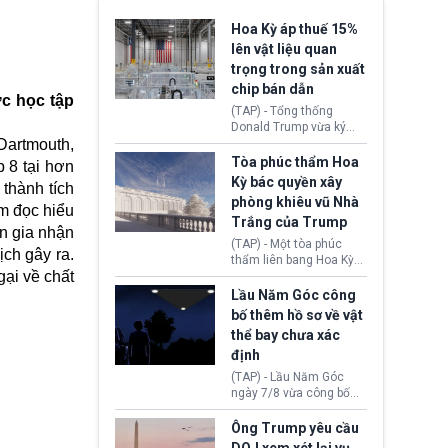
Hoa Kỳ áp thuế 15%
lên vật liệu quan
trọng trong sản xuất
chip bán dẫn
ực học tập
(TAP) - Tổng thống
Donald Trump vừa ký
Dartmouth,
sắc lệnh áp thuế bổ
sung 15% cùng cơ chế
Tòa phúc thẩm Hoa
 8 tại hơn
giá sàn nhập khẩu
Kỳ bác quyền xây
thành tích
nghiêm ngặt đối với
phòng khiêu vũ Nhà
polysilicon và các sản
ểm đọc hiểu
Trắng của Trump
phẩm hạ nguồn. Quyết
n gia nhận
định này nhằm khôi
(TAP) - Một tòa phúc
ịch gây ra.
phục chuỗi cung ứng
thẩm liên bang Hoa Kỳ
công nghệ, năng lượng
gại về chất
vừa phán quyết, chính
mặt trời nội địa trước sự
quyền Tổng thống
Lầu Năm Góc công
thống trị của Trung
Donald Trump không có
bố thêm hồ sơ về vật
Quốc.
quyền tự ý xây phòng
thể bay chưa xác
khiêu vũ mới rộng
định
khoảng 90.000 feet
vuông tại khu vực Cánh
(TAP) - Lầu Năm Góc
Đông Nhà Trắng.
ngày 7/8 vừa công bố
thêm 41 hồ sơ liên quan
đến UFO hay còn được
Ông Trump yêu cầu
gọi là hiện tượng bất