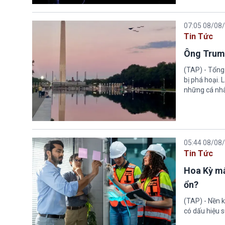
07:05 08/08
Tin Tức
Ông Trump
(TAP) - Tổng
bị phá hoại.
những cá nhâ
05:44 08/08
Tin Tức
Hoa Kỳ mấ
ổn?
(TAP) - Nền k
có dấu hiệu s