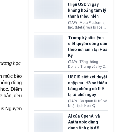
cùng lệnh cấm công
khẳng định chưa có bất
triệu USD vì gây
nghệ gần đây từ phía
kỳ thỏa thuận nào.
khủng hoảng tâm lý
Washington.
Tehran cho rằng, Hoa Kỳ
thanh thiếu niên
chỉ đang dàn dựng “màn
kịch ngoại giao” để xoa
(TAP) - Meta Platforms,
dịu căng thẳng.
Inc. (Meta) vừa bị Tòa án
bang New Mexico yêu
cầu đóng góp 567 triệu
Trump ký sắc lệnh
USD vào một quỹ khắc
siết quyền công dân
phục hậu quả. Quyết
theo nơi sinh tại Hoa
định này diễn ra sau khi
Kỳ
toà xác định, những nền
tảng mạng xã hội
(TAP) - Tổng thống
trường học
(Facebook, Instagram)
Donald Trump vừa ký 2
thuộc công ty gây ra
sắc lệnh hành pháp mới
cuộc khủng hoảng sức
ến mức báo
nhằm siết chặt chính
USCIS siết xét duyệt
khỏe tâm thần ở thanh
sách quyền công dân
không đồng
nhập cư: Hồ sơ thiếu
thiếu niên.
theo nơi sinh. Động thái
bằng chứng có thể
 học. Điểm
diễn ra sau khi Tòa án
bị từ chối ngay
Tối cao Hoa Kỳ
cơ bản, đều
(SCOTUS) hôm 30/7
(TAP) - Cơ quan Di trú và
tuyên bố bác bỏ, ngăn
Nhập tịch Hoa Kỳ
us Nguyen
chính quyền thực hiện
(USCIS) vừa thay đổi quy
chính sách này.
trình xét duyệt hồ sơ
AI của OpenAI và
nhập cư, trao quyền cho
Anthropic dùng
viên chức từ chối ngay
danh tính giả để
những đơn không chứng