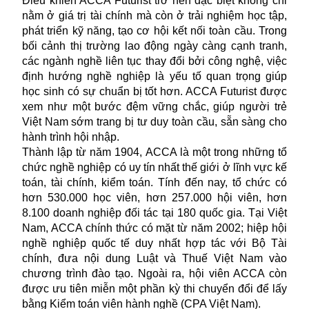
Điều khiến ACCA Futurist trở nên đặc biệt không chỉ
nằm ở giá trị tài chính mà còn ở trải nghiệm học tập,
phát triển kỹ năng, tạo cơ hội kết nối toàn cầu. Trong
bối cảnh thị trường lao động ngày càng cạnh tranh,
các ngành nghề liên tục thay đổi bởi công nghệ, việc
định hướng nghề nghiệp là yếu tố quan trọng giúp
học sinh có sự chuẩn bị tốt hơn. ACCA Futurist được
xem như một bước đệm vững chắc, giúp người trẻ
Việt Nam sớm trang bị tư duy toàn cầu, sẵn sàng cho
hành trình hội nhập.
Thành lập từ năm 1904, ACCA là một trong những tổ
chức nghề nghiệp có uy tín nhất thế giới ở lĩnh vực kế
toán, tài chính, kiểm toán. Tính đến nay, tổ chức có
hơn 530.000 học viên, hơn 257.000 hội viên, hơn
8.100 doanh nghiệp đối tác tại 180 quốc gia. Tại Việt
Nam, ACCA chính thức có mặt từ năm 2002; hiệp hội
nghề nghiệp quốc tế duy nhất hợp tác với Bộ Tài
chính, đưa nội dung Luật và Thuế Việt Nam vào
chương trình đào tạo. Ngoài ra, hội viên ACCA còn
được ưu tiên miễn một phần kỳ thi chuyển đổi để lấy
bằng Kiểm toán viên hành nghề (CPA Việt Nam).