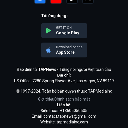
Tải ứng dụng :
GET IT ON
Google Play
Download on the
App Store
Báo điện tử
TAPNews
- Tiếng nói người Việt toàn cầu
Địa chỉ:
US Office: 7280 Spring Flower Ave, Las Vegas, NV 89117
© 1997-2024. Toàn bộ bản quyền thuộc TAPMediaInc
Giới thiệu
Chính sách bảo mật
Liên hệ:
Điện thoại: +13605050505
Email:
contact.tapnews@gmail.com
Website: tapmediainc.com