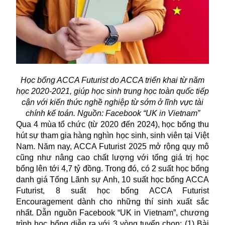
Học bổng ACCA Futurist do ACCA triển khai từ năm
học 2020-2021, giúp học sinh trung học toàn quốc tiếp
cận với kiến thức nghề nghiệp từ sớm ở lĩnh vực tài
chính kế toán. Nguồn: Facebook “UK in Vietnam”
Qua 4 mùa tổ chức (từ 2020 đến 2024), học bổng thu
hút sự tham gia hàng nghìn học sinh, sinh viên tại Việt
Nam. Năm nay, ACCA Futurist 2025 mở rộng quy mô
cũng như nâng cao chất lượng với tổng giá trị học
bổng lên tới 4,7 tỷ đồng. Trong đó, có 2 suất học bổng
danh giá Tổng Lãnh sự Anh, 10 suất học bổng ACCA
Futurist, 8 suất học bổng ACCA Futurist
Encouragement dành cho những thí sinh xuất sắc
nhất. Dẫn nguồn Facebook “UK in Vietnam”, chương
trình học bổng diễn ra với 3 vòng tuyển chọn: (1) Bài