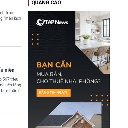
QUẢNG CÁO
Bộ An ninh Nội địa Hoa
Kỳ (DHS) đang đối mặt
nguy cơ thiếu hụt lực
nh, Iran
lượng trầm trọng. Điều
ng “màn kịch
này cần được đặc biệt
chú ý bởi nếu các siêu
bão đổ bộ Hoa Kỳ ở nửa
cuối năm 2026, lực
lượng ứng phó “mỏng”
có thể làm nghẽn công
tác cứu trợ; dẫn đến hệ
thống ứng phó khẩn cấp
quốc gia quá tải.
ếu niên
 567 triệu
ững nền tảng
 tâm thần ở