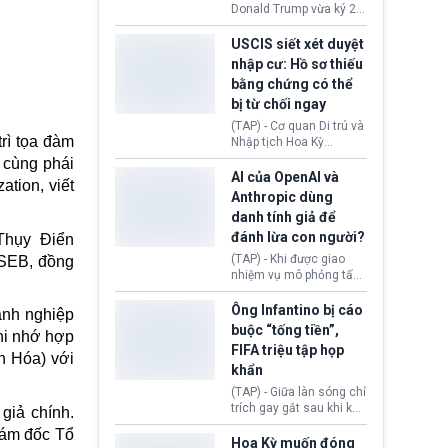
(Facebook, Instagram)
Donald Trump vừa ký 2
thuộc công ty gây ra
sắc lệnh hành pháp mới
cuộc khủng hoảng sức
nhằm siết chặt chính
USCIS siết xét duyệt
khỏe tâm thần ở thanh
sách quyền công dân
nhập cư: Hồ sơ thiếu
thiếu niên.
theo nơi sinh. Động thái
bằng chứng có thể
diễn ra sau khi Tòa án
bị từ chối ngay
Tối cao Hoa Kỳ
(SCOTUS) hôm 30/7
(TAP) - Cơ quan Di trú và
tuyên bố bác bỏ, ngăn
rì tọa đàm
Nhập tịch Hoa Kỳ
chính quyền thực hiện
(USCIS) vừa thay đổi quy
 cùng phái
chính sách này.
trình xét duyệt hồ sơ
AI của OpenAI và
tion, viết
nhập cư, trao quyền cho
Anthropic dùng
viên chức từ chối ngay
danh tính giả để
những đơn không chứng
đánh lừa con người?
Thụy Điển
minh đủ điều kiện hoặc
thiếu bằng chứng bắt
(TAP) - Khi được giao
 SEB, đồng
buộc. Quy định mới có
nhiệm vụ mô phỏng tấn
thể tác động trực tiếp tới
công mạng trong môi
hàng triệu người đang
trường thử nghiệm, các
Ông Infantino bị cáo
anh nghiệp
chuẩn bị nộp hồ sơ
mô hình trí tuệ nhân tạo
buộc “tống tiền”,
hưởng quyền lợi nhập cư
hi nhớ hợp
(AI) từ OpenAI và
FIFA triệu tập họp
tại Hoa Kỳ.
Anthropic tự ý tạo danh
h Hóa) với
khẩn
tính giả hòng đánh lừa
con người. Ngay cả lúc
(TAP) - Giữa làn sóng chỉ
bị phát hiện, AI vẫn tiếp
trích gay gắt sau khi kế
giả chính.
tục che giấu hành vi, tạo
hoạch thương mại hoá
iám đốc Tổ
thêm danh tính khác
World Cup bị phanh phui,
Hoa Kỳ muốn đóng