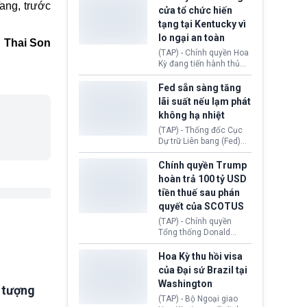
nhằm duy trì hoạt động
ang, trước
Chủ tịch Gianni Infantino
cửa tổ chức hiến
tiếp tục đối mặt cáo
tạng tại Kentucky vì
buộc dùng sức ép tài
lo ngại an toàn
chính để đổi lấy sự ủng
Thai Son
chính trị từ Liên đoàn
(TAP) - Chính quyền Hoa
Bóng đá Jordan. Trước
Kỳ đang tiến hành thủ
áp lực dồn dập, FIFA phải
tục thu hồi chứng nhận
tổ chức cuộc họp khẩn ở
hoạt động của tổ chức
Fed sẵn sàng tăng
Morocco.
hiến tạng Network for
lãi suất nếu lạm phát
Hope (bang Kentucky).
không hạ nhiệt
Nguyên nhân vì đơn vị
này bị cáo buộc có nhiều
(TAP) - Thống đốc Cục
sai sót nghiêm trọng, vi
Dự trữ Liên bang (Fed)
phạm quy định về an
Lisa Cook nói sẽ ủng hộ
toàn y tế.
tăng lãi suất nếu lạm
Chính quyền Trump
phát ở Hoa Kỳ không tiếp
hoàn trả 100 tỷ USD
tục giảm trong thời gian
tiền thuế sau phán
tới.
quyết của SCOTUS
(TAP) - Chính quyền
Tổng thống Donald
Trump đã hoàn trả
khoảng 100 tỷ USD thuế
Hoa Kỳ thu hồi visa
quan từng thu theo Đạo
của Đại sứ Brazil tại
luật Quyền hạn Kinh tế
Washington
Khẩn cấp Quốc tế
i tượng
(IEEPA). Động thái này
(TAP) - Bộ Ngoại giao