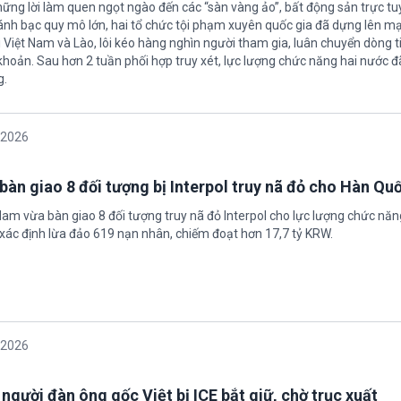
hững lời làm quen ngọt ngào đến các “sàn vàng ảo”, bất động sản trực t
nh bạc quy mô lớn, hai tổ chức tội phạm xuyên quốc gia đã dựng lên mạ
 Việt Nam và Lào, lôi kéo hàng nghìn người tham gia, luân chuyển dòng t
 khoản. Sau hơn 2 tuần phối hợp truy xét, lực lượng chức năng hai nước đ
g.
/2026
bàn giao 8 đối tượng bị Interpol truy nã đỏ cho Hàn Qu
 Nam vừa bàn giao 8 đối tượng truy nã đỏ Interpol cho lực lượng chức nă
xác định lừa đảo 619 nạn nhân, chiếm đoạt hơn 17,7 tỷ KRW.
/2026
 người đàn ông gốc Việt bị ICE bắt giữ, chờ trục xuất