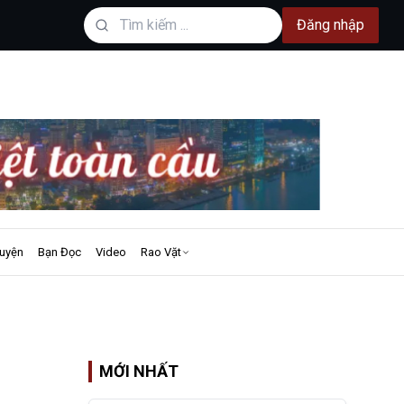
Đăng nhập
uyện
Bạn Đọc
Video
Rao Vặt
MỚI NHẤT