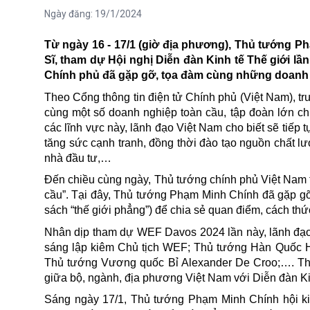
Ngày đăng:
19/1/2024
Từ ngày 16 - 17/1 (giờ địa phương), Thủ tướng P
Sĩ, tham dự Hội nghị Diễn đàn Kinh tế Thế giới lầ
Chính phủ đã gặp gỡ, tọa đàm cùng những doanh ng
Theo Cổng thông tin điện tử Chính phủ (Việt Nam), t
cùng một số doanh nghiệp toàn cầu, tập đoàn lớn chuy
các lĩnh vực này, lãnh đạo Việt Nam cho biết sẽ tiếp t
tăng sức cạnh tranh, đồng thời đào tạo nguồn chất lư
nhà đầu tư,…
Đến chiều cùng ngày,
Thủ tướng chính phủ
Việt Nam 
cầu”. Tại đây, Thủ tướng Phạm Minh Chính đã gặp gỡ 
sách “thế giới phẳng”) để chia sẻ quan điểm, cách th
Nhân dịp tham dự WEF Davos 2024 lần này, lãnh đạo
sáng lập kiêm Chủ tịch WEF; Thủ tướng Hàn Quốc H
Thủ tướng Vương quốc Bỉ Alexander De Croo;…. Thủ
giữa bộ, ngành, địa phương Việt Nam với Diễn đàn Ki
Sáng ngày 17/1, Thủ tướng Phạm Minh Chính hội k