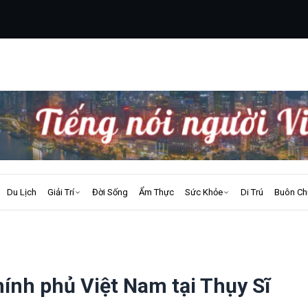
Du Lịch
Giải Trí
Đời Sống
Ẩm Thực
Sức Khỏe
Di Trú
Buôn Ch
ính phủ Việt Nam tại Thụy Sĩ