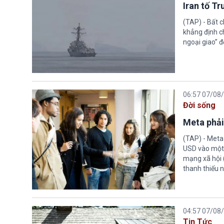
Iran tố T
(TAP) - Bất 
khẳng định c
ngoại giao” đ
06:57 07/08
Đời sống
Meta phải
(TAP) - Meta
USD vào một 
mạng xã hội 
thanh thiếu n
04:57 07/08
Tin Tức