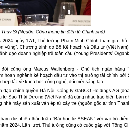
Thụy Sĩ (Nguồn: Cổng thông tin điện tử Chính phủ)
 2024 ngày 17/1, Thủ tướng Phạm Minh Chính tham gia chủ t
n vững”. Chương trình do Bộ Kế hoạch và Đầu tư (Việt Nam)
nh đạo doanh nghiệp trẻ toàn cầu (Young Presidents' Organiza
 đổi cùng ông Marcus Wallenberg - Chủ tịch ngân hàng 
m hoan nghênh kế hoạch đầu tư vào thị trường tài chính bởi
y hợp tác về khoa học công nghệ, đổi mới sáng tạo.
nh đạo chính quyền Hà Nội, Công ty staBOO Holdings AG (do
 tư Sao Thái Dương (Việt Nam) đã cùng nhau trao biên bản g
 nhà máy sản xuất ván ép từ cây tre (nguồn gốc từ tỉnh Than
am dự phiên thảo luận “Bài học từ ASEAN” với vai trò diễn 
m 2024. Lần lượt, Thủ tướng cũng có cuộc gặp với Tổng G