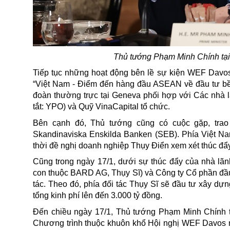
Thủ tướng Phạm Minh Chính tại 
Tiếp tục những hoạt động bên lề sự kiện WEF Davos
“Việt Nam - Điểm đến hàng đầu ASEAN về đầu tư bề
đoàn thường trực tại Geneva phối hợp với Các nhà lã
tắt: YPO) và Quỹ VinaCapital tổ chức.
Bên cạnh đó, Thủ tướng cũng có cuộc gặp, trao
Skandinaviska Enskilda Banken (SEB). Phía Việt Na
thời đề nghị doanh nghiệp Thụy Điển xem xét thúc đẩ
Cũng trong ngày 17/1, dưới sự thúc đẩy của nhà lã
con thuộc BARD AG, Thụy Sĩ) và Công ty Cổ phần đầu
tác. Theo đó, phía đối tác
Thụy Sĩ
sẽ đầu tư xây dựng
tổng kinh phí lên đến 3.000 tỷ đồng.
Đến chiều ngày 17/1, Thủ tướng Phạm Minh Chính th
Chương trình thuộc khuôn khổ
Hội nghị
WEF Davos nă