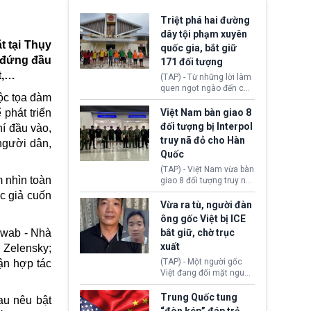
Triệt phá hai đường
dây tội phạm xuyên
t tại Thụy
quốc gia, bắt giữ
i đứng đầu
171 đối tượng
t,…
(TAP) - Từ những lời làm
quen ngọt ngào đến các
ộc tọa đàm
“sàn vàng ảo”, bất động
sản trực tuyến cùng
 phát triển
Việt Nam bàn giao 8
đường dây đánh bạc quy
đối tượng bị Interpol
hí đầu vào,
mô lớn, hai tổ chức tội
truy nã đỏ cho Hàn
 người dân,
phạm xuyên quốc gia đã
Quốc
dựng lên mạng lưới hoạt
động tại Việt Nam và
(TAP) - Việt Nam vừa bàn
Lào, lôi kéo hàng nghìn
 nhìn toàn
giao 8 đối tượng truy nã
người tham gia, luân
đỏ Interpol cho lực lượng
c giả cuốn
chuyển dòng tiền qua
chức năng Hàn Quốc.
Vừa ra tù, người đàn
nhiều lớp tài khoản. Sau
Nhóm này bị xác định
ông gốc Việt bị ICE
hơn 2 tuần phối hợp truy
lừa đảo 619 nạn nhân,
hwab - Nhà
bắt giữ, chờ trục
xét, lực lượng chức năng
chiếm đoạt hơn 17,7 tỷ
hai nước đã bắt giữ 171
xuất
 Zelensky;
KRW.
đối tượng.
(TAP) - Một người gốc
ận hợp tác
Việt đang đối mặt nguy
cơ bị trục xuất khỏi Hoa
Kỳ sau khi đã chấp hành
Trung Quốc tung
au nêu bật
xong bản án liên quan