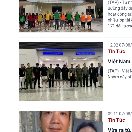
(TAP) - Từ n
đường dây đá
hoạt động tại
nhiều lớp tài
171 đối tượn
12:02 07/08
Tin Tức
Việt Nam 
(TAP) - Việt
Nhóm này bị 
09:11 07/08
Tin Tức
Vừa ra tù,