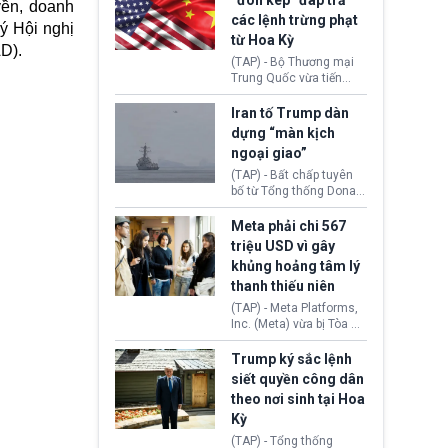
“đòn kép” đáp trả
yền, doanh
đến tội ác từ hơn 30
các lệnh trừng phạt
năm trước tại California.
ý Hội nghị
từ Hoa Kỳ
D).
(TAP) - Bộ Thương mại
Trung Quốc vừa tiến
hành áp đặt lệnh trừng
phạt lên hàng loạt thực
Iran tố Trump dàn
thể và siết chặt kiểm
dựng “màn kịch
soát xuất khẩu máy bay
ngoại giao”
không người lái (UAV)
sang Hoa Kỳ. Động thái
(TAP) - Bất chấp tuyên
này nhằm đáp trả các
bố từ Tổng thống Donald
biện pháp hạn chế
Trump về tiến trình đàm
thương mại, áp thuế mới
phán hòa bình, Iran
Meta phải chi 567
cùng lệnh cấm công
khẳng định chưa có bất
triệu USD vì gây
nghệ gần đây từ phía
kỳ thỏa thuận nào.
khủng hoảng tâm lý
Washington.
Tehran cho rằng, Hoa Kỳ
thanh thiếu niên
chỉ đang dàn dựng “màn
kịch ngoại giao” để xoa
(TAP) - Meta Platforms,
dịu căng thẳng.
Inc. (Meta) vừa bị Tòa án
bang New Mexico yêu
cầu đóng góp 567 triệu
Trump ký sắc lệnh
USD vào một quỹ khắc
siết quyền công dân
phục hậu quả. Quyết
theo nơi sinh tại Hoa
định này diễn ra sau khi
Kỳ
toà xác định, những nền
tảng mạng xã hội
(TAP) - Tổng thống