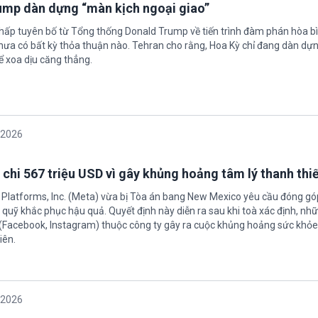
rump dàn dựng “màn kịch ngoại giao”
chấp tuyên bố từ Tổng thống Donald Trump về tiến trình đàm phán hòa bì
hưa có bất kỳ thỏa thuận nào. Tehran cho rằng, Hoa Kỳ chỉ đang dàn dự
ể xoa dịu căng thẳng.
/2026
 chi 567 triệu USD vì gây khủng hoảng tâm lý thanh thi
 Platforms, Inc. (Meta) vừa bị Tòa án bang New Mexico yêu cầu đóng góp
quỹ khắc phục hậu quả. Quyết định này diễn ra sau khi toà xác định, nh
(Facebook, Instagram) thuộc công ty gây ra cuộc khủng hoảng sức khỏe
iên.
/2026