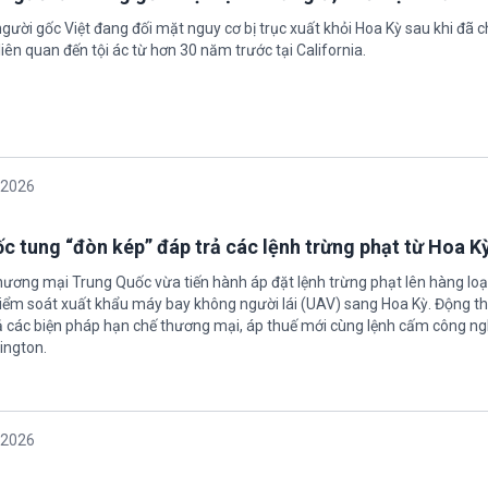
gười gốc Việt đang đối mặt nguy cơ bị trục xuất khỏi Hoa Kỳ sau khi đã 
iên quan đến tội ác từ hơn 30 năm trước tại California.
/2026
c tung “đòn kép” đáp trả các lệnh trừng phạt từ Hoa K
hương mại Trung Quốc vừa tiến hành áp đặt lệnh trừng phạt lên hàng loạ
 kiểm soát xuất khẩu máy bay không người lái (UAV) sang Hoa Kỳ. Động th
 các biện pháp hạn chế thương mại, áp thuế mới cùng lệnh cấm công n
ington.
/2026