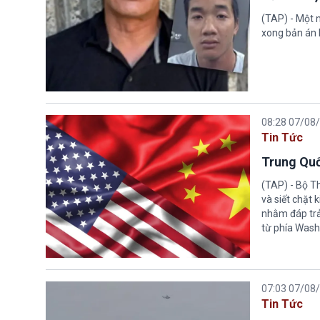
(TAP) - Một n
xong bản án l
08:28 07/08
Tin Tức
Trung Quố
(TAP) - Bộ T
và siết chặt
nhằm đáp trả
từ phía Wash
07:03 07/08
Tin Tức