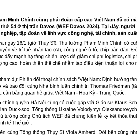
hạm Minh Chính cùng phái đoàn cấp cao Việt Nam đã có mặ
n thứ 54 ở thị trấn Davos (WEF Davos 2024). Tại đây, ngườ
hiệp, tập đoàn về lĩnh vực công nghệ, tài chính, sản xuấ
rưa ngày 16/1 (giờ Thụy Sĩ), Thủ tướng Phạm Minh Chính có cu
ên về trí tuệ nhân tạo (AI), công nghệ ô tô, chíp bán dẫn. Để
ục đẩy mạnh hạ tầng chiến lược để giảm chi phí logistics, chi p
ợng cao, hoàn thiện thể chế nhằm tạo điều kiện thuận lợi cho
tham dự Phiên đối thoại chính sách “Việt Nam: Định hướng tầm
và trao đổi cùng Nhà bình luận chính trị Thomas Friedman (tá
ức cân bằng quan hệ giữa Việt Nam - Hoa Kỳ - Trung Quốc.
 chính quyền Hà Nội cũng có cuộc gặp với Giáo sư Klaus Sc
an Duck-soo; Tổng thống Ukraine Volodymyr Oleksandrovych
 tướng cùng Chủ tịch WEF đã chứng kiến lễ ký kết thỏa thu
nh tế Thế giới.
iến cùng
Tổng thống
Thụy Sĩ Viola Amherd. Đôi bên cùng nh