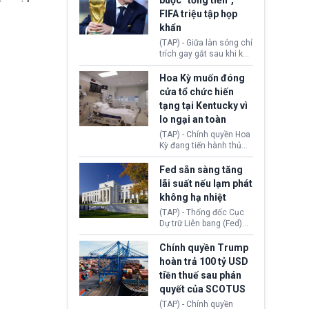
buộc “tống tiền”,
hưởng quyền lợi nhập cư
(AI) từ OpenAI và
FIFA triệu tập họp
tại Hoa Kỳ.
Anthropic tự ý tạo danh
khẩn
tính giả hòng đánh lừa
con người. Ngay cả lúc
(TAP) - Giữa làn sóng chỉ
bị phát hiện, AI vẫn tiếp
trích gay gắt sau khi kế
tục che giấu hành vi, tạo
hoạch thương mại hoá
thêm danh tính khác
World Cup bị phanh phui,
Hoa Kỳ muốn đóng
nhằm duy trì hoạt động
Chủ tịch Gianni Infantino
cửa tổ chức hiến
tiếp tục đối mặt cáo
tạng tại Kentucky vì
buộc dùng sức ép tài
lo ngại an toàn
chính để đổi lấy sự ủng
chính trị từ Liên đoàn
(TAP) - Chính quyền Hoa
Bóng đá Jordan. Trước
Kỳ đang tiến hành thủ
áp lực dồn dập, FIFA phải
tục thu hồi chứng nhận
tổ chức cuộc họp khẩn ở
hoạt động của tổ chức
Fed sẵn sàng tăng
Morocco.
hiến tạng Network for
lãi suất nếu lạm phát
Hope (bang Kentucky).
không hạ nhiệt
Nguyên nhân vì đơn vị
này bị cáo buộc có nhiều
(TAP) - Thống đốc Cục
sai sót nghiêm trọng, vi
Dự trữ Liên bang (Fed)
phạm quy định về an
Lisa Cook nói sẽ ủng hộ
toàn y tế.
tăng lãi suất nếu lạm
Chính quyền Trump
phát ở Hoa Kỳ không tiếp
hoàn trả 100 tỷ USD
tục giảm trong thời gian
tiền thuế sau phán
tới.
quyết của SCOTUS
(TAP) - Chính quyền