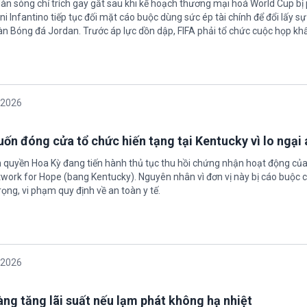
làn sóng chỉ trích gay gắt sau khi kế hoạch thương mại hoá World Cup bị
ni Infantino tiếp tục đối mặt cáo buộc dùng sức ép tài chính để đổi lấy s
oàn Bóng đá Jordan. Trước áp lực dồn dập, FIFA phải tổ chức cuộc họp kh
/2026
ốn đóng cửa tổ chức hiến tạng tại Kentucky vì lo ngại 
h quyền Hoa Kỳ đang tiến hành thủ tục thu hồi chứng nhận hoạt động của
twork for Hope (bang Kentucky). Nguyên nhân vì đơn vị này bị cáo buộc c
ọng, vi phạm quy định về an toàn y tế.
/2026
àng tăng lãi suất nếu lạm phát không hạ nhiệt