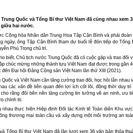
 Trung Quốc và Tổng Bí thư Việt Nam đã cùng nhau xem 3
 giữa hai nước.
c Cộng hòa Nhân dân Trung Hoa Tập Cận Bình và phái đoàn
g ngày, ông Tập Cận Bình tham dự buổi lễ đón tiếp do Tổng 
ễn Phú Trọng chủ trì.
o biết, Chủ tịch nước
Trung Quốc
đã có cuộc gặp và trao đổi 
 Tập chúc mừng những thành tựu Việt Nam đạt được trong gần 
 đến Đại hội Đảng Cộng sản Việt Nam lần thứ XIII (2021).
Quốc và Việt Nam cần tăng cường trao đổi, học hỏi lẫn nhau v
 các vấn đề liên quan đến lợi ích cốt lõi, đồng thời duy trì
 cho rằng đôi bên nên tăng cường tin tưởng về an ninh, ưu ti
 chính trị.
nhau thực hiện Hiệp định Đối tác Kinh tế Toàn diện Khu vực
ống thương mại toàn cầu và xây dựng một môi trường an toàn
 và Tổng Bí thư Việt Nam đã lần lượt xem 36 văn bản thỏa thu