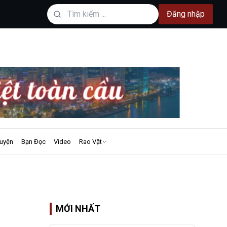
Đăng nhập
uyện
Bạn Đọc
Video
Rao Vặt
MỚI NHẤT