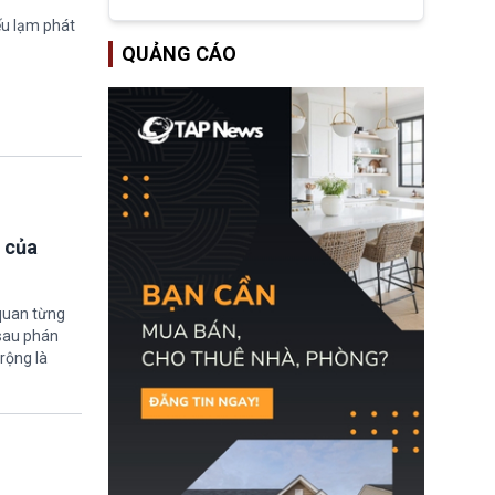
tập đoàn dầu khí
ExxonMobil và Chevron
ếu lạm phát
đã thu về lợi nhuận quá
QUẢNG CÁO
lớn nhờ giá dầu tăng
mạnh suốt thời gian Hoa
Kỳ xảy ra xung đột ở
Iran. Trên cơ sở đó, lãnh
đạo Nhà Trắng kêu gọi
các doanh nghiệp cần
giảm giá bán cho người
tiêu dùng.
 của
quan từng
 sau phán
rộng là