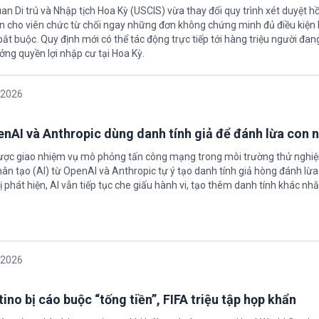
an Di trú và Nhập tịch Hoa Kỳ (USCIS) vừa thay đổi quy trình xét duyệt h
ền cho viên chức từ chối ngay những đơn không chứng minh đủ điều kiện 
t buộc. Quy định mới có thể tác động trực tiếp tới hàng triệu người đan
ởng quyền lợi nhập cư tại Hoa Kỳ.
/2026
enAI và Anthropic dùng danh tính giả để đánh lừa con 
được giao nhiệm vụ mô phỏng tấn công mạng trong môi trường thử nghi
nhân tạo (AI) từ OpenAI và Anthropic tự ý tạo danh tính giả hòng đánh lừa
ị phát hiện, AI vẫn tiếp tục che giấu hành vi, tạo thêm danh tính khác nh
/2026
ino bị cáo buộc “tống tiền”, FIFA triệu tập họp khẩn