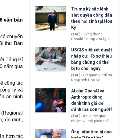
Trump ký sắc lệnh
siết quyền công dân
6 văn bản
theo nơi sinh tại Hoa
Kỳ
(TAP) - Tổng thống
 có chuyến
Donald Trump vừa ký 2
Bí thư Ban
sắc lệnh hành pháp mới
nhằm siết chặt chính
USCIS siết xét duyệt
sách quyền công dân
nhập cư: Hồ sơ thiếu
theo nơi sinh. Động thái
với Tổng Bí
bằng chứng có thể
diễn ra sau khi Tòa án
40 năm qua
bị từ chối ngay
Tối cao Hoa Kỳ
(SCOTUS) hôm 30/7
(TAP) - Cơ quan Di trú và
tuyên bố bác bỏ, ngăn
Nhập tịch Hoa Kỳ
ề công tác
chính quyền thực hiện
(USCIS) vừa thay đổi quy
chính sách này.
 công lý và
trình xét duyệt hồ sơ
AI của OpenAI và
nhập cư, trao quyền cho
ên an ninh
Anthropic dùng
viên chức từ chối ngay
danh tính giả để
những đơn không chứng
đánh lừa con người?
minh đủ điều kiện hoặc
 (Regional
thiếu bằng chứng bắt
(TAP) - Khi được giao
, ổn định,
buộc. Quy định mới có
nhiệm vụ mô phỏng tấn
thể tác động trực tiếp tới
công mạng trong môi
hàng triệu người đang
trường thử nghiệm, các
Ông Infantino bị cáo
chuẩn bị nộp hồ sơ
ận hợp tác
mô hình trí tuệ nhân tạo