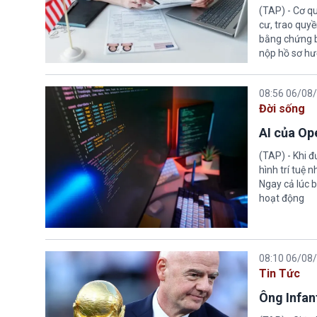
(TAP) - Cơ qu
cư, trao quy
bằng chứng bắ
nộp hồ sơ hư
08:56 06/08
Đời sống
AI của Op
(TAP) - Khi 
hình trí tuệ 
Ngay cả lúc b
hoạt động
08:10 06/08
Tin Tức
Ông Infant