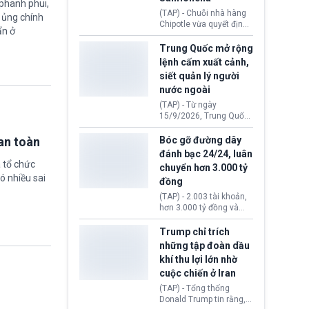
 phanh phui,
thống Donald Trump tới
(TAP) - Chuỗi nhà hàng
ự ủng chính
thăm địa điểm này.
Chipotle vừa quyết định
ẩn ở
loại bỏ tất cả ớt jalapeño
khỏi những cửa hàng
Trung Quốc mở rộng
trên toàn lãnh thổ Hoa
lệnh cấm xuất cảnh,
Kỳ. Nguyên nhân do cơ
siết quản lý người
quan y tế nghi ngờ
nước ngoài
nguyên liệu liên quan
đến ổ dịch Salmonella
(TAP) - Từ ngày
khiến ít nhất 110 người
15/9/2026, Trung Quốc
mắc bệnh tại bang
áp dụng quy định mới về
Minnesota.
quản lý xuất nhập cảnh.
an toàn
Bóc gỡ đường dây
Một hành vi vi phạm giấy
đánh bạc 24/24, luân
tờ, xuất nhập cảnh trái
 tổ chức
chuyển hơn 3.000 tỷ
phép hay liên quan kiểm
ó nhiều sai
đồng
soát công nghệ có thể
khiến công dân Trung
(TAP) - 2.003 tài khoản,
Quốc đối mặt lệnh cấm
hơn 3.000 tỷ đồng và
xuất cảnh kéo dài tới 3
một đường dây đánh
năm. Trong khi đó, người
bạc xuyên quốc gia vận
Trump chỉ trích
nước ngoài sử dụng giấy
hành 24/24 giờ vừa bị
những tập đoàn dầu
tờ giả có nguy cơ bị từ
Công an TP. Hải Phòng
khí thu lợi lớn nhờ
chối nhập cảnh hoặc
(Việt Nam) bóc gỡ.
cấm vào Trung Quốc tới
cuộc chiến ở Iran
5 năm.
(TAP) - Tổng thống
Donald Trump tin rằng, 2