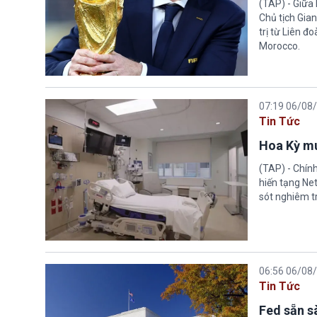
(TAP) - Giữa 
Chủ tịch Gian
trị từ Liên đ
Morocco.
07:19 06/08
Tin Tức
Hoa Kỳ mu
(TAP) - Chín
hiến tạng Ne
sót nghiêm tr
06:56 06/08
Tin Tức
Fed sẵn s