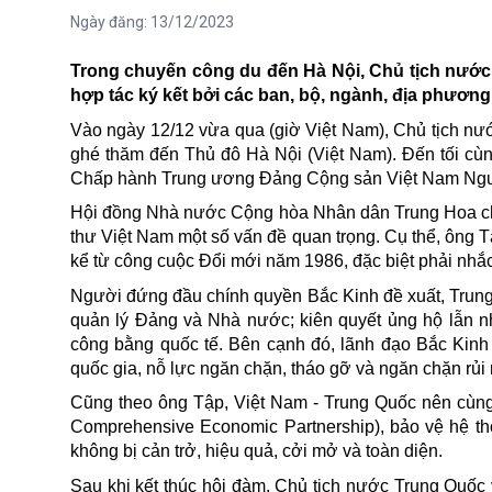
Ngày đăng:
13/12/2023
Trong chuyến công du đến Hà Nội, Chủ tịch nước
hợp tác ký kết bởi các ban, bộ, ngành, địa phương
Vào ngày 12/12 vừa qua (giờ Việt Nam),
Chủ tịch
nướ
ghé thăm đến Thủ đô Hà Nội (Việt Nam). Đến tối cùn
Chấp hành Trung ương Đảng Cộng sản Việt Nam Nguy
Hội đồng Nhà nước Cộng hòa Nhân dân Trung Hoa ch
thư Việt Nam một số vấn đề quan trọng. Cụ thể, ông
kể từ công cuộc Đổi mới năm 1986, đặc biệt phải nhắc
Người đứng đầu chính quyền Bắc Kinh đề xuất, Trung 
quản lý Đảng và Nhà nước; kiên quyết ủng hộ lẫn nhau
công bằng
quốc tế
. Bên cạnh đó, lãnh đạo Bắc Kinh
quốc gia, nỗ lực ngăn chặn, tháo gỡ và ngăn chặn rủi ro
Cũng theo ông Tập, Việt Nam - Trung Quốc nên cùng 
Comprehensive Economic Partnership), bảo vệ hệ th
không bị cản trở, hiệu quả, cởi mở và toàn diện.
Sau khi kết thúc hội đàm, Chủ tịch nước Trung Quốc