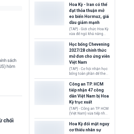
sơ xin visa cư trú.
Định cư EU (EU
Hoa Kỳ - Iran có thể
Settlement Scheme -
đạt thỏa thuận mở
EUSS) sau khi xác định
eo biển Hormuz, giá
có trường hợp được cấp
dầu giảm mạnh
quy chế cư trú hậu
Brexit “do nhầm lẫn”.
(TAP) - Giới chức Hoa Kỳ
Động thái này làm dấy
vừa để ngỏ khả năng
lên lo ngại về việc thực
sớm đạt thỏa thuận với
thi Thỏa thuận Rút khỏi
Iran nhằm mở lại eo biển
Học bổng Chevening
Liên minh châu Âu
Hormuz, mở đường cho
2027/28 chính thức
(Withdrawal
việc khôi phục hoạt
mở đơn cho ứng viên
Agreement).
động hàng hải. Những
hính sách
Việt Nam
tín hiệu ngoại giao tích
TUS) hôm
cực này lập tức tác động
(TAP) - Cơ hội nhận học
đến thị trường năng
bổng toàn phần để theo
lượng, kéo giá dầu thế
học chương trình thạc sĩ
giới lùi sâu xuống dưới
tại Vương quốc Anh đã
Công an TP. HCM
mức 80 USD/thùng.
chính thức quay trở lại.
tiếp nhận 47 công
Học bổng Chevening
dân Việt Nam bị Hoa
2027/28 của Chính phủ
Kỳ trục xuất
Anh vừa mở cổng ứng
tuyển dành riêng ứng
(TAP) - Công an TP. HCM
viên Việt Nam, hỗ trợ
(Việt Nam) vừa tiếp nhận
toàn bộ chi phí học tập
47 công dân Việt Nam bị
ừ chối
cùng nhiều quyền lợi
Hoa Kỳ trục xuất về
Hoa Kỳ đối mặt nguy
trong suốt một năm
nước. Đây là đợt có số
cơ thiếu nhân sự
học.
lượng lớn nhất từ đầu