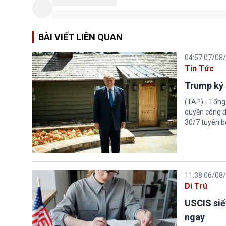
BÀI VIẾT LIÊN QUAN
04:57 07/08
Tin Tức
Trump ký 
(TAP) - Tổng
quyền công d
30/7 tuyên b
11:38 06/08
Di Trú
USCIS siế
ngay