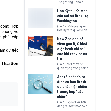
Tổng thống Donald
Trump đã hoàn trả
khoảng 100 tỷ USD thuế
Hoa Kỳ thu hồi visa
quan từng thu theo Đạo
của Đại sứ Brazil tại
luật Quyền hạn Kinh tế
Washington
Khẩn cấp Quốc tế
o gồm: Hợp
(IEEPA). Động thái này
(TAP) - Bộ Ngoại giao
diễn ra sau phán quyết
Hoa Kỳ vừa quyết định
c phòng về
hồi tháng 2 bởi Tòa án
thu hồi thị thực (visa)
nh phủ, cấp
Tối cao Hoa Kỳ
của bà Maria Luiza
New Zealand bỏ
(SCOTUS) khi tuyên bố,
Ribeiro Viotti - Đại sứ
viêm gan B, C khỏi
việc áp thuế diện rộng là
Brazil tại Washington.
diện bệnh chi phí
hoàn toàn bất hợp pháp.
ham dự tiệc
Động thái trên diễn ra
cao khi xét visa cư
trong bối cảnh tranh
chấp ngoại giao giữa
trú
chính quyền Tổng thống
Thai Son
(TAP) - Một thay đổi
Donald Trump và chính
quan trọng trong chính
phủ cánh tả Tổng thống
sách nhập cư của New
Brazil Luiz Inácio Lula
Zealand đang mở ra
Anh rà soát hồ sơ
da Silva đang leo thang
thêm cơ hội cho nhiều
định cư hậu Brexit
gay gắt.
người muốn định cư. Từ
do phát hiện nhiều
nay, người mắc viêm
trường hợp “cấp
gan B hoặc viêm gan C
sẽ không còn bị mặc
nhầm”
định không đáp ứng tiêu
(TAP) - Bộ Nội vụ Anh
chuẩn sức khỏe chỉ vì
đang rà soát một số hồ
chi phí điều trị khi nộp hồ
sơ thuộc Chương trình