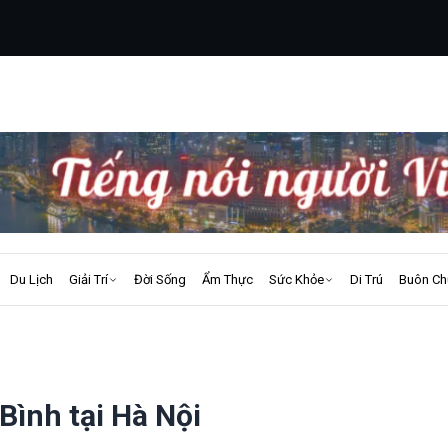
Du Lịch
Giải Trí
Đời Sống
Ẩm Thực
Sức Khỏe
Di Trú
Buôn Ch
Bình tại Hà Nội