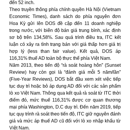
đến 52 inch.
Theo truyền thông phía chính quyền Hà Nội (Vietnam
Economic Times), danh sách do phía nguyên đơn
Hoa Kỳ gửi lên DOS đề cập đến 11 doanh nghiệp
trong nước, với biên độ bán giá trung bình, xác định
sơ bộ trên 134,58%. Sau quá trình điều tra, ITC kết
luận có xảy ra tình trạng bán với giá thấp hơn giá trị
hợp lý (less than fair value). Kết quả, DOS áp
116,31% thuế AD toàn bộ thực thể phía Việt Nam.
Năm 2013, theo tiến độ “rà soát hoàng hôn” (Sunset
Review) hay còn gọi là “đánh giá mỗi 5 năm/lần”
(Five-Year Reviews), DOS bắt đầu xem xét việc tiếp
tục duy trì hoặc bỏ áp dụng AD đối với các sản phẩm
lò xo Việt Nam. Thông qua kết quả rà soát từ ITC thời
điểm đó, mức thuế 116,31% được cơ quan thương
mại phía Washington, D.C duy trì. Đến năm 2019, tiếp
tục quy trình rà soát theo tiến độ, ITC giữ nguyên đánh
giá và mức áp thuế AD cũ đối với lò xo nhập khẩu từ
Việt Nam.