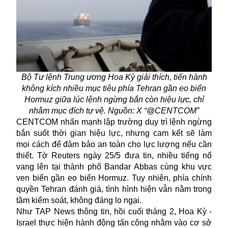
Bộ Tư lệnh Trung ương Hoa Kỳ giải thích, tiến hành
không kích nhiều mục tiêu phía Tehran gần eo biển
Hormuz giữa lúc lệnh ngừng bắn còn hiệu lực, chỉ
nhằm mục đích tự vệ. Nguồn: X “@CENTCOM”
CENTCOM nhấn mạnh lập trường duy trì lệnh ngừng
bắn suốt thời gian hiệu lực, nhưng cam kết sẽ làm
mọi cách để đảm bảo an toàn cho lực lượng nếu cần
thiết. Tờ Reuters ngày 25/5 đưa tin, nhiều tiếng nổ
vang lên tại thành phố Bandar Abbas cùng khu vực
ven biển gần eo biển Hormuz. Tuy nhiên, phía chính
quyền Tehran đánh giá, tình hình hiện vẫn nằm trong
tầm kiểm soát, không đáng lo ngại.
Như TAP News thông tin, hồi cuối tháng 2,
Hoa Kỳ -
Israel
thực hiện hành động tấn công nhằm vào cơ sở