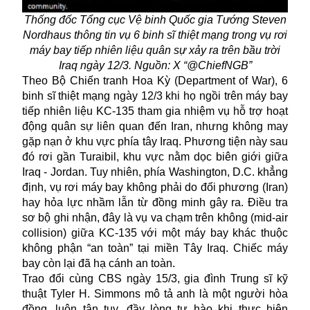
Thống đốc Tổng cục Vệ binh Quốc gia Tướng Steven
Nordhaus thông tin vụ 6 binh sĩ thiệt mạng trong vụ rơi
máy bay tiếp nhiên liệu quân sự xảy ra trên bầu trời
Iraq ngày 12/3. Nguồn: X “@ChiefNGB”
Theo Bộ Chiến tranh Hoa Kỳ (Department of War),
6
binh sĩ
thiệt mạng ngày 12/3 khi họ ngồi trên máy bay
tiếp nhiên liệu KC-135 tham gia nhiệm vụ hỗ trợ hoạt
động quân sự liên quan đến Iran, nhưng không may
gặp nạn ở khu vực phía tây Iraq. Phương tiện này sau
đó rơi gần Turaibil, khu vực nằm dọc biên giới giữa
Iraq - Jordan. Tuy nhiên, phía Washington, D.C. khẳng
định, vụ rơi máy bay không phải do đối phương (Iran)
hay hỏa lực nhầm lẫn từ đồng minh gây ra. Điều tra
sơ bộ ghi nhận, đây là vụ va chạm trên không (mid-air
collision) giữa KC-135 với một máy bay khác thuộc
không phận “an toàn” tại miền Tây Iraq. Chiếc máy
bay còn lại đã hạ cánh an toàn.
Trao đổi cùng CBS ngày 15/3, gia đình Trung sĩ kỹ
thuật Tyler H. Simmons mô tả anh là một người hòa
đồng, luôn tận tụy, đầy lòng tự hào khi thực hiện