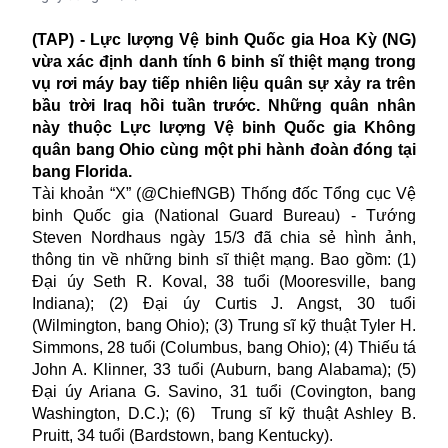
(TAP) - Lực lượng Vệ binh Quốc gia Hoa Kỳ (NG)
vừa xác định danh tính 6 binh sĩ thiệt mạng trong
vụ rơi máy bay tiếp nhiên liệu quân sự xảy ra trên
bầu trời Iraq hồi tuần trước. Những quân nhân
này thuộc Lực lượng Vệ binh Quốc gia Không
quân bang Ohio cùng một phi hành đoàn đóng tại
bang Florida.
Tài khoản “X” (@ChiefNGB) Thống đốc Tổng cục Vệ
binh Quốc gia (National Guard Bureau) - Tướng
Steven Nordhaus ngày 15/3 đã chia sẻ hình ảnh,
thông tin về những binh sĩ thiệt mạng. Bao gồm: (1)
Đại úy Seth R. Koval, 38 tuổi (Mooresville, bang
Indiana); (2) Đại úy Curtis J. Angst, 30 tuổi
(Wilmington, bang Ohio); (3) Trung sĩ kỹ thuật Tyler H.
Simmons, 28 tuổi (Columbus, bang Ohio); (4) Thiếu tá
John A. Klinner, 33 tuổi (Auburn, bang Alabama); (5)
Đại úy Ariana G. Savino, 31 tuổi (Covington, bang
Washington, D.C.); (6) Trung sĩ kỹ thuật Ashley B.
Pruitt, 34 tuổi (Bardstown, bang Kentucky).