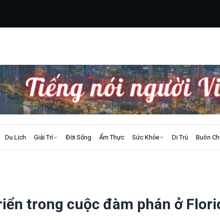
Du Lịch
Giải Trí
Đời Sống
Ẩm Thực
Sức Khỏe
Di Trú
Buôn Ch
triển trong cuộc đàm phán ở Flori