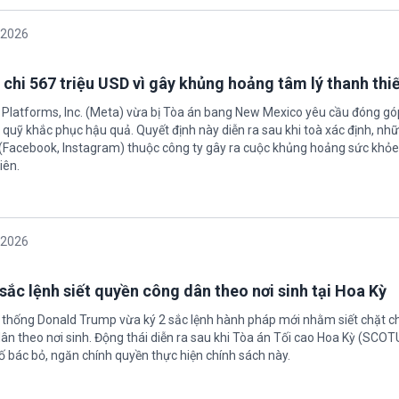
/2026
 chi 567 triệu USD vì gây khủng hoảng tâm lý thanh thi
 Platforms, Inc. (Meta) vừa bị Tòa án bang New Mexico yêu cầu đóng góp
quỹ khắc phục hậu quả. Quyết định này diễn ra sau khi toà xác định, nh
(Facebook, Instagram) thuộc công ty gây ra cuộc khủng hoảng sức khỏe
iên.
/2026
sắc lệnh siết quyền công dân theo nơi sinh tại Hoa Kỳ
 thống Donald Trump vừa ký 2 sắc lệnh hành pháp mới nhằm siết chặt c
ân theo nơi sinh. Động thái diễn ra sau khi Tòa án Tối cao Hoa Kỳ (SCO
ố bác bỏ, ngăn chính quyền thực hiện chính sách này.