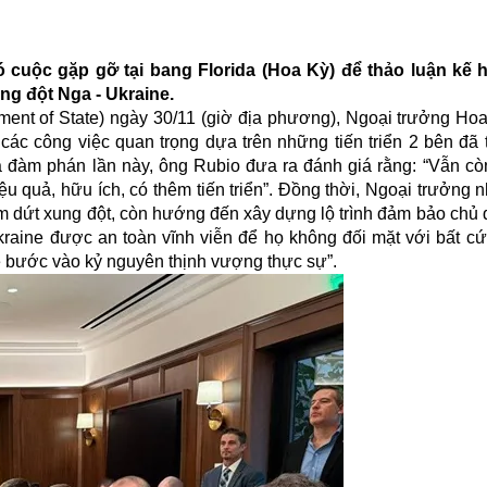
 cuộc gặp gỡ tại bang Florida (Hoa Kỳ) để thảo luận kế 
ng đột Nga - Ukraine.
ment of State) ngày 30/11 (giờ địa phương), Ngoại trưởng Ho
 các công việc quan trọng dựa trên những tiến triển 2 bên đã 
uả đàm phán lần này, ông Rubio đưa ra đánh giá rằng: “Vẫn còn
ệu quả, hữu ích, có thêm tiến triển”. Đồng thời, Ngoại trưởng
ấm dứt xung đột, còn hướng đến xây dựng lộ trình đảm bảo chủ 
kraine được an toàn vĩnh viễn để họ không đối mặt với bất c
 bước vào kỷ nguyên thịnh vượng thực sự”.