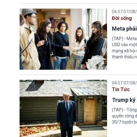
06:57 07/08
Đời sống
Meta phải
(TAP) - Meta
USD vào một 
mạng xã hội 
thanh thiếu n
04:57 07/08
Tin Tức
Trump ký 
(TAP) - Tổng
quyền công d
30/7 tuyên b