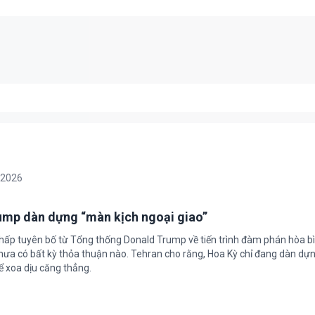
/2026
rump dàn dựng “màn kịch ngoại giao”
chấp tuyên bố từ Tổng thống Donald Trump về tiến trình đàm phán hòa bì
hưa có bất kỳ thỏa thuận nào. Tehran cho rằng, Hoa Kỳ chỉ đang dàn dự
ể xoa dịu căng thẳng.