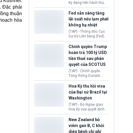
d Kushner.
Bóng đá Jordan. Trước
Kỳ đang tiến hành thủ
áp lực dồn dập, FIFA phải
. Đặc phái
tục thu hồi chứng nhận
tổ chức cuộc họp khẩn ở
hoạt động của tổ chức
Fed sẵn sàng tăng
đồng thuận
Morocco.
hiến tạng Network for
lãi suất nếu lạm phát
 hoạch hòa
Hope (bang Kentucky).
không hạ nhiệt
Nguyên nhân vì đơn vị
này bị cáo buộc có nhiều
(TAP) - Thống đốc Cục
sai sót nghiêm trọng, vi
Dự trữ Liên bang (Fed)
phạm quy định về an
Lisa Cook nói sẽ ủng hộ
toàn y tế.
tăng lãi suất nếu lạm
Chính quyền Trump
phát ở Hoa Kỳ không tiếp
hoàn trả 100 tỷ USD
tục giảm trong thời gian
tiền thuế sau phán
tới.
quyết của SCOTUS
(TAP) - Chính quyền
Tổng thống Donald
Trump đã hoàn trả
khoảng 100 tỷ USD thuế
Hoa Kỳ thu hồi visa
quan từng thu theo Đạo
của Đại sứ Brazil tại
luật Quyền hạn Kinh tế
Washington
Khẩn cấp Quốc tế
(IEEPA). Động thái này
(TAP) - Bộ Ngoại giao
diễn ra sau phán quyết
Hoa Kỳ vừa quyết định
hồi tháng 2 bởi Tòa án
thu hồi thị thực (visa)
Tối cao Hoa Kỳ
của bà Maria Luiza
New Zealand bỏ
(SCOTUS) khi tuyên bố,
Ribeiro Viotti - Đại sứ
viêm gan B, C khỏi
việc áp thuế diện rộng là
Brazil tại Washington.
diện bệnh chi phí
hoàn toàn bất hợp pháp.