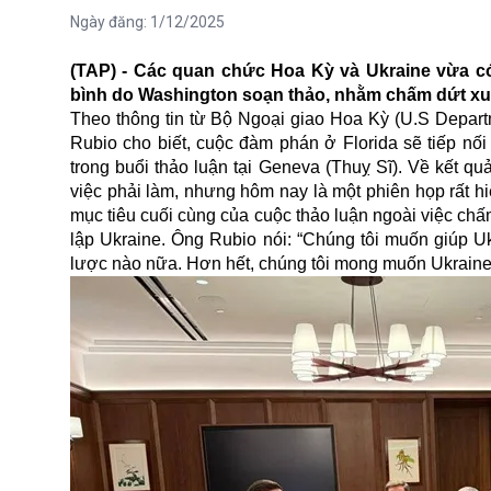
Ngày đăng:
1/12/2025
(TAP) - Các quan chức Hoa Kỳ và Ukraine vừa có
bình do Washington soạn thảo, nhằm chấm dứt xu
Theo thông tin từ Bộ Ngoại giao Hoa Kỳ (U.S Depart
Rubio cho biết, cuộc đàm phán ở Florida sẽ tiếp nối
trong buổi thảo luận tại Geneva (Thuỵ Sĩ). Về kết q
việc phải làm, nhưng hôm nay là một phiên họp rất hi
mục tiêu cuối cùng của cuộc thảo luận ngoài việc ch
lập Ukraine. Ông Rubio nói: “Chúng tôi muốn giúp U
lược nào nữa. Hơn hết, chúng tôi mong muốn Ukraine