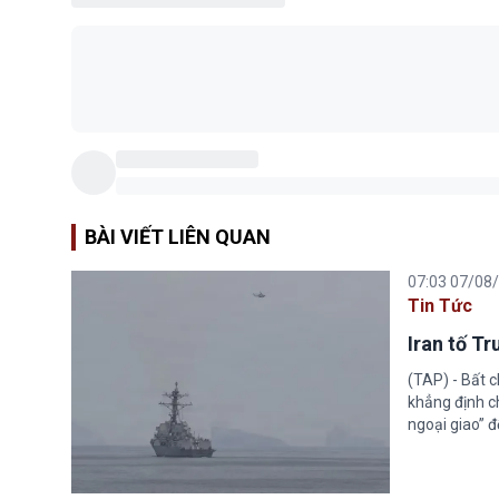
BÀI VIẾT LIÊN QUAN
07:03 07/08
Tin Tức
Iran tố T
(TAP) - Bất 
khẳng định c
ngoại giao” đ