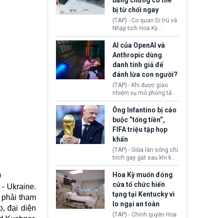
bằng chứng có thể
diễn ra sau khi Tòa án
bị từ chối ngay
Tối cao Hoa Kỳ
(SCOTUS) hôm 30/7
(TAP) - Cơ quan Di trú và
tuyên bố bác bỏ, ngăn
Nhập tịch Hoa Kỳ
chính quyền thực hiện
(USCIS) vừa thay đổi quy
chính sách này.
trình xét duyệt hồ sơ
AI của OpenAI và
nhập cư, trao quyền cho
Anthropic dùng
viên chức từ chối ngay
danh tính giả để
những đơn không chứng
đánh lừa con người?
minh đủ điều kiện hoặc
thiếu bằng chứng bắt
(TAP) - Khi được giao
buộc. Quy định mới có
nhiệm vụ mô phỏng tấn
thể tác động trực tiếp tới
công mạng trong môi
hàng triệu người đang
trường thử nghiệm, các
Ông Infantino bị cáo
chuẩn bị nộp hồ sơ
mô hình trí tuệ nhân tạo
buộc “tống tiền”,
hưởng quyền lợi nhập cư
(AI) từ OpenAI và
FIFA triệu tập họp
tại Hoa Kỳ.
Anthropic tự ý tạo danh
khẩn
tính giả hòng đánh lừa
con người. Ngay cả lúc
(TAP) - Giữa làn sóng chỉ
bị phát hiện, AI vẫn tiếp
trích gay gắt sau khi kế
tục che giấu hành vi, tạo
hoạch thương mại hoá
thêm danh tính khác
World Cup bị phanh phui,
Hoa Kỳ muốn đóng
)
nhằm duy trì hoạt động
Chủ tịch Gianni Infantino
cửa tổ chức hiến
- Ukraine.
tiếp tục đối mặt cáo
tạng tại Kentucky vì
n phải tham
buộc dùng sức ép tài
lo ngại an toàn
chính để đổi lấy sự ủng
, đại diện
chính trị từ Liên đoàn
(TAP) - Chính quyền Hoa