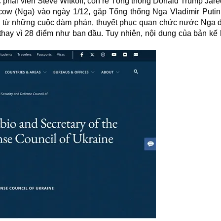
phái viên Steve Witkoff, con rể Tổng thống Donald Trump Jare
ow (Nga) vào ngày 1/12, gặp Tổng thống Nga Vladimir Putin
uả từ những cuộc đàm phán, thuyết phục quan chức nước Nga 
hay vì 28 điểm như ban đầu. Tuy nhiên, nội dung của bản kế