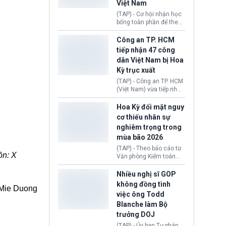
Việt Nam
tín hiệu ngoại giao tích
cực này lập tức tác động
(TAP) - Cơ hội nhận học
đến thị trường năng
bổng toàn phần để theo
lượng, kéo giá dầu thế
học chương trình thạc sĩ
giới lùi sâu xuống dưới
tại Vương quốc Anh đã
Công an TP. HCM
mức 80 USD/thùng.
chính thức quay trở lại.
tiếp nhận 47 công
Học bổng Chevening
dân Việt Nam bị Hoa
2027/28 của Chính phủ
Kỳ trục xuất
Anh vừa mở cổng ứng
tuyển dành riêng ứng
(TAP) - Công an TP. HCM
viên Việt Nam, hỗ trợ
(Việt Nam) vừa tiếp nhận
toàn bộ chi phí học tập
47 công dân Việt Nam bị
cùng nhiều quyền lợi
Hoa Kỳ trục xuất về
Hoa Kỳ đối mặt nguy
trong suốt một năm
nước. Đây là đợt có số
cơ thiếu nhân sự
học.
lượng lớn nhất từ đầu
nghiêm trọng trong
năm 2026 đến nay, phản
mùa bão 2026
ánh xu hướng gia tăng
các trường hợp trục
(TAP) - Theo báo cáo từ
xuất.
ồn: X
Văn phòng Kiểm toán
Chính phủ (GAO), Cơ
quan Quản lý Khẩn cấp
Nhiều nghị sĩ GOP
Liên bang (FEMA) thuộc
không đồng tình
Mie Duong
Bộ An ninh Nội địa Hoa
việc ông Todd
Kỳ (DHS) đang đối mặt
Blanche làm Bộ
nguy cơ thiếu hụt lực
lượng trầm trọng. Điều
trưởng DOJ
này cần được đặc biệt
(TAP) - Ủy ban Tư pháp