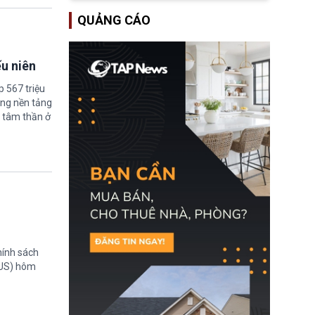
Một hành vi vi phạm giấy
QUẢNG CÁO
tờ, xuất nhập cảnh trái
phép hay liên quan kiểm
soát công nghệ có thể
khiến công dân Trung
ếu niên
Quốc đối mặt lệnh cấm
xuất cảnh kéo dài tới 3
 567 triệu
năm. Trong khi đó, người
nước ngoài sử dụng giấy
ững nền tảng
tờ giả có nguy cơ bị từ
 tâm thần ở
chối nhập cảnh hoặc
cấm vào Trung Quốc tới
5 năm.
hính sách
TUS) hôm