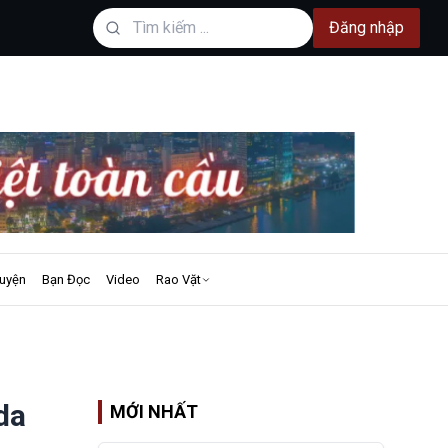
Đăng nhập
uyện
Bạn Đọc
Video
Rao Vặt
da
MỚI NHẤT