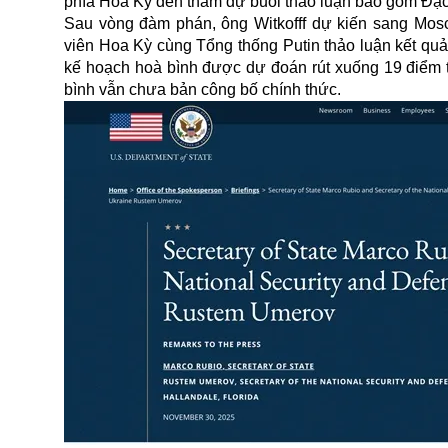
phía Hoa Kỳ đến tham dự buổi thảo luận bao gồm Đặc 
Sau vòng đàm phán, ông Witkofff dự kiến sang Mosc
viên Hoa Kỳ cùng Tổng thống Putin thảo luận kết q
kế hoạch hoà bình được dự đoán rút xuống 19 điểm t
bình vẫn chưa bản công bố chính thức.