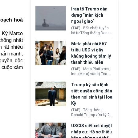
Iran tố Trump dàn
dựng “màn kịch
hoạch hoà
ngoại giao”
(TAP) - Bất chấp tuyên
a Kỳ Marco
bố từ Tổng thống Donald
Trump về tiến trình đàm
thống nhất
phán hòa bình, Iran
Meta phải chi 567
 rất nhiều
khẳng định chưa có bất
triệu USD vì gây
kỳ thỏa thuận nào.
 nhấn mạnh,
khủng hoảng tâm lý
Tehran cho rằng, Hoa Kỳ
quyền, độc
thanh thiếu niên
chỉ đang dàn dựng “màn
ứ cuộc xâm
kịch ngoại giao” để xoa
(TAP) - Meta Platforms,
dịu căng thẳng.
Inc. (Meta) vừa bị Tòa án
bang New Mexico yêu
cầu đóng góp 567 triệu
Trump ký sắc lệnh
USD vào một quỹ khắc
siết quyền công dân
phục hậu quả. Quyết
theo nơi sinh tại Hoa
định này diễn ra sau khi
Kỳ
toà xác định, những nền
tảng mạng xã hội
(TAP) - Tổng thống
(Facebook, Instagram)
Donald Trump vừa ký 2
thuộc công ty gây ra
sắc lệnh hành pháp mới
cuộc khủng hoảng sức
nhằm siết chặt chính
USCIS siết xét duyệt
khỏe tâm thần ở thanh
sách quyền công dân
nhập cư: Hồ sơ thiếu
thiếu niên.
theo nơi sinh. Động thái