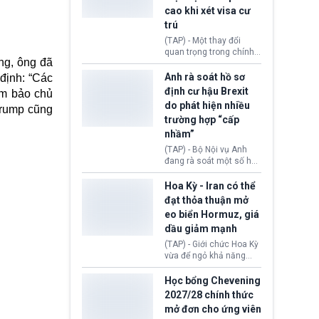
Động thái trên diễn ra
cao khi xét visa cư
trong bối cảnh tranh
chấp ngoại giao giữa
trú
chính quyền Tổng thống
(TAP) - Một thay đổi
Donald Trump và chính
quan trọng trong chính
phủ cánh tả Tổng thống
ng, ông đã
sách nhập cư của New
Brazil Luiz Inácio Lula
Zealand đang mở ra
Anh rà soát hồ sơ
 định: “Các
da Silva đang leo thang
thêm cơ hội cho nhiều
định cư hậu Brexit
gay gắt.
ảm bảo chủ
người muốn định cư. Từ
do phát hiện nhiều
Trump cũng
nay, người mắc viêm
trường hợp “cấp
gan B hoặc viêm gan C
sẽ không còn bị mặc
nhầm”
định không đáp ứng tiêu
(TAP) - Bộ Nội vụ Anh
chuẩn sức khỏe chỉ vì
đang rà soát một số hồ
chi phí điều trị khi nộp hồ
sơ thuộc Chương trình
sơ xin visa cư trú.
Định cư EU (EU
Hoa Kỳ - Iran có thể
Settlement Scheme -
đạt thỏa thuận mở
EUSS) sau khi xác định
eo biển Hormuz, giá
có trường hợp được cấp
dầu giảm mạnh
quy chế cư trú hậu
Brexit “do nhầm lẫn”.
(TAP) - Giới chức Hoa Kỳ
Động thái này làm dấy
vừa để ngỏ khả năng
lên lo ngại về việc thực
sớm đạt thỏa thuận với
thi Thỏa thuận Rút khỏi
Iran nhằm mở lại eo biển
Học bổng Chevening
Liên minh châu Âu
Hormuz, mở đường cho
2027/28 chính thức
(Withdrawal
việc khôi phục hoạt
mở đơn cho ứng viên
Agreement).
động hàng hải. Những