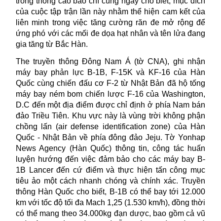
trong thông cáo báo chí cùng ngày cho biết, mục đích
của cuộc tập trận lần này nhằm thể hiện cam kết của
liên minh trong việc tăng cường răn đe mở rộng để
ứng phó với các mối đe dọa hạt nhân và tên lửa đang
gia tăng từ Bắc Hàn.
The truyền thông Đông Nam Á (tờ CNA), ghi nhận
máy bay phản lực B-1B, F-15K và KF-16 của Hàn
Quốc cùng chiến đấu cơ F-2 từ Nhật Bản đã hộ tống
máy bay ném bom chiến lược F-16 của Washington,
D.C đến một địa điểm được chỉ định ở phía Nam bán
đảo Triều Tiên. Khu vực này là vùng trời không phận
chồng lấn (air defense identification zone) của Hàn
Quốc - Nhật Bản về phía đông đảo Jeju. Tờ Yonhap
News Agency (Hàn Quốc) thông tin, công tác huấn
luyện hướng đến việc đảm bảo cho các máy bay B-
1B Lancer đến cứ điểm và thực hiện tấn công mục
tiêu ảo một cách nhanh chóng và chính xác. Truyền
thông Hàn Quốc cho biết, B-1B có thể bay tới 12.000
km với tốc độ tối đa Mach 1,25 (1.530 km/h), đồng thời
có thể mang theo 34.000kg đạn dược, bao gồm cả vũ