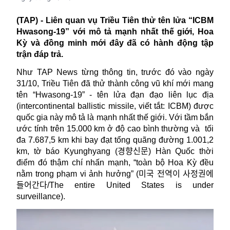
(TAP) - Liên quan vụ Triều Tiên thử tên lửa “ICBM
Hwasong-19” với mô tả mạnh nhất thế giới, Hoa
Kỳ và đồng minh mới đây đã có hành động tập
trận đáp trả.
Như TAP News từng thông tin, trước đó vào ngày
31/10, Triều Tiên đã thử thành công vũ khí mới mang
tên “Hwasong-19” -
tên lửa
đạn đạo liên lục địa
(intercontinental ballistic missile, viết tắt: ICBM) được
quốc gia này mô tả là mạnh nhất thế giới. Với tầm bắn
ước tính trên 15.000 km ở độ cao bình thường và
tối
đa 7.687,5 km khi bay đạt tổng quãng đường 1.001,2
km, tờ báo Kyunghyang (
경향신문
) Hàn Quốc thời
điểm đó thậm chí nhấn mạnh, “toàn bộ Hoa Kỳ đều
nằm trong phạm vi ảnh hưởng” (
미국
전역이
사정권에
들어간다
/The entire United States is under
surveillance).