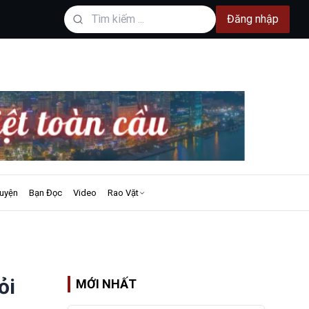
Đăng nhập
uyện
Bạn Đọc
Video
Rao Vặt
ỏi
MỚI NHẤT