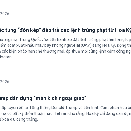
/2026
c tung “đòn kép” đáp trả các lệnh trừng phạt từ Hoa K
hương mại Trung Quốc vừa tiến hành áp đặt lệnh trừng phạt lên hàng loạ
 kiểm soát xuất khẩu máy bay không người lái (UAV) sang Hoa Kỳ. Động th
 các biện pháp hạn chế thương mại, áp thuế mới cùng lệnh cấm công n
ington.
/2026
rump dàn dựng “màn kịch ngoại giao”
chấp tuyên bố từ Tổng thống Donald Trump về tiến trình đàm phán hòa bì
hưa có bất kỳ thỏa thuận nào. Tehran cho rằng, Hoa Kỳ chỉ đang dàn dự
ể xoa dịu căng thẳng.