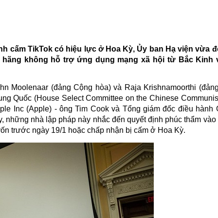
lệnh cấm TikTok có hiệu lực ở Hoa Kỳ, Ủy ban Hạ viện vừa 
 hãng không hỗ trợ ứng dụng mạng xã hội từ Bắc Kinh 
ohn Moolenaar (đảng Cộng hòa) và Raja Krishnamoorthi (đản
ung Quốc (House Select Committee on the Chinese Communist
le Inc (Apple) - ông Tim Cook và Tổng giám đốc điều hành 
ày, những nhà lập pháp này nhắc đến quyết định phúc thẩm vào
 vốn trước ngày 19/1 hoặc chấp nhận bị cấm ở Hoa Kỳ.