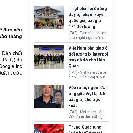
Triệt phá hai đường
dây tội phạm xuyên
quốc gia, bắt giữ
171 đối tượng
đệ đơn yêu
(TAP) - Từ những lời làm
vào tháng
quen ngọt ngào đến các
“sàn vàng ảo”, bất động
sản trực tuyến cùng
Việt Nam bàn giao 8
đường dây đánh bạc quy
g Dân chủ)
đối tượng bị Interpol
mô lớn, hai tổ chức tội
 Party) đã
truy nã đỏ cho Hàn
phạm xuyên quốc gia đã
Quốc
Google Inc
dựng lên mạng lưới hoạt
động tại Việt Nam và
(TAP) - Việt Nam vừa bàn
 tuần trước
Lào, lôi kéo hàng nghìn
giao 8 đối tượng truy nã
người tham gia, luân
đỏ Interpol cho lực lượng
chuyển dòng tiền qua
chức năng Hàn Quốc.
Vừa ra tù, người đàn
nhiều lớp tài khoản. Sau
Nhóm này bị xác định
ông gốc Việt bị ICE
hơn 2 tuần phối hợp truy
lừa đảo 619 nạn nhân,
bắt giữ, chờ trục
xét, lực lượng chức năng
chiếm đoạt hơn 17,7 tỷ
hai nước đã bắt giữ 171
xuất
KRW.
đối tượng.
(TAP) - Một người gốc
Việt đang đối mặt nguy
cơ bị trục xuất khỏi Hoa
Kỳ sau khi đã chấp hành
Trung Quốc tung
xong bản án liên quan