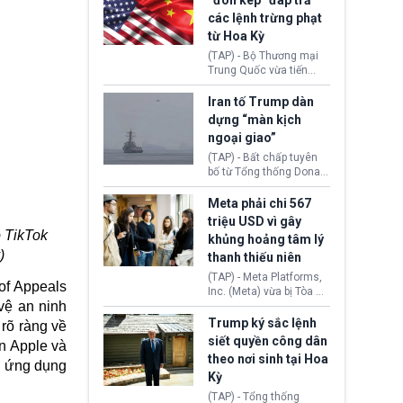
“đòn kép” đáp trả
đến tội ác từ hơn 30
các lệnh trừng phạt
năm trước tại California.
từ Hoa Kỳ
(TAP) - Bộ Thương mại
Trung Quốc vừa tiến
hành áp đặt lệnh trừng
phạt lên hàng loạt thực
Iran tố Trump dàn
thể và siết chặt kiểm
dựng “màn kịch
soát xuất khẩu máy bay
ngoại giao”
không người lái (UAV)
sang Hoa Kỳ. Động thái
(TAP) - Bất chấp tuyên
này nhằm đáp trả các
bố từ Tổng thống Donald
biện pháp hạn chế
Trump về tiến trình đàm
thương mại, áp thuế mới
phán hòa bình, Iran
Meta phải chi 567
cùng lệnh cấm công
khẳng định chưa có bất
triệu USD vì gây
nghệ gần đây từ phía
kỳ thỏa thuận nào.
 TikTok
khủng hoảng tâm lý
Washington.
Tehran cho rằng, Hoa Kỳ
)
thanh thiếu niên
chỉ đang dàn dựng “màn
kịch ngoại giao” để xoa
(TAP) - Meta Platforms,
of Appeals
dịu căng thẳng.
Inc. (Meta) vừa bị Tòa án
vệ an ninh
bang New Mexico yêu
cầu đóng góp 567 triệu
Trump ký sắc lệnh
 rõ ràng về
USD vào một quỹ khắc
siết quyền công dân
n Apple và
phục hậu quả. Quyết
theo nơi sinh tại Hoa
định này diễn ra sau khi
g ứng dụng
Kỳ
toà xác định, những nền
tảng mạng xã hội
(TAP) - Tổng thống