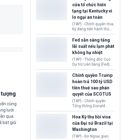
nhằm duy trì hoạt động
Chủ tịch Gianni Infantino
cửa tổ chức hiến
tiếp tục đối mặt cáo
tạng tại Kentucky vì
buộc dùng sức ép tài
lo ngại an toàn
chính để đổi lấy sự ủng
chính trị từ Liên đoàn
(TAP) - Chính quyền Hoa
Bóng đá Jordan. Trước
Kỳ đang tiến hành thủ
áp lực dồn dập, FIFA phải
tục thu hồi chứng nhận
tổ chức cuộc họp khẩn ở
hoạt động của tổ chức
Fed sẵn sàng tăng
Morocco.
hiến tạng Network for
lãi suất nếu lạm phát
Hope (bang Kentucky).
không hạ nhiệt
Nguyên nhân vì đơn vị
này bị cáo buộc có nhiều
(TAP) - Thống đốc Cục
sai sót nghiêm trọng, vi
Dự trữ Liên bang (Fed)
phạm quy định về an
Lisa Cook nói sẽ ủng hộ
toàn y tế.
tăng lãi suất nếu lạm
Chính quyền Trump
phát ở Hoa Kỳ không tiếp
hoàn trả 100 tỷ USD
tục giảm trong thời gian
tiền thuế sau phán
tới.
i tượng
quyết của SCOTUS
(TAP) - Chính quyền
uyến cùng
Tổng thống Donald
ng lưới
Trump đã hoàn trả
iền qua
khoảng 100 tỷ USD thuế
Hoa Kỳ thu hồi visa
quan từng thu theo Đạo
ã bắt giữ
của Đại sứ Brazil tại
luật Quyền hạn Kinh tế
Washington
Khẩn cấp Quốc tế
(IEEPA). Động thái này
(TAP) - Bộ Ngoại giao