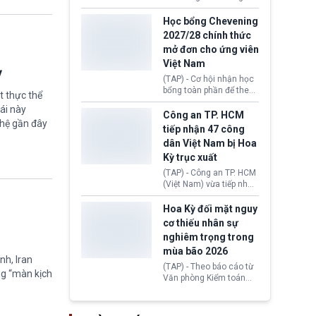
lên lo ngại về việc thực
sớm đạt thỏa thuận với
thi Thỏa thuận Rút khỏi
Iran nhằm mở lại eo biển
Học bổng Chevening
Liên minh châu Âu
Hormuz, mở đường cho
2027/28 chính thức
(Withdrawal
việc khôi phục hoạt
mở đơn cho ứng viên
Agreement).
động hàng hải. Những
Việt Nam
tín hiệu ngoại giao tích
ỳ
cực này lập tức tác động
(TAP) - Cơ hội nhận học
đến thị trường năng
bổng toàn phần để theo
t thực thể
lượng, kéo giá dầu thế
học chương trình thạc sĩ
ái này
giới lùi sâu xuống dưới
tại Vương quốc Anh đã
Công an TP. HCM
mức 80 USD/thùng.
ghệ gần đây
chính thức quay trở lại.
tiếp nhận 47 công
Học bổng Chevening
dân Việt Nam bị Hoa
2027/28 của Chính phủ
Kỳ trục xuất
Anh vừa mở cổng ứng
tuyển dành riêng ứng
(TAP) - Công an TP. HCM
viên Việt Nam, hỗ trợ
(Việt Nam) vừa tiếp nhận
toàn bộ chi phí học tập
47 công dân Việt Nam bị
cùng nhiều quyền lợi
Hoa Kỳ trục xuất về
Hoa Kỳ đối mặt nguy
trong suốt một năm
nước. Đây là đợt có số
cơ thiếu nhân sự
học.
lượng lớn nhất từ đầu
nghiêm trọng trong
năm 2026 đến nay, phản
mùa bão 2026
ánh xu hướng gia tăng
nh, Iran
các trường hợp trục
(TAP) - Theo báo cáo từ
ng “màn kịch
xuất.
Văn phòng Kiểm toán
Chính phủ (GAO), Cơ
quan Quản lý Khẩn cấp
Liên bang (FEMA) thuộc