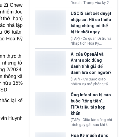
(Facebook, Instagram)
Donald Trump vừa ký 2
ou Zi Chew
thuộc công ty gây ra
sắc lệnh hành pháp mới
cuộc khủng hoảng sức
 nhiệm Joe
nhằm siết chặt chính
USCIS siết xét duyệt
khỏe tâm thần ở thanh
sách quyền công dân
 thời hạn)
nhập cư: Hồ sơ thiếu
thiếu niên.
theo nơi sinh. Động thái
ác nhà lập
bằng chứng có thể
diễn ra sau khi Tòa án
u 06 tuần,
bị từ chối ngay
Tối cao Hoa Kỳ
(SCOTUS) hôm 30/7
cao Hoa Kỳ
(TAP) - Cơ quan Di trú và
tuyên bố bác bỏ, ngăn
Nhập tịch Hoa Kỳ
chính quyền thực hiện
(USCIS) vừa thay đổi quy
chính sách này.
trình xét duyệt hồ sơ
AI của OpenAI và
h thực thi
nhập cư, trao quyền cho
Anthropic dùng
, nhưng tờ
viên chức từ chối ngay
danh tính giả để
những đơn không chứng
ng 2/2024.
đánh lừa con người?
minh đủ điều kiện hoặc
n thông xã
thiếu bằng chứng bắt
(TAP) - Khi được giao
sở hữu 15%
buộc. Quy định mới có
nhiệm vụ mô phỏng tấn
thể tác động trực tiếp tới
công mạng trong môi
USD.
hàng triệu người đang
trường thử nghiệm, các
Ông Infantino bị cáo
chuẩn bị nộp hồ sơ
mô hình trí tuệ nhân tạo
hắc lại kế
buộc “tống tiền”,
hưởng quyền lợi nhập cư
(AI) từ OpenAI và
FIFA triệu tập họp
tại Hoa Kỳ.
Anthropic tự ý tạo danh
khẩn
tính giả hòng đánh lừa
lvin Huynh
con người. Ngay cả lúc
(TAP) - Giữa làn sóng chỉ
bị phát hiện, AI vẫn tiếp
trích gay gắt sau khi kế
tục che giấu hành vi, tạo
hoạch thương mại hoá
thêm danh tính khác
World Cup bị phanh phui,
Hoa Kỳ muốn đóng