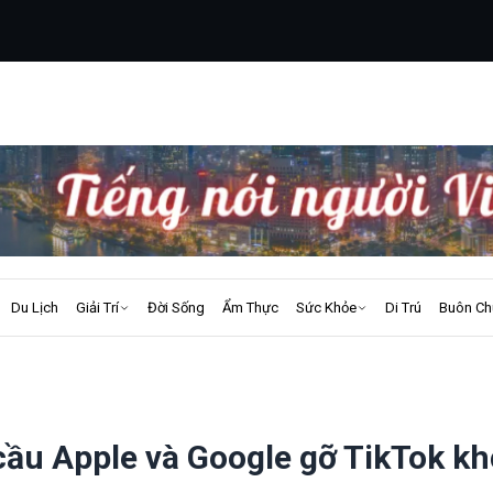
Du Lịch
Giải Trí
Đời Sống
Ẩm Thực
Sức Khỏe
Di Trú
Buôn Ch
cầu Apple và Google gỡ TikTok kh