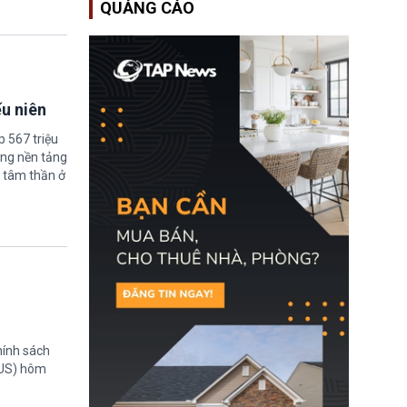
QUẢNG CÁO
Bộ An ninh Nội địa Hoa
Kỳ (DHS) đang đối mặt
nguy cơ thiếu hụt lực
lượng trầm trọng. Điều
này cần được đặc biệt
chú ý bởi nếu các siêu
bão đổ bộ Hoa Kỳ ở nửa
ếu niên
cuối năm 2026, lực
lượng ứng phó “mỏng”
 567 triệu
có thể làm nghẽn công
tác cứu trợ; dẫn đến hệ
ững nền tảng
thống ứng phó khẩn cấp
 tâm thần ở
quốc gia quá tải.
hính sách
TUS) hôm