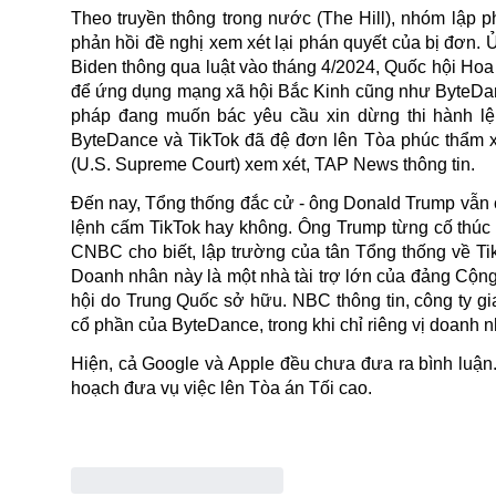
Theo truyền thông trong nước (
The Hill
), nhóm lập 
phản hồi đề nghị xem xét lại phán quyết của bị đơn.
Biden thông qua luật vào tháng 4/2024, Quốc hội Hoa
để ứng dụng mạng xã hội Bắc Kinh cũng như ByteDance
pháp đang muốn bác yêu cầu xin dừng thi hành l
ByteDance và TikTok
đã đệ đơn lên Tòa phúc thẩm x
(U.S. Supreme Court) xem xét, TAP News thông tin.
Đến nay, Tổng thống đắc cử - ông Donald Trump vẫn c
lệnh cấm TikTok hay không. Ông Trump từng cố thúc 
CNBC cho biết, lập trường của tân Tổng thống về Tik
Doanh nhân này là một nhà tài trợ lớn của đảng Cộng
hội do Trung Quốc sở hữu. NBC thông tin, công ty g
cổ phần của ByteDance, trong khi chỉ riêng vị doan
Hiện, cả Google và Apple đều chưa đưa ra bình luận.
hoạch đưa vụ việc lên Tòa án Tối cao.