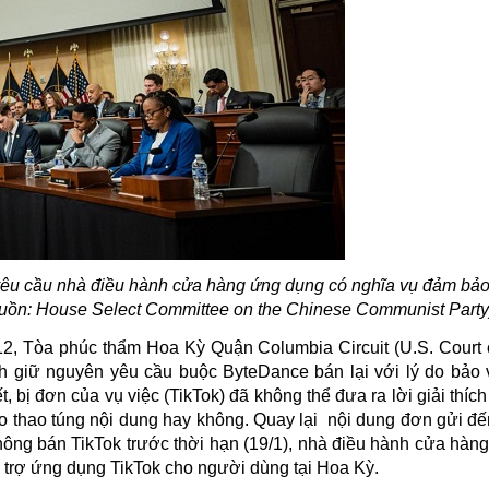
yêu cầu nhà điều hành cửa hàng ứng dụng có nghĩa vụ đảm bảo
guồn: House Select Committee on the Chinese Communist Party
2, Tòa phúc thẩm Hoa Kỳ Quận Columbia Circuit (U.S. Court 
ịnh giữ nguyên yêu cầu buộc ByteDance bán lại với lý do bảo 
, bị đơn của vụ việc (
TikTok
) đã không thể đưa ra lời giải thích
o thao túng nội dung hay không. Quay lại
nội dung đơn gửi đế
hông bán TikTok trước thời hạn (19/1), nhà điều hành cửa hàn
 trợ ứng dụng TikTok cho người dùng tại Hoa Kỳ.