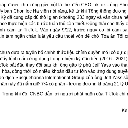
pháp được cho cũng gửi một lá thư đến CEO TikTok - ông Sh
 Ủy ban Chọn lọc Hạ viện nói rằng, kể từ khi Tổng thống đương
 Kỳ đã cung cấp đủ thời gian (khoảng 233 ngày và vẫn chưa hết
 thực hiện các bước tuân thủ cần thiết. Động thái cho thấy c
ệnh cấm từ
TikTok. Vào ngày 9/12, trước nguy cơ bị cấm sa
in tạm ngăn chặn luật yêu cầu thoái vốn để chờ Tòa án Tối 
hưa đưa ra tuyên bố chính thức liệu chính quyền mới có dự địn
đẩy lệnh cấm ứng dụng trong nhiệm kỳ đầu tiên (2016 - 2021)
Tok bắt đầu thay đổi sau khi ông gặp tỷ phú Jeff Yass vào thá
 hòa, đồng thời có nhiều khoản đầu tư lớn vào ứng dụng truyề
iao dịch Susquehanna International Group của ông Jeff Yass 
h nhân này đã nắm giữ 7% cổ phần - tương đương khoảng 21 tỷ 
 Trong khi đó, CNBC dẫn lời người phát ngôn của TikTok chỉ n
Ke