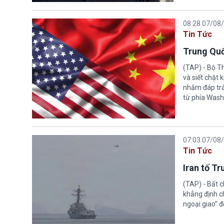
08:28 07/08
Tin Tức
Trung Quố
(TAP) - Bộ T
và siết chặt
nhằm đáp trả
từ phía Wash
07:03 07/08
Tin Tức
Iran tố T
(TAP) - Bất 
khẳng định c
ngoại giao” đ