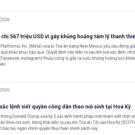
/2026
 chi 567 triệu USD vì gây khủng hoảng tâm lý thanh thi
 Platforms, Inc. (Meta) vừa bị Tòa án bang New Mexico yêu cầu đóng góp
quỹ khắc phục hậu quả. Quyết định này diễn ra sau khi toà xác định, nh
(Facebook, Instagram) thuộc công ty gây ra cuộc khủng hoảng sức khỏe
iên.
/2026
sắc lệnh siết quyền công dân theo nơi sinh tại Hoa Kỳ
 thống Donald Trump vừa ký 2 sắc lệnh hành pháp mới nhằm siết chặt c
ân theo nơi sinh. Động thái diễn ra sau khi Tòa án Tối cao Hoa Kỳ (SCO
ố bác bỏ, ngăn chính quyền thực hiện chính sách này.