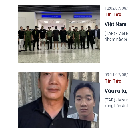
12:02 07/08
Tin Tức
Việt Nam 
(TAP) - Việt
Nhóm này bị 
09:11 07/08
Tin Tức
Vừa ra tù,
(TAP) - Một n
xong bản án l