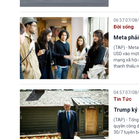
06:57 07/08
Đời sống
Meta phải
(TAP) - Meta
USD vào một 
mạng xã hội 
thanh thiếu n
04:57 07/08
Tin Tức
Trump ký 
(TAP) - Tổng
quyền công d
30/7 tuyên b