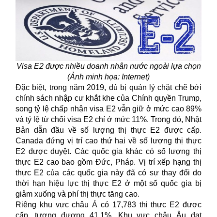
Visa E2 được nhiều doanh nhân nước ngoài lựa chọn
(Ảnh minh họa: Internet)
Đặc biệt, trong năm 2019, dù bị quản lý chặt chẽ bởi
chính sách nhập cư khắt khe của
Chính quyền
Trump,
song tỷ lệ chấp nhận visa E2 vẫn giữ ở mức cao 89%
và tỷ lệ từ chối visa E2 chỉ ở mức 11%. Trong đó, Nhật
Bản dẫn đầu về số lượng
thị thực
E2 được cấp.
Canada đứng vị trí cao thứ hai về số lượng thị thực
E2 được duyệt. Các quốc gia khác có số lượng thị
thực E2 cao bao gồm Đức, Pháp. Vị trí xếp hạng thị
thực E2 của các quốc gia này đã có sự thay đổi do
thời hạn hiệu lực thị thực E2 ở một số quốc gia bị
giảm xuống và phí thị thực tăng cao.
Riêng khu vực châu Á có 17,783 thị thực E2 được
cấp, tương đương 41.1%. Khu vực châu Âu đạt