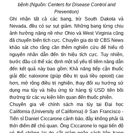
bệnh (Nguồn: Centers for Disease Control and
Prevention)
Ghi nhận tất cả các bang, trừ South Dakota và
Nevada, đều có sự sụt giảm. Những bang từng chịu
ảnh hưởng nặng nề như Ohio và West Virginia cũng
đã chuyển biến tích cực. Chuyên gia do tờ CBS News
khảo sát cho rằng cần thêm nghiên cứu để hiểu rõ
nguyên nhân dẫn đến tín hiệu tích cực. Tuy nhiên,
bước đầu có thể xác định một số yếu tố tiềm năng dẫn
đến kết quả này bao gồm: Khả năng tiếp cận thuốc
giải độc naloxone (giúp điều trị quá liều opioid) cao
hơn, mở rộng điều trị nghiện, thay đổi xu hướng sử
dụng ma túy và hiệu ứng từ hàng tỷ USD tiền bồi
thường từ các vụ kiện liên quan đến thuốc phiện.
Chuyên gia về chính sách ma túy tại Đại học
California (University of California) ở San Francisco -
Tiến sĩ Daniel Ciccarone cảnh báo, đây không phải là
thời điểm để chủ quan. Ông Ciccarone lo ngại tiến độ
có thể chững lại do cắt giảm ngân sách liên bang