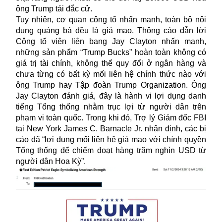
ông Trump tái đắc cử.
Tuy nhiên, cơ quan công tố nhấn mạnh, toàn bộ nội
dung quảng bá đều là giả mạo. Thông cáo dẫn lời
Công tố viên liên bang Jay Clayton nhấn mạnh,
những sản phẩm “Trump Bucks” hoàn toàn không có
giá trị tài chính, không thể quy đổi ở ngân hàng và
chưa từng có bất kỳ mối liên hệ chính thức nào với
ông Trump hay Tập đoàn Trump Organization. Ông
Jay Clayton đánh giá, đây là hành vi lợi dụng danh
tiếng Tổng thống nhằm trục lợi từ người dân trên
phạm vi toàn quốc. Trong khi đó, Trợ lý Giám đốc FBI
tại New York James C. Barnacle Jr. nhận định, các bị
cáo đã “lợi dụng mối liên hệ giả mạo với chính quyền
Tổng thống để chiếm đoạt hàng trăm nghìn USD từ
người dân Hoa Kỳ”.