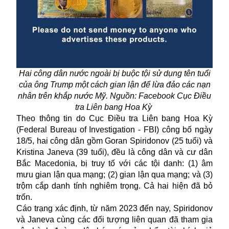
Hai công dân nước ngoài bị buộc tội sử dụng tên tuổi
của ông Trump một cách gian lận để lừa đảo các nạn
nhân trên khắp nước Mỹ. Nguồn: Facebook Cục Điều
tra Liên bang Hoa Kỳ
Theo thông tin do Cục Điều tra Liên bang Hoa Kỳ
(
Federal Bureau of Investigation
- FBI) công bố ngày
18/5, hai công dân gồm Goran Spiridonov (25 tuổi) và
Kristina Janeva (39 tuổi), đều là công dân và cư dân
Bắc Macedonia, bị truy tố với các tội danh: (1) âm
mưu gian lận qua mạng; (2) gian lận qua mạng; và (3)
trộm cắp danh tính nghiêm trọng. Cả hai hiện đã bỏ
trốn.
Cáo trạng xác định, từ năm 2023 đến nay, Spiridonov
và Janeva cùng các đối tượng liên quan đã tham gia