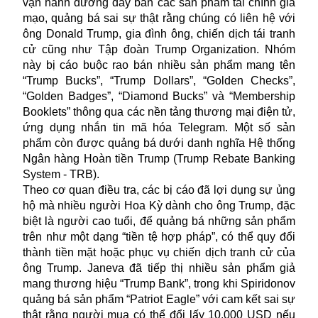
vận hành đường dây bán các sản phẩm tài chính giả
mạo, quảng bá sai sự thật rằng chúng có liên hệ với
ông Donald Trump, gia đình ông, chiến dịch tái tranh
cử cũng như Tập đoàn Trump Organization. Nhóm
này bị cáo buộc rao bán nhiều sản phẩm mang tên
“Trump Bucks”, “Trump Dollars”, “Golden Checks”,
“Golden Badges”, “Diamond Bucks” và “Membership
Booklets” thông qua các nền tảng thương mại điện tử,
ứng dụng nhắn tin mã hóa Telegram. Một số sản
phẩm còn được quảng bá dưới danh nghĩa Hệ thống
Ngân hàng Hoàn tiền Trump (Trump Rebate Banking
System - TRB).
Theo cơ quan điều tra, các bị cáo đã lợi dụng sự ủng
hộ mà nhiều người Hoa Kỳ dành cho ông Trump, đặc
biệt là người cao tuổi, để quảng bá những sản phẩm
trên như một dạng “tiền tệ hợp pháp”, có thể quy đổi
thành tiền mặt hoặc phục vụ chiến dịch tranh cử của
ông Trump. Janeva đã tiếp thị nhiều sản phẩm giả
mang thương hiệu “Trump Bank”, trong khi Spiridonov
quảng bá sản phẩm “Patriot Eagle” với cam kết sai sự
thật rằng người mua có thể đổi lấy 10.000 USD nếu