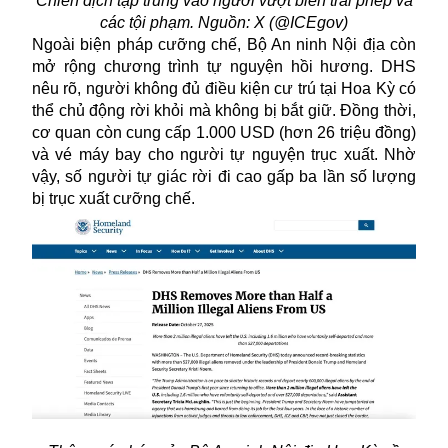
Chiến dịch tập trung vào người vượt biên trái phép và
các tội phạm. Nguồn: X (@ICEgov)
Ngoài biện pháp cưỡng chế, Bộ An ninh Nội địa còn
mở rộng chương trình tự nguyện hồi hương. DHS
nêu rõ, người không đủ điều kiện cư trú tại Hoa Kỳ có
thể chủ động rời khỏi mà không bị bắt giữ. Đồng thời,
cơ quan còn cung cấp 1.000 USD (hơn 26 triệu đồng)
và vé máy bay cho người tự nguyện
trục xuất
. Nhờ
vậy, số người tự giác rời đi cao gấp ba lần số lượng
bị trục xuất cưỡng chế.