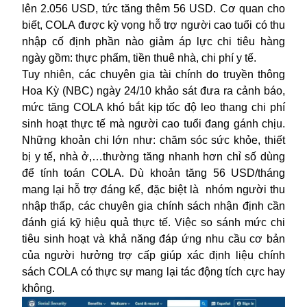
lên 2.056 USD, tức tăng thêm 56 USD. Cơ quan cho
biết, COLA được kỳ vọng hỗ trợ người cao tuổi có thu
nhập cố định phần nào giảm áp lực chi tiêu hàng
ngày gồm: thực phẩm, tiền thuê nhà, chi phí y tế.
Tuy nhiên, các chuyên gia tài chính do truyền thông
Hoa Kỳ (NBC) ngày 24/10 khảo sát đưa ra cảnh báo,
mức tăng COLA khó bắt kịp tốc độ leo thang chi phí
sinh hoạt thực tế mà người cao tuổi đang gánh chịu.
Những khoản chi lớn như: chăm sóc sức khỏe, thiết
bị y tế, nhà ở,…thường tăng nhanh hơn chỉ số dùng
để tính toán COLA. Dù khoản tăng 56 USD/tháng
mang lại hỗ trợ đáng kể, đặc biệt là nhóm người thu
nhập thấp, các chuyên gia chính sách nhận định cần
đánh giá kỹ hiệu quả thực tế. Việc so sánh mức chi
tiêu sinh hoạt và khả năng đáp ứng nhu cầu cơ bản
của người hưởng trợ cấp giúp xác định liệu chính
sách COLA có thực sự mang lại tác động tích cực hay
không.