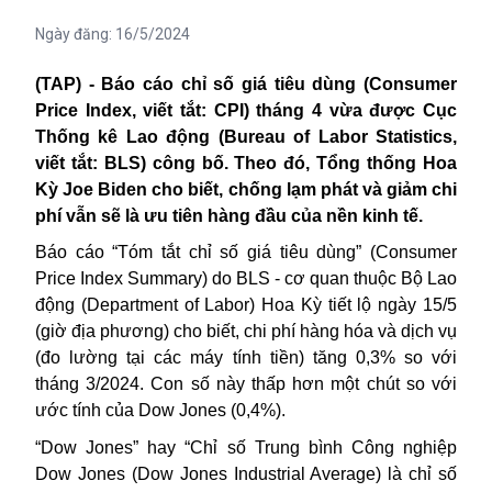
Ngày đăng:
16/5/2024
(TAP) - Báo cáo
chỉ số giá tiêu dùng (Consumer
Price Index, viết tắt: CPI) tháng 4 vừa được Cục
Thống kê Lao động (Bureau of Labor Statistics,
viết tắt: BLS) công bố. Theo đó, Tổng thống Hoa
Kỳ Joe Biden cho biết, chống lạm phát và giảm chi
phí vẫn sẽ là ưu tiên hàng đầu của nền kinh tế.
Báo cáo “
Tóm tắt chỉ số giá tiêu dùng” (Consumer
Price Index Summary) do BLS - cơ quan thuộc Bộ Lao
động (Department of Labor) Hoa Kỳ tiết lộ ngày 15/5
(giờ địa phương) cho biết, chi phí hàng hóa và dịch vụ
(đo lường tại các máy tính tiền) tăng 0,3% so với
tháng 3/2024. Con số này thấp hơn một chút so với
ước tính của Dow Jones (0,4%).
“Dow Jones” hay “Chỉ số Trung bình Công nghiệp
Dow Jones (Dow Jones Industrial Average) là chỉ số