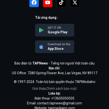
Tải ứng dụng :
GET IT ON
Google Play
Download on the
App Store
Báo điện tử
TAPNews
- Tiếng nói người Việt toàn cầu
Địa chỉ:
US Office: 7280 Spring Flower Ave, Las Vegas, NV 89117
© 1997-2024. Toàn bộ bản quyền thuộc TAPMediaInc
Giới thiệu
Chính sách bảo mật
Liên hệ:
Điện thoại: +13605050505
Email:
contact.tapnews@gmail.com
Website: tapmediainc.com