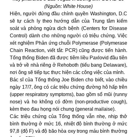
(Nguồn: White House)
Hiện, người đứng đầu chính quyền Washington, D.C
sẽ tự cách ly theo hướng dẫn của Trung tâm kiểm
soát và phòng ngừa dịch bệnh (Centers for Disease
Control) dành cho những người có triệu chứng. Việc
xét nghiệm Phản ứng chuỗi Polymerase (Polymerase
Chain Reaction, viết tắt: PCR) cũng được tiến hành.
Tổng thống Biden đã được tiêm liều Paxlovid đầu tiên
và trở về nhà riêng ở Rehoboth (tiểu bang Delaware),
nơi ông sẽ tiếp tục thực hiện các công việc của mình.
Bác sĩ của Tổng thống Joe Biden cho biết, vào chiều
ngày 17/7, ông có các triệu chứng đường hô hấp trên
(upper respiratory symptoms), bao gồm sổ mũi (runny
nose) và ho không có đờm (non-productive cough),
kèm theo đau họng nói chung (general mailaise).
Các triệu chứng của Tổng thống vẫn nhẹ, nhịp thở
bình thường ở mức 16, nhiệt độ bình thường ở mức
97,8 (độ F) và độ bão hòa oxy trong máu bình thường