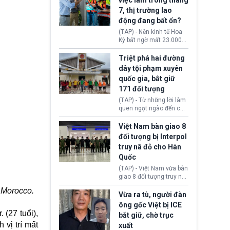
việc làm trong tháng
Ngoại giao (DOS).
đạo Nhà Trắng yêu cầu
7, thị trường lao
Bộ Tư pháp (DOJ) xem
động đang bất ổn?
xét lại quyết định hủy
truy tố những cá nhân bị
(TAP) - Nền kinh tế Hoa
nghi ngờ làm hư hại
Kỳ bất ngờ mất 23.000
công trình.
việc làm vào tháng 7,
cho thấy thị trường lao
Triệt phá hai đường
động có dấu hiệu suy
dây tội phạm xuyên
yếu sau thời gian duy trì
quốc gia, bắt giữ
tương đối ổn định suốt
171 đối tượng
nửa năm 2026.
(TAP) - Từ những lời làm
quen ngọt ngào đến các
“sàn vàng ảo”, bất động
sản trực tuyến cùng
Việt Nam bàn giao 8
đường dây đánh bạc quy
đối tượng bị Interpol
mô lớn, hai tổ chức tội
truy nã đỏ cho Hàn
phạm xuyên quốc gia đã
Quốc
dựng lên mạng lưới hoạt
động tại Việt Nam và
(TAP) - Việt Nam vừa bàn
Lào, lôi kéo hàng nghìn
giao 8 đối tượng truy nã
người tham gia, luân
đỏ Interpol cho lực lượng
i Morocco.
chuyển dòng tiền qua
chức năng Hàn Quốc.
Vừa ra tù, người đàn
nhiều lớp tài khoản. Sau
Nhóm này bị xác định
ông gốc Việt bị ICE
hơn 2 tuần phối hợp truy
lừa đảo 619 nạn nhân,
 (27 tuổi),
bắt giữ, chờ trục
xét, lực lượng chức năng
chiếm đoạt hơn 17,7 tỷ
hai nước đã bắt giữ 171
 vị trí mất
xuất
KRW.