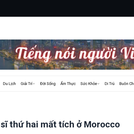
Du Lịch
Giải Trí
Đời Sống
Ẩm Thực
Sức Khỏe
Di Trú
Buôn Ch
 sĩ thứ hai mất tích ở Morocco