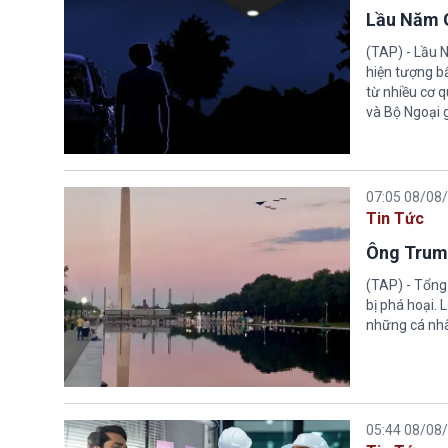
Lầu Năm G
(TAP) - Lầu 
hiện tượng b
từ nhiều cơ 
và Bộ Ngoại 
07:05 08/08
Tin Tức
Ông Trump
(TAP) - Tổng
bị phá hoại.
những cá nhâ
05:44 08/08