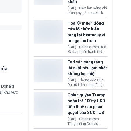
khẩn
tính giả hòng đánh lừa
con người. Ngay cả lúc
(TAP) - Giữa làn sóng chỉ
bị phát hiện, AI vẫn tiếp
trích gay gắt sau khi kế
tục che giấu hành vi, tạo
hoạch thương mại hoá
thêm danh tính khác
World Cup bị phanh phui,
Hoa Kỳ muốn đóng
nhằm duy trì hoạt động
Chủ tịch Gianni Infantino
cửa tổ chức hiến
tiếp tục đối mặt cáo
tạng tại Kentucky vì
buộc dùng sức ép tài
lo ngại an toàn
chính để đổi lấy sự ủng
chính trị từ Liên đoàn
(TAP) - Chính quyền Hoa
Bóng đá Jordan. Trước
Kỳ đang tiến hành thủ
áp lực dồn dập, FIFA phải
tục thu hồi chứng nhận
tổ chức cuộc họp khẩn ở
hoạt động của tổ chức
Fed sẵn sàng tăng
Morocco.
hiến tạng Network for
của
lãi suất nếu lạm phát
Hope (bang Kentucky).
không hạ nhiệt
Nguyên nhân vì đơn vị
này bị cáo buộc có nhiều
(TAP) - Thống đốc Cục
sai sót nghiêm trọng, vi
Dự trữ Liên bang (Fed)
g Donald
phạm quy định về an
Lisa Cook nói sẽ ủng hộ
ại khu vực
toàn y tế.
tăng lãi suất nếu lạm
Chính quyền Trump
phát ở Hoa Kỳ không tiếp
hoàn trả 100 tỷ USD
tục giảm trong thời gian
tiền thuế sau phán
tới.
quyết của SCOTUS
(TAP) - Chính quyền
Tổng thống Donald
Trump đã hoàn trả