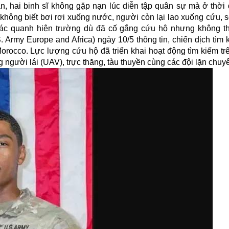
ận, hai binh sĩ không gặp nạn lúc diễn tập quân sự mà ở thời
không biết bơi rơi xuống nước, người còn lại lao xuống cứu, 
hác quanh hiện trường dù đã cố gắng cứu hộ nhưng không t
 Army Europe and Africa) ngày 10/5 thông tin, chiến dịch tìm 
rocco. Lực lượng cứu hộ đã triển khai hoạt động tìm kiếm tr
 người lái (UAV), trực thăng, tàu thuyền cùng các đội lặn chu