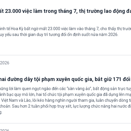
t 23.000 việc làm trong tháng 7, thị trường lao động đ
inh tế Hoa Kỳ bất ngờ mất 23.000 việc làm vào tháng 7, cho thấy thị trư
uy yếu sau thời gian duy trì tương đối ổn định suốt nửa năm 2026.
/2026
 hai đường dây tội phạm xuyên quốc gia, bắt giữ 171 đố
hững lời làm quen ngọt ngào đến các “sàn vàng ảo”, bất động sản trực t
nh bạc quy mô lớn, hai tổ chức tội phạm xuyên quốc gia đã dựng lên mạ
 Việt Nam và Lào, lôi kéo hàng nghìn người tham gia, luân chuyển dòng t
 khoản. Sau hơn 2 tuần phối hợp truy xét, lực lượng chức năng hai nước đ
g.