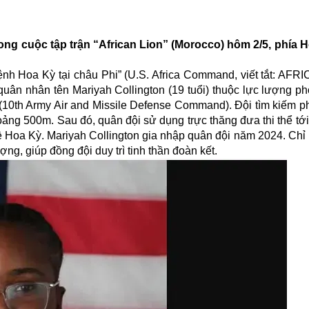
rong cuộc tập trận “African Lion” (Morocco) hôm 2/5, phía 
ệnh Hoa Kỳ tại châu Phi” (U.S. Africa Command, viết tắt: AFR
quân nhân tên Mariyah Collington (19 tuổi) thuộc lực lượng p
10th Army Air and Missile Defense Command). Đội tìm kiếm phá
hoảng 500m. Sau đó, quân đội sử dụng trực thăng đưa thi thể tớ
ề Hoa Kỳ. Mariyah Collington gia nhập quân đội năm 2024. Chỉ 
ợng, giúp đồng đội duy trì tinh thần đoàn kết.