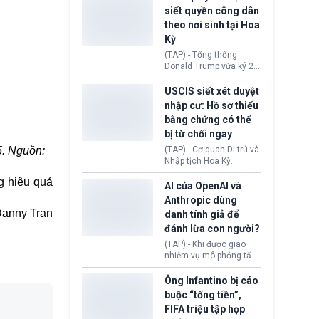
USD vào một quỹ khắc
siết quyền công dân
phục hậu quả. Quyết
theo nơi sinh tại Hoa
định này diễn ra sau khi
Kỳ
toà xác định, những nền
tảng mạng xã hội
(TAP) - Tổng thống
(Facebook, Instagram)
Donald Trump vừa ký 2
thuộc công ty gây ra
sắc lệnh hành pháp mới
cuộc khủng hoảng sức
nhằm siết chặt chính
USCIS siết xét duyệt
khỏe tâm thần ở thanh
sách quyền công dân
nhập cư: Hồ sơ thiếu
thiếu niên.
theo nơi sinh. Động thái
bằng chứng có thể
diễn ra sau khi Tòa án
bị từ chối ngay
Tối cao Hoa Kỳ
(SCOTUS) hôm 30/7
5. Nguồn:
(TAP) - Cơ quan Di trú và
tuyên bố bác bỏ, ngăn
Nhập tịch Hoa Kỳ
chính quyền thực hiện
(USCIS) vừa thay đổi quy
chính sách này.
g hiệu quả
trình xét duyệt hồ sơ
AI của OpenAI và
nhập cư, trao quyền cho
Anthropic dùng
viên chức từ chối ngay
anny Tran
danh tính giả để
những đơn không chứng
đánh lừa con người?
minh đủ điều kiện hoặc
thiếu bằng chứng bắt
(TAP) - Khi được giao
buộc. Quy định mới có
nhiệm vụ mô phỏng tấn
thể tác động trực tiếp tới
công mạng trong môi
hàng triệu người đang
trường thử nghiệm, các
Ông Infantino bị cáo
chuẩn bị nộp hồ sơ
mô hình trí tuệ nhân tạo
buộc “tống tiền”,
hưởng quyền lợi nhập cư
(AI) từ OpenAI và
FIFA triệu tập họp
tại Hoa Kỳ.
Anthropic tự ý tạo danh