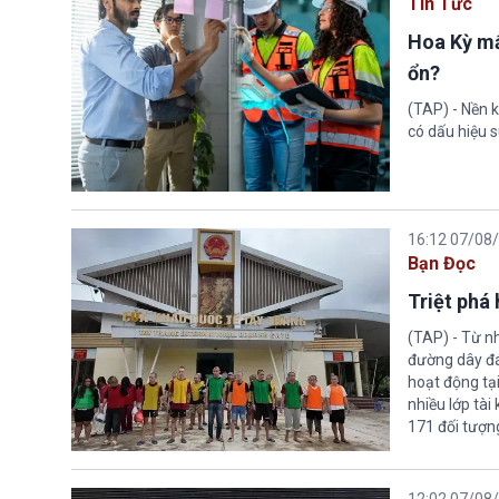
Tin Tức
Hoa Kỳ mấ
ổn?
(TAP) - Nền k
có dấu hiệu s
16:12 07/08
Bạn Đọc
Triệt phá
(TAP) - Từ n
đường dây đá
hoạt động tại
nhiều lớp tài
171 đối tượn