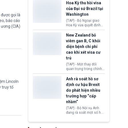
khoảng 100 tỷ USD thuế
Hoa Kỳ thu hồi visa
quan từng thu theo Đạo
của Đại sứ Brazil tại
luật Quyền hạn Kinh tế
Washington
được gọi là
Khẩn cấp Quốc tế
eo, báo cáo
(IEEPA). Động thái này
(TAP) - Bộ Ngoại giao
diễn ra sau phán quyết
Hoa Kỳ vừa quyết định
g ương (CIA)
hồi tháng 2 bởi Tòa án
thu hồi thị thực (visa)
Tối cao Hoa Kỳ
của bà Maria Luiza
New Zealand bỏ
(SCOTUS) khi tuyên bố,
Ribeiro Viotti - Đại sứ
viêm gan B, C khỏi
việc áp thuế diện rộng là
Brazil tại Washington.
diện bệnh chi phí
hoàn toàn bất hợp pháp.
Động thái trên diễn ra
cao khi xét visa cư
trong bối cảnh tranh
chấp ngoại giao giữa
trú
chính quyền Tổng thống
(TAP) - Một thay đổi
Donald Trump và chính
quan trọng trong chính
phủ cánh tả Tổng thống
sách nhập cư của New
Brazil Luiz Inácio Lula
Zealand đang mở ra
Anh rà soát hồ sơ
da Silva đang leo thang
iệm Lincoln
thêm cơ hội cho nhiều
định cư hậu Brexit
gay gắt.
 truy tố
người muốn định cư. Từ
do phát hiện nhiều
nay, người mắc viêm
trường hợp “cấp
gan B hoặc viêm gan C
sẽ không còn bị mặc
nhầm”
định không đáp ứng tiêu
(TAP) - Bộ Nội vụ Anh
chuẩn sức khỏe chỉ vì
đang rà soát một số hồ
chi phí điều trị khi nộp hồ
sơ thuộc Chương trình
sơ xin visa cư trú.
Định cư EU (EU
Settlement Scheme -