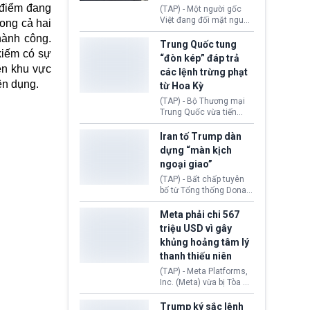
đối tượng.
 điểm đang
(TAP) - Một người gốc
Việt đang đối mặt nguy
song cả hai
cơ bị trục xuất khỏi Hoa
hành công.
Kỳ sau khi đã chấp hành
Trung Quốc tung
kiếm có sự
xong bản án liên quan
“đòn kép” đáp trả
đến tội ác từ hơn 30
ên khu vực
các lệnh trừng phạt
năm trước tại California.
yên dụng.
từ Hoa Kỳ
(TAP) - Bộ Thương mại
Trung Quốc vừa tiến
hành áp đặt lệnh trừng
phạt lên hàng loạt thực
Iran tố Trump dàn
thể và siết chặt kiểm
dựng “màn kịch
soát xuất khẩu máy bay
ngoại giao”
không người lái (UAV)
sang Hoa Kỳ. Động thái
(TAP) - Bất chấp tuyên
này nhằm đáp trả các
bố từ Tổng thống Donald
biện pháp hạn chế
Trump về tiến trình đàm
thương mại, áp thuế mới
phán hòa bình, Iran
Meta phải chi 567
cùng lệnh cấm công
khẳng định chưa có bất
triệu USD vì gây
nghệ gần đây từ phía
kỳ thỏa thuận nào.
khủng hoảng tâm lý
Washington.
Tehran cho rằng, Hoa Kỳ
thanh thiếu niên
chỉ đang dàn dựng “màn
kịch ngoại giao” để xoa
(TAP) - Meta Platforms,
dịu căng thẳng.
Inc. (Meta) vừa bị Tòa án
bang New Mexico yêu
cầu đóng góp 567 triệu
Trump ký sắc lệnh