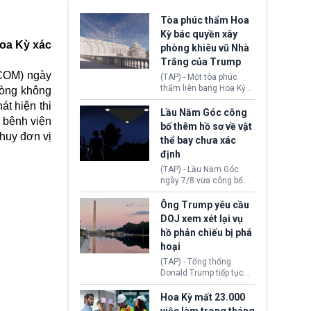
Tòa phúc thẩm Hoa
Kỳ bác quyền xây
Hoa Kỳ xác
phòng khiêu vũ Nhà
Trắng của Trump
ICOM) ngày
(TAP) - Một tòa phúc
thẩm liên bang Hoa Kỳ
hòng không
vừa phán quyết, chính
t hiện thi
quyền Tổng thống
Lầu Năm Góc công
i bệnh viện
Donald Trump không có
bố thêm hồ sơ về vật
quyền tự ý xây phòng
huy đơn vị
thể bay chưa xác
khiêu vũ mới rộng
định
khoảng 90.000 feet
vuông tại khu vực Cánh
(TAP) - Lầu Năm Góc
Đông Nhà Trắng.
ngày 7/8 vừa công bố
thêm 41 hồ sơ liên quan
đến UFO hay còn được
Ông Trump yêu cầu
gọi là hiện tượng bất
DOJ xem xét lại vụ
thường chưa xác định
hồ phản chiếu bị phá
(UAP). Những tài liệu này
hoại
bao gồm hình ảnh,
video, báo cáo từ nhiều
(TAP) - Tổng thống
cơ quan khác nhau như
Donald Trump tiếp tục
Cục Điều tra Liên bang
cho rằng, hồ phản chiếu
(FBI), Cơ quan Tình báo
trước Đài tưởng niệm
Hoa Kỳ mất 23.000
Trung ương (CIA) và Bộ
Lincoln bị phá hoại. Lãnh