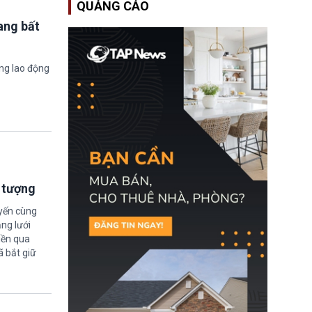
QUẢNG CÁO
EUSS) sau khi xác định
có trường hợp được cấp
ang bất
quy chế cư trú hậu
Brexit “do nhầm lẫn”.
Động thái này làm dấy
lên lo ngại về việc thực
ờng lao động
thi Thỏa thuận Rút khỏi
Liên minh châu Âu
(Withdrawal
Agreement).
i tượng
uyến cùng
ng lưới
iền qua
ã bắt giữ