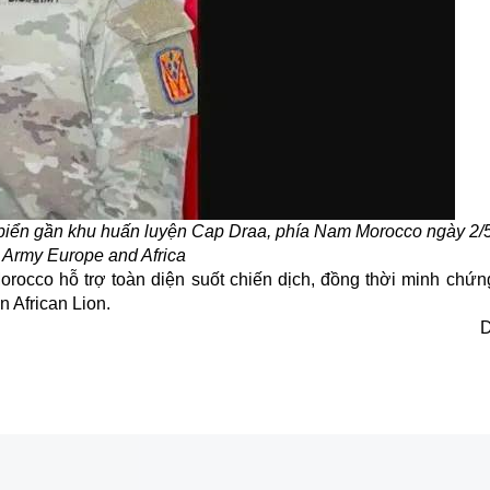
 biển gần khu huấn luyện Cap Draa, phía Nam Morocco ngày 2/
 Army Europe and Africa
rocco hỗ trợ toàn diện suốt chiến dịch, đồng thời minh chứn
 African Lion.
D