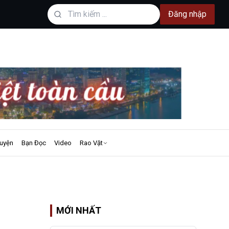
Đăng nhập
uyện
Bạn Đọc
Video
Rao Vặt
MỚI NHẤT