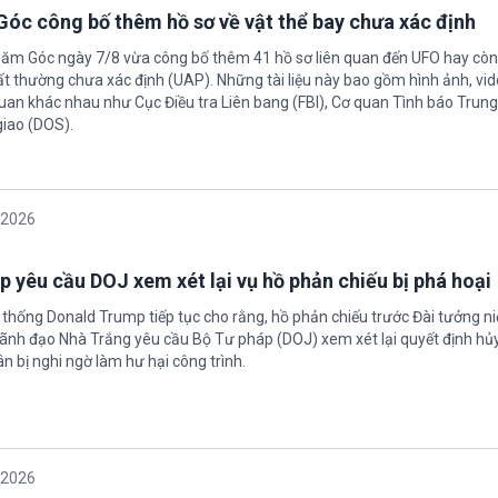
óc công bố thêm hồ sơ về vật thể bay chưa xác định
Năm Góc ngày 7/8 vừa công bố thêm 41 hồ sơ liên quan đến UFO hay còn 
ất thường chưa xác định (UAP). Những tài liệu này bao gồm hình ảnh, vid
quan khác nhau như Cục Điều tra Liên bang (FBI), Cơ quan Tình báo Trun
giao (DOS).
/2026
 yêu cầu DOJ xem xét lại vụ hồ phản chiếu bị phá hoại
 thống Donald Trump tiếp tục cho rằng, hồ phản chiếu trước Đài tưởng n
 Lãnh đạo Nhà Trắng yêu cầu Bộ Tư pháp (DOJ) xem xét lại quyết định hủy
n bị nghi ngờ làm hư hại công trình.
/2026