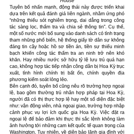
House
Tuyên bố nhấn mạnh, động thái này được triển khai
dựa trên kết quả đánh giá liên ngành, nhằm ứng phó
“những thiếu sót nghiêm trọng, dai dẳng trong công
tác sàng lọc, thẩm tra và chia sẻ thông tin”. Cụ thể,
một số nước mới bổ sung vào danh sách có tình trạng
tham nhũng phổ biến, hệ thống giấy tờ dân sự không
đáng tin cậy hoặc hồ sơ tiền án, tiền sự thiếu minh
bạch khiến công tác thẩm tra an ninh trở nên khó
khăn. Hay nhiều nước sở hữu tỷ lệ lưu trú quá hạn
cao, không hợp tác tiếp nhận công dân bị Hoa Kỳ trục
xuất, tình hình chính trị bất ổn, chính quyền địa
phương kiểm soát lỏng lẻo.
Bên cạnh đó, tuyên bố cũng nêu rõ trường hợp ngoại
lệ, bao gồm thường trú nhân hợp pháp tại Hoa Kỳ,
người đã có thị thực hợp lệ hay một số diện đặc biệt
như: vận động viên, nhà ngoại giao, trường hợp nhập
cảnh phục vụ lợi ích quốc gia Hoa Kỳ. Việc đặt ra
ngoại lệ để bảo đảm khi thực thi sắc lệnh không làm
ảnh hưởng tới những cam kết quốc tế quan trọng của
Washington. Tuy nhiên, về diện bảo lãnh gia đình với