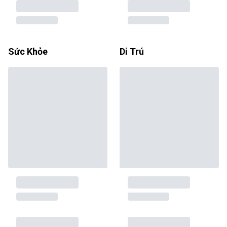
Sức Khỏe
Di Trú