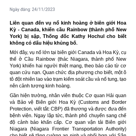
Ngày đăng:
24/11/2023
Liên quan đến vụ nổ kinh hoàng ở biên giới Hoa
Kỳ - Canada, khiến cầu Rainbow (thành phố New
York) bị sập, Thống đốc Kathy Hochul cho biết
không có dấu hiệu khủng bố.
Mới đây, vụ nổ lớn tại biên giới Canada và Hoa Kỳ, cụ
thể ở Cầu Rainbow (thác Niagara, thành phố New
York) khiến hai người thiệt mạng, theo báo cáo từ cơ
quan cứu nạn. Quan chức địa phương cho biết, một ô
tô đột nhiên lao vào trạm kiểm soát cầu và nổ tung, tạo
nên cảnh tượng kinh hoàng.
Gần hiện trường, nhân viên thuộc Cơ quan Hải quan
và Bảo vệ Biên giới Hoa Kỳ (Customs and Border
Protection, viết tắt: CBP) đã thương và được đưa đến
bệnh viện. Ngay lập tức, thành phố chuyển sang chế
độ cảnh báo khẩn cấp. Cơ quan vận tải Biên giới
Niagara (Niagara Frontier Transportation Authority)
cho biết sẽ tăng cường an ninh và phối hợp với Sân