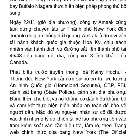
bay Buffalo Niagara thực hiện biện pháp phòng thủ bổ
sung.
Ngày 22/11 (giờ địa phương), công ty Amtrak cũng
tạm dừng chuyến tàu từ Thành phố New York đến
Toronto do giao thông đứt quãng. Amtrak là đơn vị vận
tải hành khách quốc gia thuộc Hoa Kỳ, chịu trách
nhiệm vận hành dịch vụ đường sắt liên thành phố tại
46/48 tiểu bang nội địa, cùng với 3 tỉnh khác của
Canada.
Phát biểu trước truyền thông, bà Kathy Hochul -
Thống đốc New York cảm ơn sự hỗ trợ từ lực lượng
An ninh Quốc gia (Homeland Security), CBP, FBI,
cảnh sát bang (State Police), cảnh sát địa phương.
Đồng thời, cho biết vụ nổ không có dấu hiệu khủng bố
và cam kết thực hiện biện pháp an toàn để bảo vệ
người dân. Mặc dù vụ nguyên nhân sự cố đã được
xác định nhưng lý do khiến tài xế lao phương tiện vào
trạm kiểm soát vẫn cần điều tra, làm rõ, theo Trang
web chính thức của bang New York (The Official