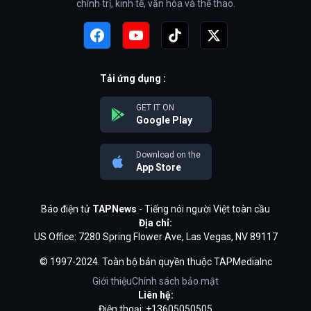
chính trị, kinh tế, văn hóa và thể thao.
Tải ứng dụng :
GET IT ON
Google Play
Download on the
App Store
Báo điện tử
TAPNews
- Tiếng nói người Việt toàn cầu
Địa chỉ:
US Office: 7280 Spring Flower Ave, Las Vegas, NV 89117
© 1997-2024. Toàn bộ bản quyền thuộc TAPMediaInc
Giới thiệu
Chính sách bảo mật
Liên hệ:
Điện thoại: +13605050505