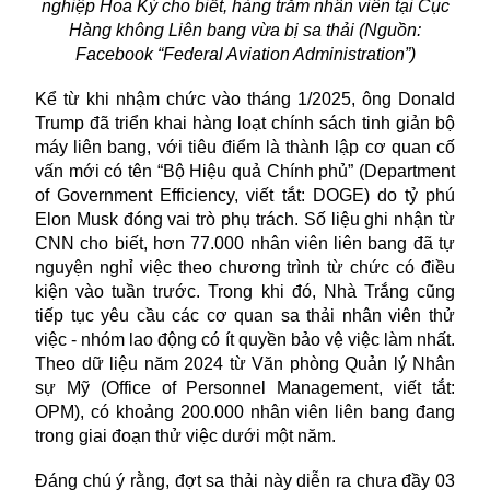
nghiệp Hoa Kỳ cho biết, hàng trăm nhân viên tại Cục
Hàng không Liên bang vừa bị sa thải (Nguồn:
Facebook “Federal Aviation Administration”)
Kể từ khi nhậm chức vào tháng 1/2025, ông Donald
Trump đã triển khai hàng loạt chính sách tinh giản bộ
máy liên bang, với tiêu điểm là thành lập cơ quan cố
vấn mới có tên “Bộ Hiệu quả Chính phủ” (Department
of Government Efficiency, viết tắt: DOGE) do tỷ phú
Elon Musk đóng vai trò phụ trách. Số liệu ghi nhận từ
CNN cho biết, hơn 77.000 nhân viên liên bang đã tự
nguyện nghỉ việc theo chương trình từ chức có điều
kiện vào tuần trước. Trong khi đó, Nhà Trắng cũng
tiếp tục yêu cầu các cơ quan sa thải nhân viên thử
việc - nhóm lao động có ít quyền bảo vệ việc làm nhất.
Theo dữ liệu năm 2024 từ Văn phòng Quản lý Nhân
sự Mỹ (Office of Personnel Management, viết tắt:
OPM), có khoảng 200.000 nhân viên liên bang đang
trong giai đoạn thử việc dưới một năm.
Đáng chú ý rằng, đợt sa thải này diễn ra chưa đầy 03