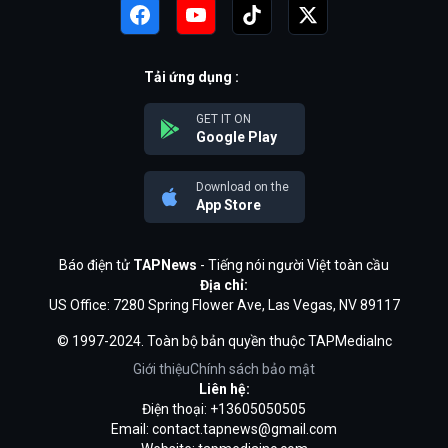
Tải ứng dụng :
GET IT ON
Google Play
Download on the
App Store
Báo điện tử
TAPNews
- Tiếng nói người Việt toàn cầu
Địa chỉ:
US Office: 7280 Spring Flower Ave, Las Vegas, NV 89117
© 1997-2024. Toàn bộ bản quyền thuộc TAPMediaInc
Giới thiệu
Chính sách bảo mật
Liên hệ:
Điện thoại: +13605050505
Email:
contact.tapnews@gmail.com