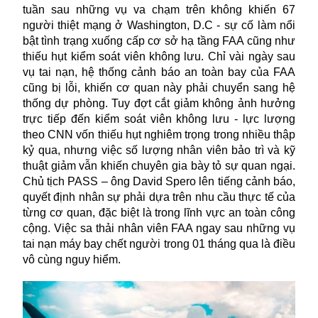
tuần sau những vụ va chạm trên không khiến 67
người thiệt mạng ở Washington, D.C - sự cố làm nổi
bật tình trạng xuống cấp cơ sở hạ tầng FAA cũng như
thiếu hụt kiểm soát viên không lưu. Chỉ vài ngày sau
vụ tai nạn, hệ thống cảnh báo an toàn bay của FAA
cũng bị lỗi, khiến cơ quan này phải chuyển sang hệ
thống dự phòng. Tuy đợt cắt giảm không ảnh hưởng
trực tiếp đến kiểm soát viên không lưu - lực lượng
theo CNN vốn thiếu hụt nghiêm trọng trong nhiều thập
kỷ qua, nhưng việc số lượng nhân viên bảo trì và kỹ
thuật giảm vẫn khiến chuyên gia bày tỏ sự quan ngại.
Chủ tịch PASS – ông David Spero lên tiếng cảnh báo,
quyết định nhân sự phải dựa trên nhu cầu thực tế của
từng cơ quan, đặc biệt là trong lĩnh vực an toàn công
cộng. Việc sa thải nhân viên FAA ngay sau những vụ
tai nạn máy bay chết người trong 01 tháng qua là điều
vô cùng nguy hiểm.