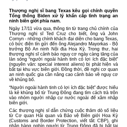
Thượng nghị sĩ bang Texas kêu gọi chính quyền
Tổng thống Biden xử lý khẩn cấp tình trạng an
ninh biên giới phía nam.
Ngày 17/11 vừa qua, thông tin từ trang chủ chính của
Thượng nghị sĩ Ted Cruz cho biết, ông và John
Cornyn - những chính khách đại diện cho bang Texas,
có bức điện tín gửi đến ông Alejandro Mayorkas - Bộ
trưởng Bộ An ninh Nội địa Hoa Kỳ. Trong thư, hai
thượng nghị sĩ cảnh báo nguy cơ ngày càng tăng của
làn sóng “người ngoài hành tinh có lợi ích đặc biệt”
(nguyên văn: special interest aliens) bị phát hiện và
bắt tại khu vực biên giới. Đồng thời, đề nghị cơ quan
an ninh quốc gia cần nâng cao cảnh báo về nguy cơ
về khủng bố.
“Người ngoài hành tinh có lợi ích đặc biệt” được hiểu
là kẻ khủng bố từ Trung Đông đang tìm cách trà trộn
vào nhóm người nhập cư nước ngoài để xâm nhập
biên giới.
Các thượng nghị sĩ dẫn chứng cuộc thăm dò số liệu
từ Cơ quan Hải quan và Bảo vệ Biên giới Hoa Kỳ
(Customs and Border Protection, viết tắt: CBP), ghi
nhận hàng nghìn người từ Trung Đông đã bị bắt tại