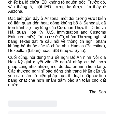
chiếc ba lô chứa IED không rõ nguồn gốc. Trước đó,
vào tháng 5, một IED tương tự được tìm thấy ở
Arizona.
Đặc biệt gần đây ở Arizona, một đối tượng vượt biên
có liên quan đến hoạt động khủng bố ở Senegal, đã
trốn tránh sự truy lùng của Cơ quan Thực thi Di trú và
Hải quan
Hoa Kỳ
(U.S. Immigration and Customs
Enforcement’s). Trên cơ sở đó, nhóm Thượng nghị sĩ
bang Texas
đặt ra câu hỏi về thông tin nghi phạm
khủng bố thuộc các tổ chức như Hamas (Palestine),
Hezbollah (Liban) hoặc ISIS (Iraq và Syria).
Cuối cùng, nội dung thư đề nghị Bộ An ninh Nội địa
Hoa Kỳ giải quyết vấn đề người nhập cư bất hợp
pháp cũng như những mối đe dọa an ninh tiềm tàng.
Các thượng nghị sĩ báo động tình trạng khẩn cấp và
yêu cầu cần có biện pháp thực thi luật nhập cư liên
bang chặt chẽ hơn nhằm đảm bảo an toàn cho đất
nước.
Thai Son