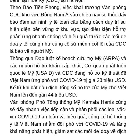
bệnh tật Hoa Kỳ (CDC) tại Hà Nội.
Theo Báo Tiền Phong, việc khai trương Văn phòng
CDC khu vực Đông Nam Á vào chiều nay sẽ thúc đẩy
bảo đảm an ninh y tế toàn cầu bằng cách duy trì sự
hiện diện bền vững ở khu vực, tạo điều kiện hỗ trợ
phản ứng nhanh chóng và hiệu quả trước các mối đe
doạ y tế, cũng như củng cố sứ mệnh cốt lõi của CDC
là bảo vệ người Mỹ.
Thông qua Đạo luật kế hoạch cứu trợ Mỹ (ARPA) và
các nguồn hỗ trợ khẩn cấp khác, Cơ quan phát triển
quốc tế Mỹ (USAID) và CDC đang hỗ trợ kỹ thuật để
Việt Nam ứng phó với COVID-19 trị giá 23 triệu USD.
Kể từ khi bắt đầu dịch, tổng số hỗ trợ của Mỹ cho Việt
Nam lên đến gần 44 triệu USD.
Văn phòng
Phó Tổng thống Mỹ Kamala Harris
cũng
sẽ đẩy nhanh việc tiếp cận và phân phối các loại vắc-
xin COVID-19 an toàn và hiệu quả, củng cố hệ thống
y tế Việt Nam nhằm đối phó với COVID-19 và tăng
khả năng phát hiện, giám sát các mối đe doạ về dịch