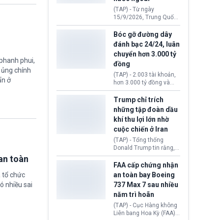
đến ổ dịch Salmonella
(TAP) - Từ ngày
khiến ít nhất 110 người
15/9/2026, Trung Quốc
mắc bệnh tại bang
áp dụng quy định mới về
Minnesota.
quản lý xuất nhập cảnh.
Bóc gỡ đường dây
Một hành vi vi phạm giấy
đánh bạc 24/24, luân
tờ, xuất nhập cảnh trái
chuyển hơn 3.000 tỷ
phép hay liên quan kiểm
 phanh phui,
đồng
soát công nghệ có thể
ự ủng chính
khiến công dân Trung
(TAP) - 2.003 tài khoản,
ẩn ở
Quốc đối mặt lệnh cấm
hơn 3.000 tỷ đồng và
xuất cảnh kéo dài tới 3
một đường dây đánh
năm. Trong khi đó, người
bạc xuyên quốc gia vận
Trump chỉ trích
nước ngoài sử dụng giấy
hành 24/24 giờ vừa bị
những tập đoàn dầu
tờ giả có nguy cơ bị từ
Công an TP. Hải Phòng
khí thu lợi lớn nhờ
chối nhập cảnh hoặc
(Việt Nam) bóc gỡ.
cấm vào Trung Quốc tới
cuộc chiến ở Iran
5 năm.
(TAP) - Tổng thống
Donald Trump tin rằng, 2
tập đoàn dầu khí
an toàn
ExxonMobil và Chevron
FAA cấp chứng nhận
đã thu về lợi nhuận quá
 tổ chức
an toàn bay Boeing
lớn nhờ giá dầu tăng
ó nhiều sai
737 Max 7 sau nhiều
mạnh suốt thời gian Hoa
năm trì hoãn
Kỳ xảy ra xung đột ở
Iran. Trên cơ sở đó, lãnh
(TAP) - Cục Hàng không
đạo Nhà Trắng kêu gọi
Liên bang Hoa Kỳ (FAA)
các doanh nghiệp cần