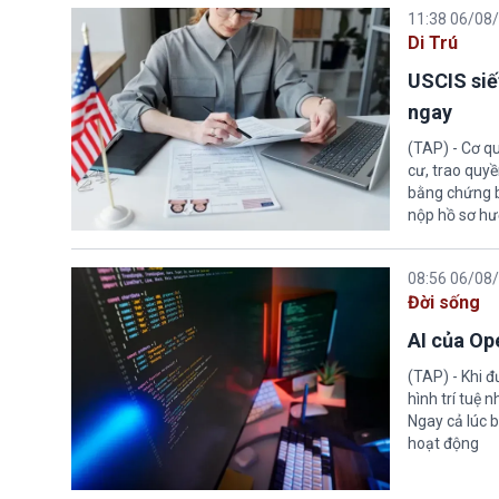
11:38 06/08
Di Trú
USCIS siế
ngay
(TAP) - Cơ qu
cư, trao quy
bằng chứng bắ
nộp hồ sơ hư
08:56 06/08
Đời sống
AI của Op
(TAP) - Khi 
hình trí tuệ 
Ngay cả lúc b
hoạt động