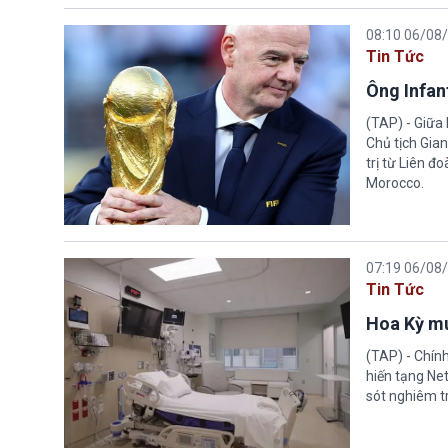
08:10 06/08
Tin Tức
Ông Infant
(TAP) - Giữa 
Chủ tịch Gian
trị từ Liên đ
Morocco.
07:19 06/08
Tin Tức
Hoa Kỳ mu
(TAP) - Chín
hiến tạng Ne
sót nghiêm tr