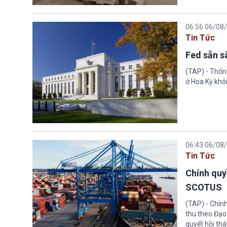
06:56 06/08
Tin Tức
Fed sẵn s
(TAP) - Thống
ở Hoa Kỳ khôn
06:43 06/08
Tin Tức
Chính quy
SCOTUS
(TAP) - Chín
thu theo Đạo
quyết hồi thá