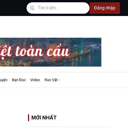
Đăng nhập
uyện
Bạn Đọc
Video
Rao Vặt
MỚI NHẤT