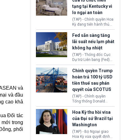
cửa tổ chức hiến
tiếp tục đối mặt cáo
tạng tại Kentucky vì
buộc dùng sức ép tài
lo ngại an toàn
chính để đổi lấy sự ủng
chính trị từ Liên đoàn
(TAP) - Chính quyền Hoa
Bóng đá Jordan. Trước
Kỳ đang tiến hành thủ
áp lực dồn dập, FIFA phải
tục thu hồi chứng nhận
tổ chức cuộc họp khẩn ở
hoạt động của tổ chức
Fed sẵn sàng tăng
Morocco.
hiến tạng Network for
lãi suất nếu lạm phát
Hope (bang Kentucky).
không hạ nhiệt
Nguyên nhân vì đơn vị
này bị cáo buộc có nhiều
(TAP) - Thống đốc Cục
sai sót nghiêm trọng, vi
Dự trữ Liên bang (Fed)
phạm quy định về an
Lisa Cook nói sẽ ủng hộ
toàn y tế.
tăng lãi suất nếu lạm
Chính quyền Trump
phát ở Hoa Kỳ không tiếp
hoàn trả 100 tỷ USD
tục giảm trong thời gian
tiền thuế sau phán
tới.
a ASEAN và
quyết của SCOTUS
mại và đầu
(TAP) - Chính quyền
ng cao khả
Tổng thống Donald
Trump đã hoàn trả
khoảng 100 tỷ USD thuế
Hoa Kỳ thu hồi visa
ua Đối tác
quan từng thu theo Đạo
của Đại sứ Brazil tại
luật Quyền hạn Kinh tế
 mới trong
Washington
Khẩn cấp Quốc tế
Đông, phối
(IEEPA). Động thái này
(TAP) - Bộ Ngoại giao
diễn ra sau phán quyết
Hoa Kỳ vừa quyết định