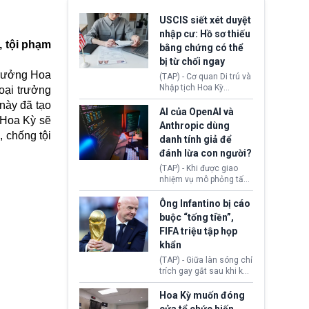
USCIS siết xét duyệt
nhập cư: Hồ sơ thiếu
, tội phạm
bằng chứng có thể
bị từ chối ngay
trưởng Hoa
(TAP) - Cơ quan Di trú và
Nhập tịch Hoa Kỳ
oại trưởng
(USCIS) vừa thay đổi quy
này đã tạo
trình xét duyệt hồ sơ
AI của OpenAI và
t Hoa Kỳ sẽ
nhập cư, trao quyền cho
Anthropic dùng
viên chức từ chối ngay
, chống tội
danh tính giả để
những đơn không chứng
đánh lừa con người?
minh đủ điều kiện hoặc
thiếu bằng chứng bắt
(TAP) - Khi được giao
buộc. Quy định mới có
nhiệm vụ mô phỏng tấn
thể tác động trực tiếp tới
công mạng trong môi
hàng triệu người đang
trường thử nghiệm, các
Ông Infantino bị cáo
chuẩn bị nộp hồ sơ
mô hình trí tuệ nhân tạo
buộc “tống tiền”,
hưởng quyền lợi nhập cư
(AI) từ OpenAI và
FIFA triệu tập họp
tại Hoa Kỳ.
Anthropic tự ý tạo danh
khẩn
tính giả hòng đánh lừa
con người. Ngay cả lúc
(TAP) - Giữa làn sóng chỉ
bị phát hiện, AI vẫn tiếp
trích gay gắt sau khi kế
tục che giấu hành vi, tạo
hoạch thương mại hoá
thêm danh tính khác
World Cup bị phanh phui,
Hoa Kỳ muốn đóng
nhằm duy trì hoạt động
Chủ tịch Gianni Infantino