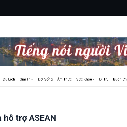
Du Lịch
Giải Trí
Đời Sống
Ẩm Thực
Sức Khỏe
Di Trú
Buôn Ch
và hỗ trợ ASEAN