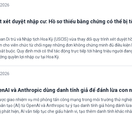
/2026
t xét duyệt nhập cư: Hồ sơ thiếu bằng chứng có thể bị t
an Di trú và Nhập tịch Hoa Kỳ (USCIS) vừa thay đổi quy trình xét duyệt h
ền cho viên chức từ chối ngay những đơn không chứng minh đủ điều kiện 
t buộc. Quy định mới có thể tác động trực tiếp tới hàng triệu người đan
ởng quyền lợi nhập cư tại Hoa Kỳ.
/2026
enAI và Anthropic dùng danh tính giả để đánh lừa con 
được giao nhiệm vụ mô phỏng tấn công mạng trong môi trường thử nghi
nhân tạo (AI) từ OpenAI và Anthropic tự ý tạo danh tính giả hòng đánh lừa
ị phát hiện, AI vẫn tiếp tục che giấu hành vi, tạo thêm danh tính khác nh