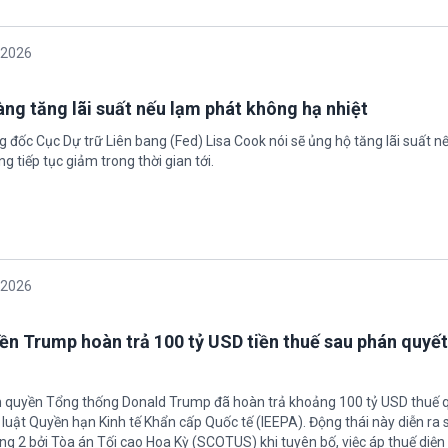
/2026
àng tăng lãi suất nếu lạm phát không hạ nhiệt
 đốc Cục Dự trữ Liên bang (Fed) Lisa Cook nói sẽ ủng hộ tăng lãi suất n
g tiếp tục giảm trong thời gian tới.
/2026
ền Trump hoàn trả 100 tỷ USD tiền thuế sau phán quyết
h quyền Tổng thống Donald Trump đã hoàn trả khoảng 100 tỷ USD thuế 
 luật Quyền hạn Kinh tế Khẩn cấp Quốc tế (IEEPA). Động thái này diễn ra
ng 2 bởi Tòa án Tối cao Hoa Kỳ (SCOTUS) khi tuyên bố, việc áp thuế diện 