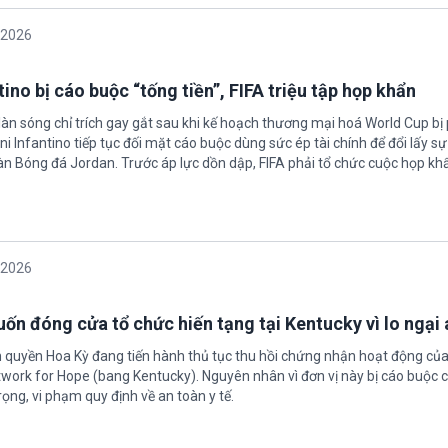
/2026
ino bị cáo buộc “tống tiền”, FIFA triệu tập họp khẩn
làn sóng chỉ trích gay gắt sau khi kế hoạch thương mại hoá World Cup bị
ni Infantino tiếp tục đối mặt cáo buộc dùng sức ép tài chính để đổi lấy s
oàn Bóng đá Jordan. Trước áp lực dồn dập, FIFA phải tổ chức cuộc họp kh
/2026
ốn đóng cửa tổ chức hiến tạng tại Kentucky vì lo ngại 
h quyền Hoa Kỳ đang tiến hành thủ tục thu hồi chứng nhận hoạt động của
twork for Hope (bang Kentucky). Nguyên nhân vì đơn vị này bị cáo buộc c
ọng, vi phạm quy định về an toàn y tế.