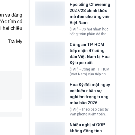
thi Thỏa thuận Rút khỏi
Iran nhằm mở lại eo biển
Học bổng Chevening
Liên minh châu Âu
Hormuz, mở đường cho
2027/28 chính thức
(Withdrawal
việc khôi phục hoạt
oàn và đáng
mở đơn cho ứng viên
Agreement).
động hàng hải. Những
Ước tính có
Việt Nam
tín hiệu ngoại giao tích
 hai chiều
cực này lập tức tác động
(TAP) - Cơ hội nhận học
đến thị trường năng
bổng toàn phần để theo
lượng, kéo giá dầu thế
học chương trình thạc sĩ
Tra My
giới lùi sâu xuống dưới
tại Vương quốc Anh đã
Công an TP. HCM
mức 80 USD/thùng.
chính thức quay trở lại.
tiếp nhận 47 công
Học bổng Chevening
dân Việt Nam bị Hoa
2027/28 của Chính phủ
Kỳ trục xuất
Anh vừa mở cổng ứng
tuyển dành riêng ứng
(TAP) - Công an TP. HCM
viên Việt Nam, hỗ trợ
(Việt Nam) vừa tiếp nhận
toàn bộ chi phí học tập
47 công dân Việt Nam bị
cùng nhiều quyền lợi
Hoa Kỳ trục xuất về
Hoa Kỳ đối mặt nguy
trong suốt một năm
nước. Đây là đợt có số
cơ thiếu nhân sự
học.
lượng lớn nhất từ đầu
nghiêm trọng trong
năm 2026 đến nay, phản
mùa bão 2026
ánh xu hướng gia tăng
các trường hợp trục
(TAP) - Theo báo cáo từ
xuất.
Văn phòng Kiểm toán
Chính phủ (GAO), Cơ
quan Quản lý Khẩn cấp
Nhiều nghị sĩ GOP
Liên bang (FEMA) thuộc
không đồng tình
Bộ An ninh Nội địa Hoa