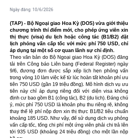
Ngày đăng:
10/6/2026
(TAP) - Bộ Ngoại giao Hoa Kỳ (DOS) vừa giới thiệu
chương trình thí điểm mới, cho phép ứng viên xin
thị thực (visa) du lịch hoặc công tác (B1/B2) đặt
lịch phỏng vấn cấp tốc với mức phí 750 USD, chỉ
áp dụng tại một số cơ quan lãnh sự chỉ định.
Theo văn bản do Bộ Ngoại giao Hoa Kỳ (DOS) đăng
tải trên Công báo Liên bang (Federal Register) ngày
9/6, đương đơn được sắp xếp lịch hẹn phỏng vấn
trong vòng 10 làm việc kể từ lúc hoàn tất khoản phí ưu
tiên 750 USD (gần 19 triệu đồng). Mô hình dịch vụ ưu
tiên này chỉ áp dụng riêng đối với diện
visa
không
định cư bao gồm B1 (công tác), B2 (du lịch). Đáng chú
ý, mức phí 750 USD là khoản phụ thu riêng rẽ, không
thay thế lệ phí nộp đơn xin thị thực B1/B2 tiêu chuẩn
khoảng 185 USD. Như vậy, để sử dụng dịch vụ phỏng
vấn cấp tốc, tổng chi phí một ứng viên phải chi trả lên
tới 935 USD (khoảng 24 triệu đồng) cho một lần nộp