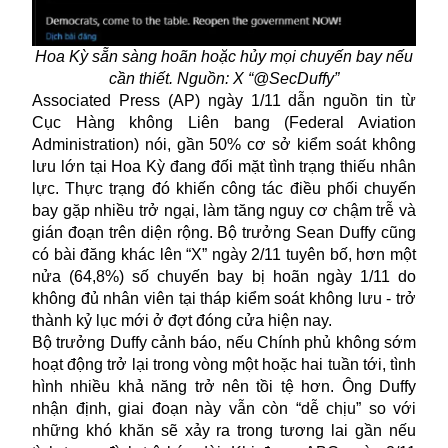
Hoa Kỳ sẵn sàng hoãn hoặc hủy mọi chuyến bay nếu
cần thiết. Nguồn: X “@SecDuffy”
Associated Press (AP) ngày 1/11 dẫn nguồn tin từ
Cục Hàng không Liên bang (Federal Aviation
Administration) nói, gần 50% cơ sở kiểm soát không
lưu lớn tại Hoa Kỳ đang đối mặt tình trạng thiếu nhân
lực. Thực trạng đó khiến công tác điều phối
chuyến
bay
gặp nhiều trở ngại, làm tăng nguy cơ chậm trễ và
gián đoạn trên diện rộng. Bộ trưởng Sean Duffy cũng
có bài đăng khác lên “X” ngày 2/11 tuyên bố, hơn một
nửa (64,8%) số chuyến bay bị hoãn ngày 1/11 do
không đủ nhân viên tại tháp kiểm soát không lưu - trở
thành kỷ lục mới ở đợt đóng cửa hiện nay.
Bộ trưởng Duffy cảnh báo, nếu Chính phủ không sớm
hoạt động trở lại trong vòng một hoặc hai tuần tới, tình
hình nhiều khả năng trở nên tồi tệ hơn. Ông Duffy
nhận định, giai đoạn này vẫn còn “dễ chịu” so với
những khó khăn sẽ xảy ra trong tương lai gần nếu