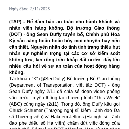
Ngày đăng:
3/11/2025
(TAP) - Để đảm bảo an toàn cho hành khách và
nhân viên hàng không, Bộ trưởng Giao thông
(DOT) - ông Sean Duffy tuyên bố, Chính phủ Hoa
Kỳ sẵn sàng hoãn hoặc hủy mọi chuyến bay nếu
cần thiết. Nguyên nhân do tình tình trạng thiếu hụt
nhân sự nghiêm trọng tại các cơ sở kiểm soát
không lưu, lan rộng trên khắp đất nước, dấy lên
nhiều câu hỏi về sự an toàn của hoạt động hàng
không.
Tài khoản “X” (@SecDuffy) Bộ trưởng Bộ Giao thông
(Department of Transportation, viết tắt: DOT) - ông
Sean Duffy ngày 2/11 đã chia sẻ đoạn video phỏng
vấn trước truyền thông tại chương trình “This Week”
(ABC) cùng ngày (2/11). Trong đó, ông Duffy kêu gọi
Chuck Schumer (Thượng nghị sĩ, kiêm Lãnh đạo Đa
số Thượng viện) và Hakeem Jeffries (Hạ nghị sĩ, Lãnh
đạo phe thiểu số Hạ viện) chấm dứt việc đóng cửa