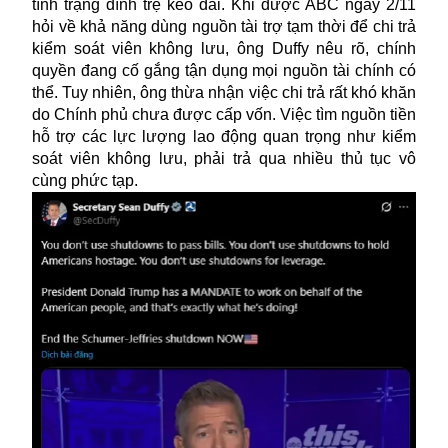
tình trạng đình trệ kéo dài. Khi được ABC ngày 2/11
hỏi về khả năng dùng nguồn tài trợ tạm thời để chi trả
kiểm soát viên không lưu, ông Duffy nêu rõ, chính
quyền đang cố gắng tận dụng mọi nguồn tài chính có
thể. Tuy nhiên, ông thừa nhận việc chi trả rất khó khăn
do Chính phủ chưa được cấp vốn. Việc tìm nguồn tiền
hỗ trợ các lực lượng lao động quan trọng như kiểm
soát viên không lưu, phải trả qua nhiều thủ tục vô
cùng phức tạp.