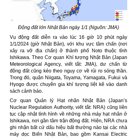
Động đất lớn Nhật Bản ngày 1/1 (Nguồn: JMA)
Vụ động đất diễn ra vào lúc 16 giờ 10 phút ngày
1/1/2024 (giờ Nhật Bản), với khu vực tâm chấn (nơi
xảy ra vỡ địa chấn) ở thành phố Noto thuộc tỉnh
Ishikawa. Theo Cơ quan Khí tượng
Nhật Bản
(Japan
Meteorological Agency, viết tắt: JMA), dư chấn từ
động đất cũng kéo theo nguy cơ về rủi ro sóng thần.
Trong đó, quận Niigata, Toyama, Yamagata, Fukui và
Hyogo được chuyên gia khí tượng liệt kê vào danh
sách cảnh báo.
Cơ quan Quản lý Hạt nhân Nhật Bản (Japan’s
Nuclear Regulation Authority, viết tắt: NRA) cũng liên
tục cập nhật tình hình về những nhà máy hạt nhân ở
Ishikawa, nơi gần tâm trận
động đất
. Hiện, NRA chưa
ghi nhận bất cứ dấu hiệu bất thường nào tại các nhà
máy dọc Biển Nhật Bản, bao gồm Kansai Electric