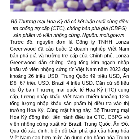
Bộ Thương mại Hoa Kỳ đã có kết luận cuối cùng điều
tra chống trợ cấp (CTC), chống bán phá giá (CBPG)
sản phẩm vỏ viên nhộng cứng. Nguồn: moit.gov.vn
Trước đó, nguyên đơn là Công ty TNHH Lonza
Greenwood đã cáo buộc 2 doanh nghiệp Việt Nam
bán phá giá và hưởng trợ cấp của Chính phủ. Lonza
Greenwood dẫn chứng rằng tổng kim ngạch nhập
khẩu vỏ viên nhộng cứng từ Việt Nam năm 2023 đạt
khoảng 26 triệu USD, Trung Quốc 49 triệu USD, Ấn
Độ 67 triệu USD, Brazil 4 triệu USD. Căn cứ số liệu
do Ủy ban Thương mại quốc tế Hoa Kỳ (ITC) cung
cấp, lượng nhập khẩu Việt Nam chiếm khoảng 12%
tổng lượng nhập khẩu sản phẩm bị điều tra vào thị
trường Hoa Kỳ. Cùng mặt hàng này, Bộ Thương mại
Hoa Kỳ đồng thời tiến hành điều tra CTC, CBPG vỏ
viên nhộng cứng xuất xứ Brazil, Trung Quốc, Ấn Độ.
Qua đó xác định, biên độ bán phá giá của hàng hóa
Việt Nam cao hơn mức áp dụng cho hàng hóa Trung