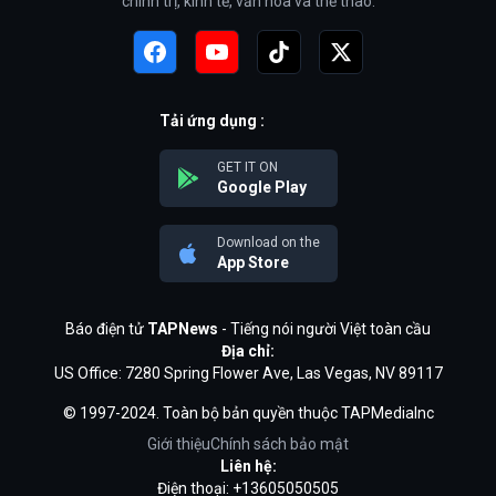
chính trị, kinh tế, văn hóa và thể thao.
Tải ứng dụng :
GET IT ON
Google Play
Download on the
App Store
Báo điện tử
TAPNews
- Tiếng nói người Việt toàn cầu
Địa chỉ:
US Office: 7280 Spring Flower Ave, Las Vegas, NV 89117
© 1997-2024. Toàn bộ bản quyền thuộc TAPMediaInc
Giới thiệu
Chính sách bảo mật
Liên hệ:
Điện thoại: +13605050505