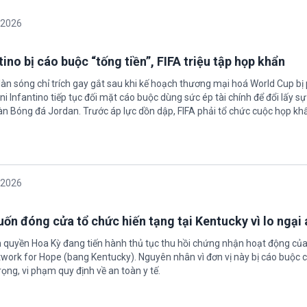
/2026
ino bị cáo buộc “tống tiền”, FIFA triệu tập họp khẩn
làn sóng chỉ trích gay gắt sau khi kế hoạch thương mại hoá World Cup bị
ni Infantino tiếp tục đối mặt cáo buộc dùng sức ép tài chính để đổi lấy s
oàn Bóng đá Jordan. Trước áp lực dồn dập, FIFA phải tổ chức cuộc họp kh
/2026
ốn đóng cửa tổ chức hiến tạng tại Kentucky vì lo ngại 
h quyền Hoa Kỳ đang tiến hành thủ tục thu hồi chứng nhận hoạt động của
twork for Hope (bang Kentucky). Nguyên nhân vì đơn vị này bị cáo buộc c
ọng, vi phạm quy định về an toàn y tế.