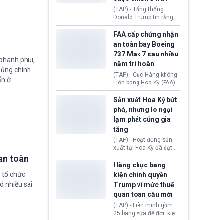
5 năm.
(TAP) - Tổng thống
Donald Trump tin rằng, 2
tập đoàn dầu khí
ExxonMobil và Chevron
FAA cấp chứng nhận
đã thu về lợi nhuận quá
an toàn bay Boeing
lớn nhờ giá dầu tăng
737 Max 7 sau nhiều
mạnh suốt thời gian Hoa
 phanh phui,
năm trì hoãn
Kỳ xảy ra xung đột ở
ự ủng chính
Iran. Trên cơ sở đó, lãnh
(TAP) - Cục Hàng không
ẩn ở
đạo Nhà Trắng kêu gọi
Liên bang Hoa Kỳ (FAA)
các doanh nghiệp cần
vừa chính thức cấp
giảm giá bán cho người
chứng nhận an toàn bay
Sản xuất Hoa Kỳ bứt
tiêu dùng.
cho Boeing 737 Max 7,
phá, nhưng lo ngại
mẫu máy bay nhỏ nhất
lạm phát cũng gia
trong dòng 737 Max
tăng
thuộc Boeing
Commercial Airplanes
(TAP) - Hoạt động sản
(Boeing). Động thái này
xuất tại Hoa Kỳ đã đạt
chính thức khép lại gần
tốc độ nhanh nhất trong
an toàn
một thập kỷ trì hoãn chờ
hơn 4 năm qua, cho
Hàng chục bang
các cuộc đánh giá
thấy nền kinh tế đang
 tổ chức
kiện chính quyền
nghiêm ngặt.
phục hồi tích cực, bất
ó nhiều sai
Trump vì mức thuế
chấp tác động từ thuế
quan toàn cầu mới
quan. Tuy nhiên, không
ít doanh nghiệp vẫn cảm
(TAP) - Liên minh gồm
thấy áp lực lạm phát, bất
25 bang vừa đệ đơn kiện
ổn địa chính trị hiện còn