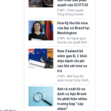
tiền thuế sau phán
tới.
quyết của SCOTUS
(TAP) - Chính quyền
Tổng thống Donald
Trump đã hoàn trả
khoảng 100 tỷ USD thuế
Hoa Kỳ thu hồi visa
quan từng thu theo Đạo
của Đại sứ Brazil tại
luật Quyền hạn Kinh tế
Washington
Khẩn cấp Quốc tế
(IEEPA). Động thái này
(TAP) - Bộ Ngoại giao
diễn ra sau phán quyết
Hoa Kỳ vừa quyết định
hồi tháng 2 bởi Tòa án
thu hồi thị thực (visa)
Tối cao Hoa Kỳ
của bà Maria Luiza
New Zealand bỏ
(SCOTUS) khi tuyên bố,
Ribeiro Viotti - Đại sứ
viêm gan B, C khỏi
việc áp thuế diện rộng là
Brazil tại Washington.
diện bệnh chi phí
hoàn toàn bất hợp pháp.
Động thái trên diễn ra
cao khi xét visa cư
trong bối cảnh tranh
chấp ngoại giao giữa
trú
chính quyền Tổng thống
(TAP) - Một thay đổi
Donald Trump và chính
quan trọng trong chính
phủ cánh tả Tổng thống
sách nhập cư của New
Brazil Luiz Inácio Lula
Zealand đang mở ra
Anh rà soát hồ sơ
da Silva đang leo thang
thêm cơ hội cho nhiều
định cư hậu Brexit
gay gắt.
người muốn định cư. Từ
do phát hiện nhiều
nay, người mắc viêm
trường hợp “cấp
gan B hoặc viêm gan C
sẽ không còn bị mặc
nhầm”