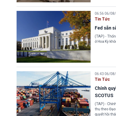
06:56 06/08
Tin Tức
Fed sẵn s
(TAP) - Thống
ở Hoa Kỳ khôn
06:43 06/08
Tin Tức
Chính quy
SCOTUS
(TAP) - Chín
thu theo Đạo
quyết hồi thá