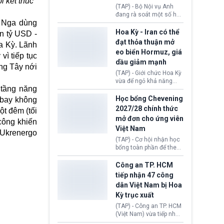
i kết thúc
định không đáp ứng tiêu
(TAP) - Bộ Nội vụ Anh
chuẩn sức khỏe chỉ vì
đang rà soát một số hồ
chi phí điều trị khi nộp hồ
, Nga dùng
sơ thuộc Chương trình
sơ xin visa cư trú.
Định cư EU (EU
Hoa Kỳ - Iran có thể
ìn tỷ USD -
Settlement Scheme -
đạt thỏa thuận mở
a Kỳ. Lãnh
EUSS) sau khi xác định
eo biển Hormuz, giá
có trường hợp được cấp
vì tiếp tục
dầu giảm mạnh
quy chế cư trú hậu
ơng Tây nới
Brexit “do nhầm lẫn”.
(TAP) - Giới chức Hoa Kỳ
Động thái này làm dấy
vừa để ngỏ khả năng
lên lo ngại về việc thực
 tầng năng
sớm đạt thỏa thuận với
thi Thỏa thuận Rút khỏi
Iran nhằm mở lại eo biển
Học bổng Chevening
 bay không
Liên minh châu Âu
Hormuz, mở đường cho
2027/28 chính thức
ột đêm (tối
(Withdrawal
việc khôi phục hoạt
mở đơn cho ứng viên
Agreement).
công khiến
động hàng hải. Những
Việt Nam
tín hiệu ngoại giao tích
 Ukrenergo
cực này lập tức tác động
(TAP) - Cơ hội nhận học
đến thị trường năng
bổng toàn phần để theo
lượng, kéo giá dầu thế
học chương trình thạc sĩ
giới lùi sâu xuống dưới
tại Vương quốc Anh đã
Công an TP. HCM
mức 80 USD/thùng.
chính thức quay trở lại.
tiếp nhận 47 công
Học bổng Chevening
dân Việt Nam bị Hoa
2027/28 của Chính phủ
Kỳ trục xuất
Anh vừa mở cổng ứng
tuyển dành riêng ứng
(TAP) - Công an TP. HCM
viên Việt Nam, hỗ trợ
(Việt Nam) vừa tiếp nhận
toàn bộ chi phí học tập
47 công dân Việt Nam bị