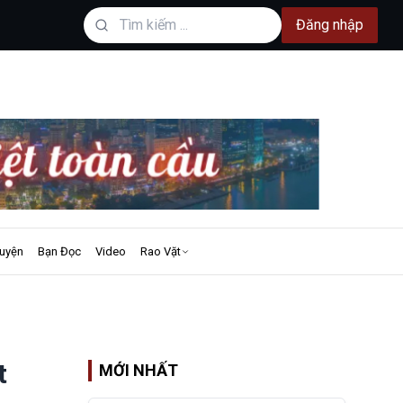
Đăng nhập
uyện
Bạn Đọc
Video
Rao Vặt
t
MỚI NHẤT