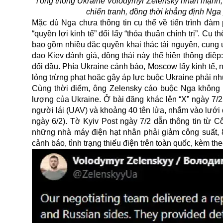
Tổng thống Ukraine Volodymyr Zelensky nhấn mạnh, ca
chiến tranh, đồng thời khẳng định Ng
Mặc dù Nga chưa thông tin cụ thể về tiến trình
đàm 
“quyền lợi kinh tế” đổi lấy “thỏa thuận chính trị”. C
bao gồm nhiều đặc quyền khai thác tài nguyên, cung
đạo Kiev đánh giá, động thái này thể hiện thông điệp
đối đầu. Phía Ukraine cảnh báo, Moscow lấy kinh tế, 
lỏng trừng phạt hoặc gây áp lực buộc Ukraine phải nh
Cùng thời điểm, ông Zelensky cáo buộc Nga không t
lượng của Ukraine. Ở bài đăng khác lên “X” ngày 7/
người lái (UAV) và khoảng 40 tên lửa, nhắm vào lưới 
ngày 6/2). Tờ Kyiv Post ngày 7/2 dẫn thông tin từ C
những nhà máy điện hạt nhân phải giảm công suất, 
cảnh báo, tình trạng thiếu điện trên toàn quốc, kèm the