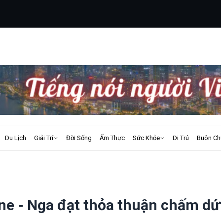
Du Lịch
Giải Trí
Đời Sống
Ẩm Thực
Sức Khỏe
Di Trú
Buôn Ch
ine - Nga đạt thỏa thuận chấm dứ