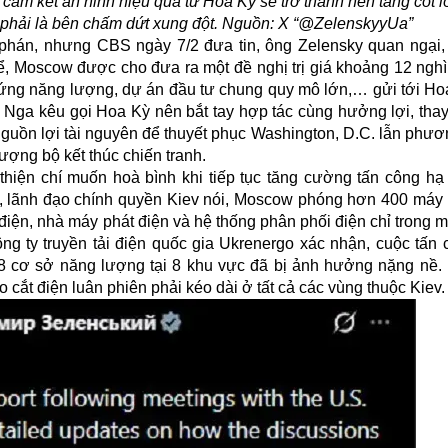
m kết an ninh hiệu quả từ Hoa Kỳ sẽ trở thành nền tảng cốt lõ
a phải là bên chấm dứt xung đột. Nguồn: X “@ZelenskyyUa”
phán
, nhưng CBS ngày 7/2 đưa tin, ông Zelensky quan ngại
ụ thể, Moscow được cho đưa ra một đề nghị trị giá khoảng 12 ngh
 ứng năng lượng, dự án đầu tư chung quy mô lớn,… gửi tới Ho
: Nga kêu gọi Hoa Kỳ nên bắt tay hợp tác cùng hưởng lợi, thay 
nguồn lợi tài nguyên để thuyết phục Washington, D.C. lẫn phư
ượng bộ kết thúc chiến tranh.
hiện chí muốn hoà bình khi tiếp tục tăng cường tấn công hạ
2, lãnh đạo chính quyền Kiev nói, Moscow phóng hơn 400 máy
điện, nhà máy phát điện và hệ thống phân phối điện chỉ trong m
ông ty truyền tải điện quốc gia Ukrenergo xác nhận, cuộc tấn 
8 cơ sở năng lượng tại 8 khu vực đã bị ảnh hưởng nặng nề.
o cắt điện luân phiên phải kéo dài ở tất cả các vùng thuộc Kiev.