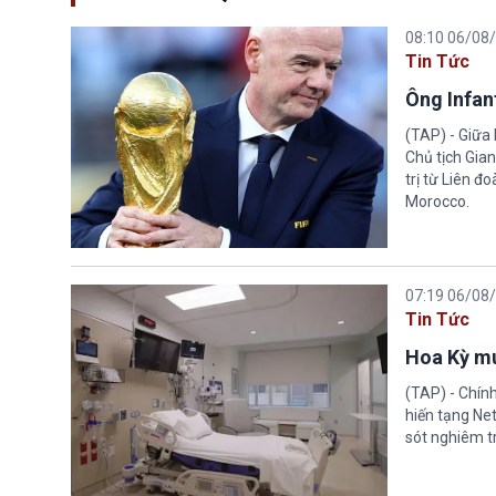
08:10 06/08
Tin Tức
Ông Infant
(TAP) - Giữa 
Chủ tịch Gian
trị từ Liên đ
Morocco.
07:19 06/08
Tin Tức
Hoa Kỳ mu
(TAP) - Chín
hiến tạng Ne
sót nghiêm tr