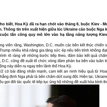
ho biết, Hoa Kỳ đã ra hạn chót vào tháng 6, buộc Kiev - 
. Thông tin trên xuất hiện giữa lúc Ukraine cáo buộc Nga
u cuộc tấn công quy mô lớn vào hạ tầng năng lượng Kiev
ng viên rằng, Washington, D.C. muốn các bên kết thúc chiến 
Trump nhiều khả năng gia tăng sức ép nếu tiến trình không đạt
trình rõ ràng về những bước tiếp theo, đảm bảo kết quả chấ
n, D.C. cũng đề xuất tổ chức vòng đàm phán ba bên vào tuần tớ
động này diễn ra ngay trên lãnh thổ Hoa Kỳ.
/2 có bài đăng nhấn mạnh, cam kết an ninh hiệu quả từ Hoa
 khẳng định Nga phải là bên chấm dứt xung đột. Hiện tại, Ukrain
êu gọi đối tác quốc tế tiếp tục ủng hộ những đề xuất hòa bình th