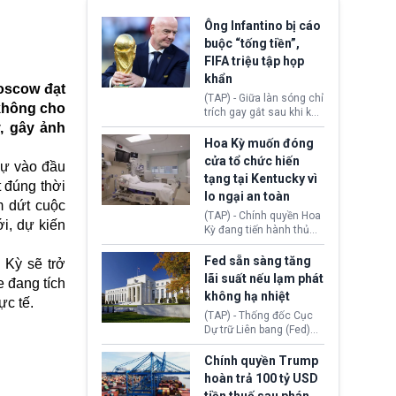
Ông Infantino bị cáo
buộc “tống tiền”,
FIFA triệu tập họp
khẩn
Moscow đạt
(TAP) - Giữa làn sóng chỉ
 không cho
trích gay gắt sau khi kế
, gây ảnh
hoạch thương mại hoá
World Cup bị phanh phui,
Hoa Kỳ muốn đóng
Chủ tịch Gianni Infantino
cửa tổ chức hiến
sự vào đầu
tiếp tục đối mặt cáo
tạng tại Kentucky vì
buộc dùng sức ép tài
 đúng thời
lo ngại an toàn
chính để đổi lấy sự ủng
m dứt cuộc
chính trị từ Liên đoàn
(TAP) - Chính quyền Hoa
i, dự kiến
Bóng đá Jordan. Trước
Kỳ đang tiến hành thủ
áp lực dồn dập, FIFA phải
tục thu hồi chứng nhận
tổ chức cuộc họp khẩn ở
hoạt động của tổ chức
Fed sẵn sàng tăng
 Kỳ sẽ trở
Morocco.
hiến tạng Network for
lãi suất nếu lạm phát
e đang tích
Hope (bang Kentucky).
không hạ nhiệt
Nguyên nhân vì đơn vị
ực tế.
này bị cáo buộc có nhiều
(TAP) - Thống đốc Cục
sai sót nghiêm trọng, vi
Dự trữ Liên bang (Fed)
phạm quy định về an
Lisa Cook nói sẽ ủng hộ
toàn y tế.
tăng lãi suất nếu lạm
Chính quyền Trump
phát ở Hoa Kỳ không tiếp
hoàn trả 100 tỷ USD
tục giảm trong thời gian