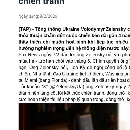
chiến tranh
Ngày đăng:
8/2/2026
(TAP) - Tổng thống Ukraine Volodymyr Zelensky c
thỏa thuận chấm dứt cuộc chiến kéo dài gần 4 năm
thấy thiện chí muốn hoà bình khi tiếp tục nhiề
hưởng nghiêm trọng đến hệ thống điện nước này.
Fox News ngày 7/2 dẫn lời ông Zelensky nói với phó
mùa hè - tức hạn chót vào tháng 6. Chính quyền ông 
hạn. Ông Zelensky nói, Hoa Kỳ đề nghị công bố lộ 
chiến. Nhà lãnh đạo Ukraine tiết lộ thêm, Washingto
tại Miami (bang Florida) - đánh dấu lần đầu tiên hoạt 
Tài khoản “X” (@ZelenskyyUa) ông Zelensky ngày 7
thành nền tảng cốt lõi kết thúc chiến tranh, đồng thời
cực hoàn thiện tài liệu pháp lý quan trọng, đồng thời k