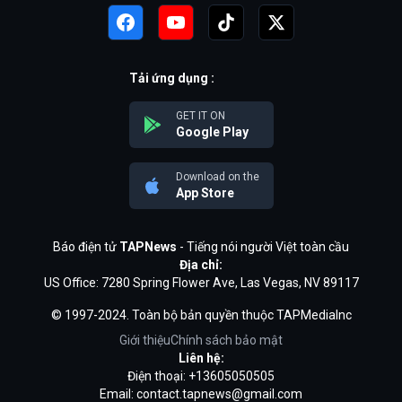
Tải ứng dụng :
GET IT ON
Google Play
Download on the
App Store
Báo điện tử
TAPNews
- Tiếng nói người Việt toàn cầu
Địa chỉ:
US Office: 7280 Spring Flower Ave, Las Vegas, NV 89117
© 1997-2024. Toàn bộ bản quyền thuộc TAPMediaInc
Giới thiệu
Chính sách bảo mật
Liên hệ:
Điện thoại: +13605050505
Email:
contact.tapnews@gmail.com