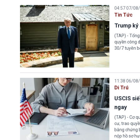
04:57 07/08
Tin Tức
Trump ký 
(TAP) - Tổng
quyền công d
30/7 tuyên b
11:38 06/08
Di Trú
USCIS siế
ngay
(TAP) - Cơ qu
cư, trao quy
bằng chứng bắ
nộp hồ sơ hư