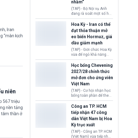
sẽ không còn bị mặc
nhầm”
định không đáp ứng tiêu
(TAP) - Bộ Nội vụ Anh
chuẩn sức khỏe chỉ vì
đang rà soát một số hồ
chi phí điều trị khi nộp hồ
sơ thuộc Chương trình
sơ xin visa cư trú.
Định cư EU (EU
Hoa Kỳ - Iran có thể
Settlement Scheme -
nh, Iran
đạt thỏa thuận mở
EUSS) sau khi xác định
ng “màn kịch
eo biển Hormuz, giá
có trường hợp được cấp
dầu giảm mạnh
quy chế cư trú hậu
Brexit “do nhầm lẫn”.
(TAP) - Giới chức Hoa Kỳ
Động thái này làm dấy
vừa để ngỏ khả năng
lên lo ngại về việc thực
sớm đạt thỏa thuận với
thi Thỏa thuận Rút khỏi
Iran nhằm mở lại eo biển
Học bổng Chevening
Liên minh châu Âu
Hormuz, mở đường cho
2027/28 chính thức
(Withdrawal
việc khôi phục hoạt
mở đơn cho ứng viên
Agreement).
động hàng hải. Những
Việt Nam
tín hiệu ngoại giao tích
cực này lập tức tác động
ếu niên
(TAP) - Cơ hội nhận học
đến thị trường năng
bổng toàn phần để theo
lượng, kéo giá dầu thế
học chương trình thạc sĩ
 567 triệu
giới lùi sâu xuống dưới
tại Vương quốc Anh đã
Công an TP. HCM
ững nền tảng
mức 80 USD/thùng.
chính thức quay trở lại.
tiếp nhận 47 công
 tâm thần ở
Học bổng Chevening
dân Việt Nam bị Hoa
2027/28 của Chính phủ
Kỳ trục xuất
Anh vừa mở cổng ứng
tuyển dành riêng ứng
(TAP) - Công an TP. HCM
viên Việt Nam, hỗ trợ
(Việt Nam) vừa tiếp nhận