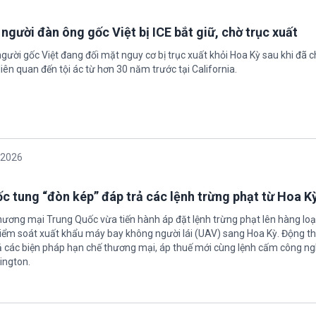
 người đàn ông gốc Việt bị ICE bắt giữ, chờ trục xuất
gười gốc Việt đang đối mặt nguy cơ bị trục xuất khỏi Hoa Kỳ sau khi đã 
iên quan đến tội ác từ hơn 30 năm trước tại California.
/2026
c tung “đòn kép” đáp trả các lệnh trừng phạt từ Hoa K
hương mại Trung Quốc vừa tiến hành áp đặt lệnh trừng phạt lên hàng loạ
 kiểm soát xuất khẩu máy bay không người lái (UAV) sang Hoa Kỳ. Động th
 các biện pháp hạn chế thương mại, áp thuế mới cùng lệnh cấm công n
ington.