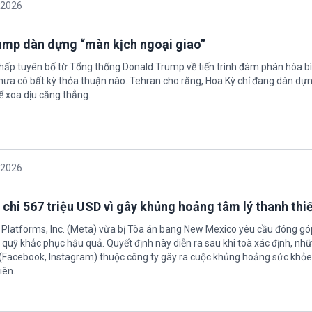
/2026
rump dàn dựng “màn kịch ngoại giao”
chấp tuyên bố từ Tổng thống Donald Trump về tiến trình đàm phán hòa bì
hưa có bất kỳ thỏa thuận nào. Tehran cho rằng, Hoa Kỳ chỉ đang dàn dự
ể xoa dịu căng thẳng.
/2026
 chi 567 triệu USD vì gây khủng hoảng tâm lý thanh thi
 Platforms, Inc. (Meta) vừa bị Tòa án bang New Mexico yêu cầu đóng góp
quỹ khắc phục hậu quả. Quyết định này diễn ra sau khi toà xác định, nh
(Facebook, Instagram) thuộc công ty gây ra cuộc khủng hoảng sức khỏe
iên.