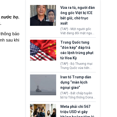
Vừa ra tù, người đàn
ông gốc Việt bị ICE
ổ nước họ.
bắt giữ, chờ trục
.
xuất
(TAP) - Một người gốc
Việt đang đối mặt nguy
 thông báo
cơ bị trục xuất khỏi Hoa
nh sau khi
Kỳ sau khi đã chấp hành
Trung Quốc tung
xong bản án liên quan
“đòn kép” đáp trả
đến tội ác từ hơn 30
các lệnh trừng phạt
năm trước tại California.
từ Hoa Kỳ
(TAP) - Bộ Thương mại
Trung Quốc vừa tiến
hành áp đặt lệnh trừng
phạt lên hàng loạt thực
Iran tố Trump dàn
thể và siết chặt kiểm
dựng “màn kịch
soát xuất khẩu máy bay
ngoại giao”
không người lái (UAV)
sang Hoa Kỳ. Động thái
(TAP) - Bất chấp tuyên
này nhằm đáp trả các
bố từ Tổng thống Donald
biện pháp hạn chế
Trump về tiến trình đàm
thương mại, áp thuế mới
phán hòa bình, Iran
Meta phải chi 567
cùng lệnh cấm công
khẳng định chưa có bất
triệu USD vì gây
nghệ gần đây từ phía
kỳ thỏa thuận nào.