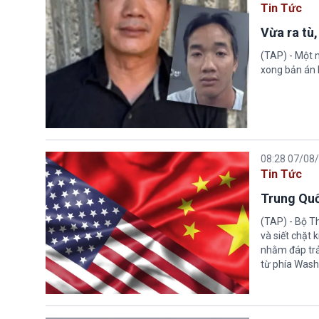
Tin Tức
Vừa ra tù,
(TAP) - Một n
xong bản án l
08:28 07/08
Tin Tức
Trung Quố
(TAP) - Bộ T
và siết chặt
nhằm đáp trả
từ phía Wash