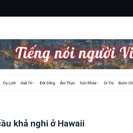
Du Lịch
Giải Trí
Đời Sống
Ẩm Thực
Sức Khỏe
Di Trú
Buôn Ch
cầu khả nghi ở Hawaii