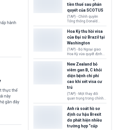
tục giảm trong thời gian
tiền thuế sau phán
tới.
quyết của SCOTUS
(TAP) - Chính quyền
Tổng thống Donald
chấp hành
Trump đã hoàn trả
khoảng 100 tỷ USD thuế
Hoa Kỳ thu hồi visa
quan từng thu theo Đạo
của Đại sứ Brazil tại
luật Quyền hạn Kinh tế
Washington
Khẩn cấp Quốc tế
(IEEPA). Động thái này
(TAP) - Bộ Ngoại giao
diễn ra sau phán quyết
Hoa Kỳ vừa quyết định
hồi tháng 2 bởi Tòa án
thu hồi thị thực (visa)
Tối cao Hoa Kỳ
của bà Maria Luiza
New Zealand bỏ
(SCOTUS) khi tuyên bố,
Ribeiro Viotti - Đại sứ
viêm gan B, C khỏi
việc áp thuế diện rộng là
Brazil tại Washington.
diện bệnh chi phí
hoàn toàn bất hợp pháp.
Động thái trên diễn ra
ỳ
cao khi xét visa cư
trong bối cảnh tranh
chấp ngoại giao giữa
trú
t thực thể
chính quyền Tổng thống
(TAP) - Một thay đổi
ái này
Donald Trump và chính
quan trọng trong chính
phủ cánh tả Tổng thống
ghệ gần đây
sách nhập cư của New
Brazil Luiz Inácio Lula
Zealand đang mở ra
Anh rà soát hồ sơ
da Silva đang leo thang
thêm cơ hội cho nhiều
định cư hậu Brexit
gay gắt.
người muốn định cư. Từ
do phát hiện nhiều
nay, người mắc viêm
trường hợp “cấp
gan B hoặc viêm gan C