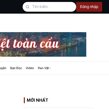
Đăng nhập
uyện
Bạn Đọc
Video
Rao Vặt
MỚI NHẤT