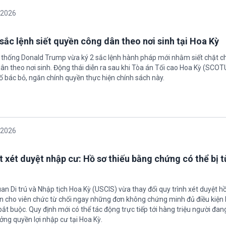
/2026
sắc lệnh siết quyền công dân theo nơi sinh tại Hoa Kỳ
 thống Donald Trump vừa ký 2 sắc lệnh hành pháp mới nhằm siết chặt c
ân theo nơi sinh. Động thái diễn ra sau khi Tòa án Tối cao Hoa Kỳ (SCO
ố bác bỏ, ngăn chính quyền thực hiện chính sách này.
/2026
t xét duyệt nhập cư: Hồ sơ thiếu bằng chứng có thể bị t
an Di trú và Nhập tịch Hoa Kỳ (USCIS) vừa thay đổi quy trình xét duyệt h
ền cho viên chức từ chối ngay những đơn không chứng minh đủ điều kiện 
t buộc. Quy định mới có thể tác động trực tiếp tới hàng triệu người đan
ởng quyền lợi nhập cư tại Hoa Kỳ.