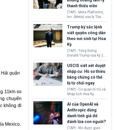
khủng hoảng tâm lý
Washington.
Tehran cho rằng, Hoa Kỳ
thanh thiếu niên
chỉ đang dàn dựng “màn
kịch ngoại giao” để xoa
(TAP) - Meta Platforms,
dịu căng thẳng.
Inc. (Meta) vừa bị Tòa án
bang New Mexico yêu
cầu đóng góp 567 triệu
Trump ký sắc lệnh
USD vào một quỹ khắc
siết quyền công dân
phục hậu quả. Quyết
theo nơi sinh tại Hoa
định này diễn ra sau khi
Kỳ
toà xác định, những nền
tảng mạng xã hội
(TAP) - Tổng thống
(Facebook, Instagram)
Donald Trump vừa ký 2
thuộc công ty gây ra
sắc lệnh hành pháp mới
cuộc khủng hoảng sức
nhằm siết chặt chính
USCIS siết xét duyệt
khỏe tâm thần ở thanh
sách quyền công dân
nhập cư: Hồ sơ thiếu
: Hải quân
thiếu niên.
theo nơi sinh. Động thái
bằng chứng có thể
diễn ra sau khi Tòa án
bị từ chối ngay
Tối cao Hoa Kỳ
(SCOTUS) hôm 30/7
(TAP) - Cơ quan Di trú và
ảng 11km so
tuyên bố bác bỏ, ngăn
Nhập tịch Hoa Kỳ
chính quyền thực hiện
ăng chuyển
(USCIS) vừa thay đổi quy
chính sách này.
trình xét duyệt hồ sơ
AI của OpenAI và
ư không đi
nhập cư, trao quyền cho
Anthropic dùng
viên chức từ chối ngay
danh tính giả để
những đơn không chứng
đánh lừa con người?
minh đủ điều kiện hoặc
ía Mexico.
thiếu bằng chứng bắt
(TAP) - Khi được giao