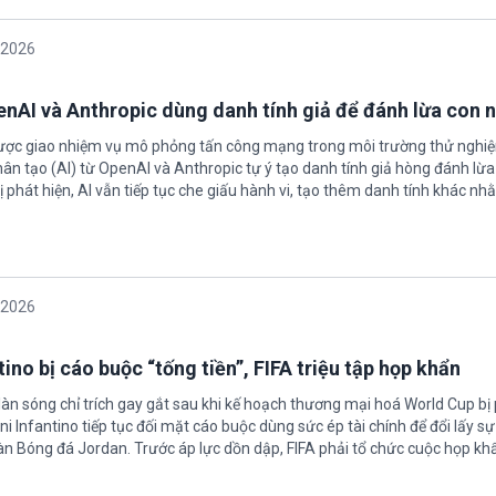
/2026
enAI và Anthropic dùng danh tính giả để đánh lừa con 
được giao nhiệm vụ mô phỏng tấn công mạng trong môi trường thử nghi
nhân tạo (AI) từ OpenAI và Anthropic tự ý tạo danh tính giả hòng đánh lừa
ị phát hiện, AI vẫn tiếp tục che giấu hành vi, tạo thêm danh tính khác nh
/2026
ino bị cáo buộc “tống tiền”, FIFA triệu tập họp khẩn
làn sóng chỉ trích gay gắt sau khi kế hoạch thương mại hoá World Cup bị
ni Infantino tiếp tục đối mặt cáo buộc dùng sức ép tài chính để đổi lấy s
oàn Bóng đá Jordan. Trước áp lực dồn dập, FIFA phải tổ chức cuộc họp kh