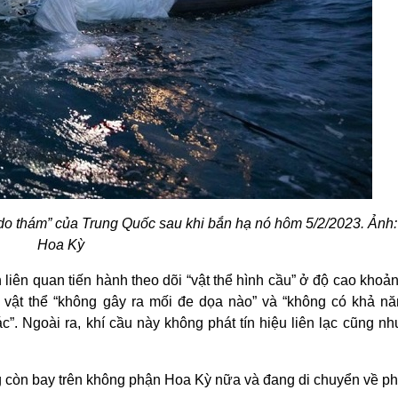
u do thám” của Trung Quốc sau khi bắn hạ nó hôm 5/2/2023. Ảnh
Hoa Kỳ
 liên quan tiến hành theo dõi “vật thể hình cầu” ở độ cao kho
 vật thể “không gây ra mối đe dọa nào” và “không có khả n
”. Ngoài ra, khí cầu này không phát tín hiệu liên lạc cũng nh
g còn bay trên không phận Hoa Kỳ nữa và đang di chuyển về ph