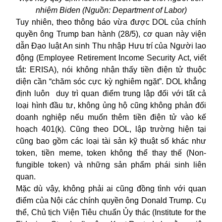
nhiệm Biden (Nguồn: Department of Labor)
Tuy nhiên, theo thông báo vừa được DOL của chính
quyền ông
Trump
ban hành (28/5), cơ quan này viện
dẫn Đạo luật An sinh Thu nhập Hưu trí của Người lao
động (Employee Retirement Income Security Act, viết
tắt: ERISA), nói không nhận thấy tiền điện tử thuộc
diện cần “chăm sóc cực kỳ nghiêm ngặt”. DOL khẳng
định luôn duy trì quan điểm trung lập đối với tất cả
loại hình đầu tư, không ủng hộ cũng không phản đối
doanh nghiệp nếu muốn thêm tiền điện tử vào kế
hoạch 401(k). Cũng theo DOL, lập trường hiện tại
cũng bao gồm các loại tài sản kỹ thuật số khác như
token, tiền meme, token không thể thay thế (Non-
fungible token) và những sản phẩm phái sinh liên
quan.
Mặc dù vậy, không phải ai cũng đồng tình với quan
điểm của Nội các chính quyền ông Donald Trump. Cụ
thể, Chủ tịch Viện Tiêu chuẩn Ủy thác (Institute for the