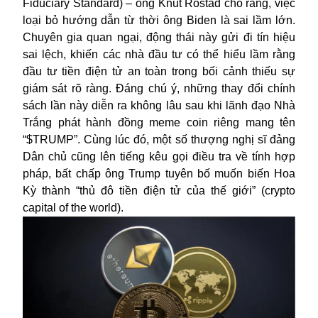
Fiduciary Standard) – ông Knut Rostad cho rằng, việc
loại bỏ hướng dẫn từ thời ông Biden là sai lầm lớn.
Chuyên gia quan ngại, động thái này gửi đi tín hiệu
sai lệch, khiến các nhà đầu tư có thể hiểu lầm rằng
đầu tư tiền điện tử an toàn trong bối cảnh thiếu sự
giám sát rõ ràng. Đáng chú ý, những thay đổi chính
sách lần này diễn ra không lâu sau khi lãnh đạo Nhà
Trắng phát hành đồng meme coin riêng mang tên
“$TRUMP”. Cùng lúc đó, một số thượng nghị sĩ đảng
Dân chủ cũng lên tiếng kêu gọi điều tra về tính hợp
pháp, bất chấp ông Trump tuyên bố muốn biến Hoa
Kỳ thành “thủ đô tiền điện tử của thế giới” (crypto
capital of the world).