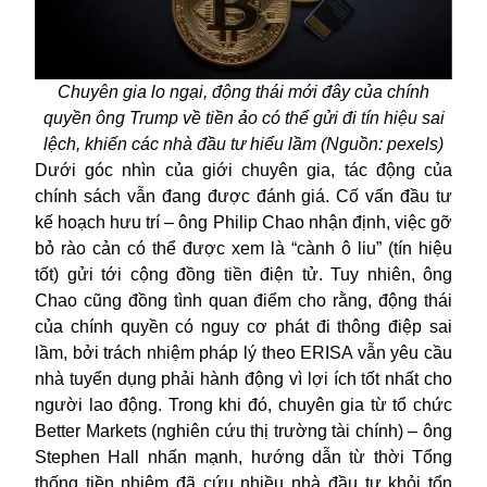
Chuyên gia lo ngại, động thái mới đây của chính
quyền ông Trump về tiền ảo có thể gửi đi tín hiệu sai
lệch, khiến các nhà đầu tư hiểu lầm (Nguồn: pexels)
Dưới góc nhìn của giới chuyên gia, tác động của
chính sách vẫn đang được đánh giá. Cố vấn đầu tư
kế hoạch hưu trí – ông Philip Chao nhận định, việc gỡ
bỏ rào cản có thể được xem là “cành ô liu” (tín hiệu
tốt) gửi tới cộng đồng tiền điện tử. Tuy nhiên, ông
Chao cũng đồng tình quan điểm cho rằng, động thái
của chính quyền có nguy cơ phát đi thông điệp sai
lầm, bởi trách nhiệm pháp lý theo ERISA vẫn yêu cầu
nhà tuyển dụng phải hành động vì lợi ích tốt nhất cho
người lao động. Trong khi đó, chuyên gia từ tổ chức
Better Markets (nghiên cứu thị trường tài chính) – ông
Stephen Hall nhấn mạnh, hướng dẫn từ thời Tổng
thống tiền nhiệm đã cứu nhiều nhà đầu tư khỏi tổn