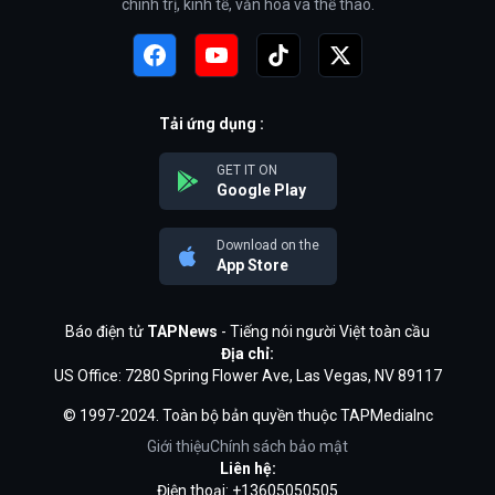
chính trị, kinh tế, văn hóa và thể thao.
Tải ứng dụng :
GET IT ON
Google Play
Download on the
App Store
Báo điện tử
TAPNews
- Tiếng nói người Việt toàn cầu
Địa chỉ:
US Office: 7280 Spring Flower Ave, Las Vegas, NV 89117
© 1997-2024. Toàn bộ bản quyền thuộc TAPMediaInc
Giới thiệu
Chính sách bảo mật
Liên hệ:
Điện thoại: +13605050505