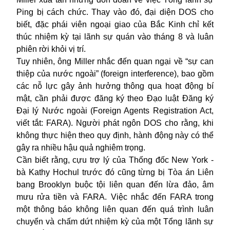
Ping bị cách chức. Thay vào đó, đại diện DOS cho
biết, đặc phái viên ngoại giao của Bắc Kinh chỉ kết
thúc nhiệm kỳ tại lãnh sự quán vào tháng 8 và luân
phiên rời khỏi vị trí.
Tuy nhiên, ông Miller nhắc đến quan ngại về “sự can
thiệp của nước ngoài” (foreign interference), bao gồm
các nỗ lực gây ảnh hưởng thông qua hoạt động bí
mật, cần phải được đăng ký theo Đạo luật Đăng ký
Đại lý Nước ngoài (Foreign Agents Registration Act,
viết tắt: FARA). Người phát ngôn DOS cho rằng, khi
không thực hiện theo quy định, hành động này có thể
gây ra nhiều hậu quả nghiêm trọng.
Cần biết rằng, cựu trợ lý của Thống đốc New York -
bà Kathy Hochul trước đó cũng từng bị Tòa án Liên
bang Brooklyn buộc tội liên quan đến lừa đảo, âm
mưu rửa tiền và FARA. Việc nhắc đến FARA trong
một thông báo không liên quan đến quá trình luân
chuyển và chấm dứt nhiệm kỳ của một Tổng lãnh sự