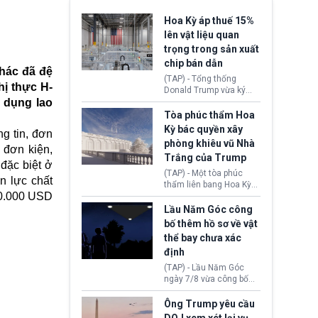
Hoa Kỳ áp thuế 15%
lên vật liệu quan
trọng trong sản xuất
chip bán dẫn
khác đã đệ
(TAP) - Tổng thống
ị thực H-
Donald Trump vừa ký
 dụng lao
sắc lệnh áp thuế bổ
sung 15% cùng cơ chế
Tòa phúc thẩm Hoa
giá sàn nhập khẩu
Kỳ bác quyền xây
g tin, đơn
nghiêm ngặt đối với
phòng khiêu vũ Nhà
polysilicon và các sản
 đơn kiện,
Trắng của Trump
phẩm hạ nguồn. Quyết
 đặc biệt ở
định này nhằm khôi
(TAP) - Một tòa phúc
ân lực chất
phục chuỗi cung ứng
thẩm liên bang Hoa Kỳ
công nghệ, năng lượng
00.000 USD
vừa phán quyết, chính
mặt trời nội địa trước sự
quyền Tổng thống
Lầu Năm Góc công
thống trị của Trung
Donald Trump không có
bố thêm hồ sơ về vật
Quốc.
quyền tự ý xây phòng
thể bay chưa xác
khiêu vũ mới rộng
định
khoảng 90.000 feet
vuông tại khu vực Cánh
(TAP) - Lầu Năm Góc
Đông Nhà Trắng.
ngày 7/8 vừa công bố
thêm 41 hồ sơ liên quan
đến UFO hay còn được
Ông Trump yêu cầu
gọi là hiện tượng bất