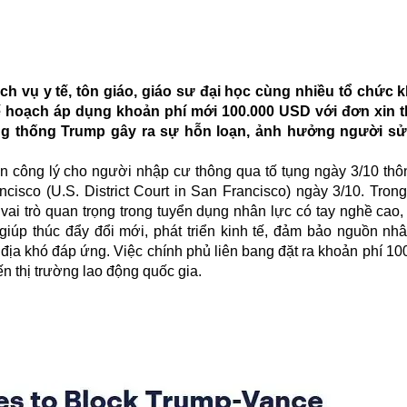
h vụ y tế, tôn giáo, giáo sư đại học cùng nhiều tổ chức 
 hoạch áp dụng khoản phí mới 100.000 USD với đơn xin th
ổng thống Trump gây ra sự hỗn loạn, ảnh hưởng người sử
ền công lý cho người nhập cư thông qua tố tụng ngày 3/10 thôn
isco (U.S. District Court in San Francisco) ngày 3/10. Trong
vai trò quan trọng trong tuyển dụng nhân lực có tay nghề cao,
 giúp thúc đẩy đổi mới, phát triển kinh tế, đảm bảo nguồn nh
 địa khó đáp ứng. Việc chính phủ liên bang đặt ra khoản phí 1
n thị trường lao động quốc gia.