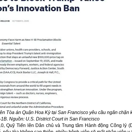
lên Tòa án Quận Hoa Kỳ tại San Francisco yêu cầu ngăn chặn 
1B. Nguồn: U.S. District Court in San Francisco
/10, Quỹ Tiến lên Dân chủ và Trung tâm Hành động Công lý 
, nếu tòa không can thiệp, nhiều bệnh viện sẽ mất nhân viên y 