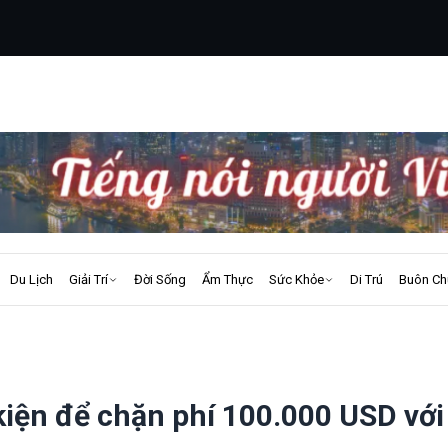
Du Lịch
Giải Trí
Đời Sống
Ẩm Thực
Sức Khỏe
Di Trú
Buôn Ch
kiện để chặn phí 100.000 USD với 