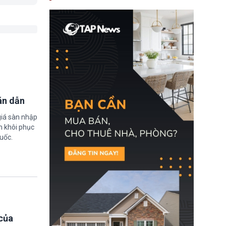
nay, người mắc viêm
gan B hoặc viêm gan C
sẽ không còn bị mặc
định không đáp ứng tiêu
chuẩn sức khỏe chỉ vì
chi phí điều trị khi nộp hồ
sơ xin visa cư trú.
án dẫn
giá sàn nhập
m khôi phục
uốc.
của