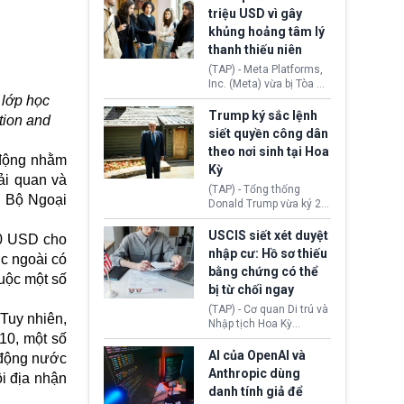
cùng lệnh cấm công
khẳng định chưa có bất
triệu USD vì gây
nghệ gần đây từ phía
kỳ thỏa thuận nào.
khủng hoảng tâm lý
Washington.
Tehran cho rằng, Hoa Kỳ
thanh thiếu niên
chỉ đang dàn dựng “màn
kịch ngoại giao” để xoa
(TAP) - Meta Platforms,
dịu căng thẳng.
Inc. (Meta) vừa bị Tòa án
bang New Mexico yêu
 lớp học
cầu đóng góp 567 triệu
Trump ký sắc lệnh
tion and
USD vào một quỹ khắc
siết quyền công dân
phục hậu quả. Quyết
theo nơi sinh tại Hoa
định này diễn ra sau khi
 động nhằm
Kỳ
toà xác định, những nền
ải quan và
tảng mạng xã hội
(TAP) - Tổng thống
à Bộ Ngoại
(Facebook, Instagram)
Donald Trump vừa ký 2
thuộc công ty gây ra
sắc lệnh hành pháp mới
cuộc khủng hoảng sức
nhằm siết chặt chính
USCIS siết xét duyệt
00 USD cho
khỏe tâm thần ở thanh
sách quyền công dân
nhập cư: Hồ sơ thiếu
thiếu niên.
ớc ngoài có
theo nơi sinh. Động thái
bằng chứng có thể
diễn ra sau khi Tòa án
uộc một số
bị từ chối ngay
Tối cao Hoa Kỳ
(SCOTUS) hôm 30/7
(TAP) - Cơ quan Di trú và
 Tuy nhiên,
tuyên bố bác bỏ, ngăn
Nhập tịch Hoa Kỳ
chính quyền thực hiện
/10, một số
(USCIS) vừa thay đổi quy
chính sách này.
trình xét duyệt hồ sơ
AI của OpenAI và
 động nước
nhập cư, trao quyền cho
Anthropic dùng
i địa nhận
viên chức từ chối ngay
danh tính giả để
những đơn không chứng