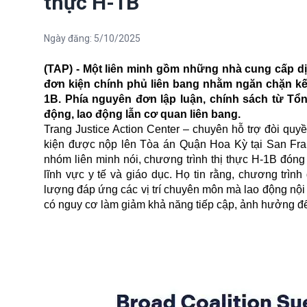
thực H-1B
Ngày đăng:
5/10/2025
(TAP) - Một liên minh gồm những nhà cung cấp dịc
đơn kiện chính phủ liên bang nhằm ngăn chặn kế
1B. Phía nguyên đơn lập luận, chính sách từ T
động, lao động lẫn cơ quan liên bang.
Trang Justice Action Center – chuyên hỗ trợ đòi quy
kiện được nộp lên Tòa án Quận Hoa Kỳ tại San Franc
nhóm liên minh nói, chương trình thị thực H-1B đóng 
lĩnh vực y tế và giáo dục. Họ tin rằng, chương trình
lượng đáp ứng các vị trí chuyên môn mà lao động nội
có nguy cơ làm giảm khả năng tiếp cập, ảnh hưởng đế