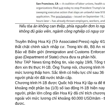
Nếu tòa án không can thiệp, phía nguyên đơn lo ngạ
không đủ giáo viên, ngành công nghiệp có nguy cơ
Truyền thông Hoa Kỳ (Tờ Associated Press) ngày 4/1
thắt chặt chính sách nhập cư. Trong khi đó, Bộ An 
Bảo vệ Biên giới (Immigration and Customs Enforcem
giao (Department of State) chưa đưa ra phản hồi.
Như TAP News từng thông tin, vào ngày 19/9, Tổng
đơn xin thị thực H-1B. Ông Trump nói, chương trình H
mức lương thấp hơn. Sắc lệnh có hiệu lực chỉ sau 36
người phải rời đất nước khẩn cấp.
Chương trình
H-1B
được Quốc hội Hoa Kỳ lập ra để thu
khoảng một phần ba (1/3) số lao động H-1B hiện nay l
người, phần lớn công dân Hoa Kỳ đã chỉ trích chươn
ngoài với mức lương chỉ khoảng 60.000 USD/năm - th
được.