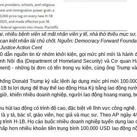
i, nhiều bệnh viện sẽ mất nhân viên y tế, nhà thờ thiếu mục sư,
 cạn kiệt nhân tài chủ chốt. Nguồn: Democracy Forward Founda
Justice Action Cent
0 dẫn nguồn tin từ nhóm khởi kiện, gọi mức phí mới là hành
ninh Nội địa (Department of Homeland Security) và Cơ quan H
ent) - những bị đơn có tên trong vụ kiện, cùng ông Trump v
 thống Donald Trump ký sắc lệnh áp dụng mức phí mới 100.0
-1B bị lợi dụng để thay thế lao động Hoa Kỳ bằng lao động nư
 giờ, khiến nhiều doanh nghiệp, người lao động hoang mang, b
 hút lao động có trình độ cao, đặc biệt về lĩnh vực công nghệ.
à y tá, bác sĩ, giáo viên, học giả và mục sư. Theo AP ngày 4
g trình H-1B. Họ cáo buộc nhiều doanh nghiệp tuyển dụng lao
ấp hơn nhiều khoản tiền trung bình 100.000 USD lao động nộ