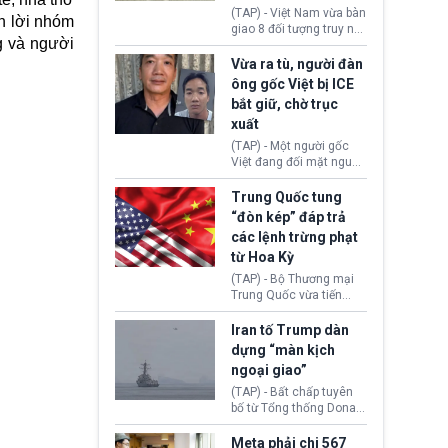
động tại Việt Nam và
(TAP) - Việt Nam vừa bàn
ẫn lời nhóm
Lào, lôi kéo hàng nghìn
giao 8 đối tượng truy nã
người tham gia, luân
g và người
đỏ Interpol cho lực lượng
chuyển dòng tiền qua
chức năng Hàn Quốc.
Vừa ra tù, người đàn
nhiều lớp tài khoản. Sau
Nhóm này bị xác định
ông gốc Việt bị ICE
hơn 2 tuần phối hợp truy
lừa đảo 619 nạn nhân,
bắt giữ, chờ trục
xét, lực lượng chức năng
chiếm đoạt hơn 17,7 tỷ
hai nước đã bắt giữ 171
xuất
KRW.
đối tượng.
(TAP) - Một người gốc
Việt đang đối mặt nguy
cơ bị trục xuất khỏi Hoa
Kỳ sau khi đã chấp hành
Trung Quốc tung
xong bản án liên quan
“đòn kép” đáp trả
đến tội ác từ hơn 30
các lệnh trừng phạt
năm trước tại California.
từ Hoa Kỳ
(TAP) - Bộ Thương mại
Trung Quốc vừa tiến
hành áp đặt lệnh trừng
phạt lên hàng loạt thực
Iran tố Trump dàn
thể và siết chặt kiểm
dựng “màn kịch
soát xuất khẩu máy bay
ngoại giao”
không người lái (UAV)
sang Hoa Kỳ. Động thái
(TAP) - Bất chấp tuyên
này nhằm đáp trả các
bố từ Tổng thống Donald
biện pháp hạn chế
Trump về tiến trình đàm
thương mại, áp thuế mới
phán hòa bình, Iran
Meta phải chi 567