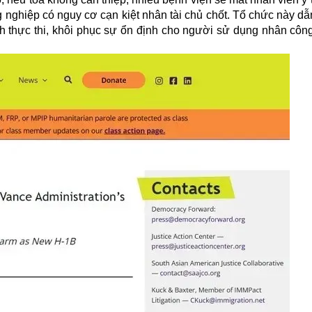
 nghiệp có nguy cơ cạn kiệt nhân tài chủ chốt. Tổ chức này d
nh thực thi, khôi phục sự ổn định cho người sử dụng nhân côn