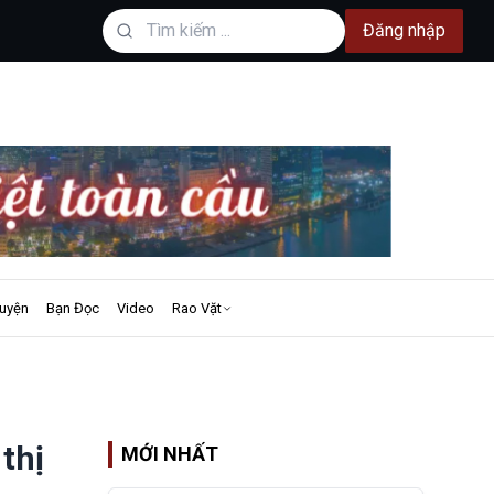
Đăng nhập
uyện
Bạn Đọc
Video
Rao Vặt
thị
MỚI NHẤT