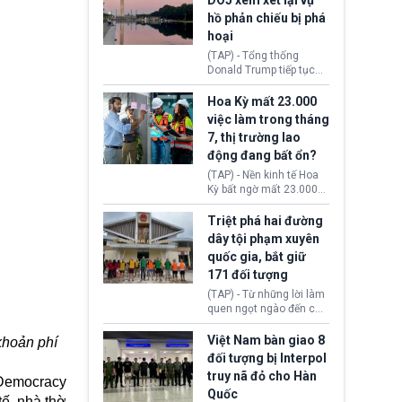
DOJ xem xét lại vụ
thường chưa xác định
hồ phản chiếu bị phá
(UAP). Những tài liệu này
hoại
bao gồm hình ảnh,
video, báo cáo từ nhiều
(TAP) - Tổng thống
cơ quan khác nhau như
Donald Trump tiếp tục
Cục Điều tra Liên bang
cho rằng, hồ phản chiếu
(FBI), Cơ quan Tình báo
trước Đài tưởng niệm
Hoa Kỳ mất 23.000
Trung ương (CIA) và Bộ
Lincoln bị phá hoại. Lãnh
việc làm trong tháng
Ngoại giao (DOS).
đạo Nhà Trắng yêu cầu
7, thị trường lao
Bộ Tư pháp (DOJ) xem
động đang bất ổn?
xét lại quyết định hủy
truy tố những cá nhân bị
(TAP) - Nền kinh tế Hoa
nghi ngờ làm hư hại
Kỳ bất ngờ mất 23.000
công trình.
việc làm vào tháng 7,
cho thấy thị trường lao
Triệt phá hai đường
động có dấu hiệu suy
dây tội phạm xuyên
yếu sau thời gian duy trì
quốc gia, bắt giữ
tương đối ổn định suốt
171 đối tượng
nửa năm 2026.
(TAP) - Từ những lời làm
quen ngọt ngào đến các
“sàn vàng ảo”, bất động
sản trực tuyến cùng
Việt Nam bàn giao 8
khoản phí
đường dây đánh bạc quy
đối tượng bị Interpol
mô lớn, hai tổ chức tội
truy nã đỏ cho Hàn
(Democracy
phạm xuyên quốc gia đã
Quốc
dựng lên mạng lưới hoạt
tế, nhà thờ