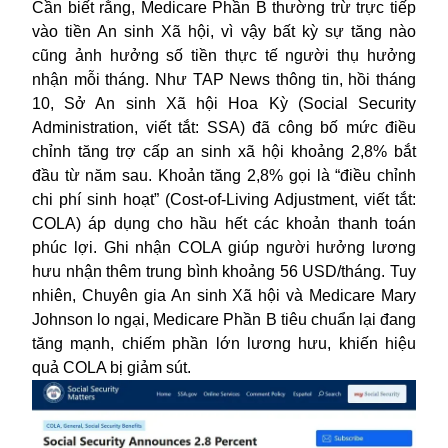
Cần biết rằng, Medicare Phần B thường trừ trực tiếp
vào tiền An sinh Xã hội, vì vậy bất kỳ sự tăng nào
cũng ảnh hưởng số tiền thực tế người thụ hưởng
nhận mỗi tháng. Như TAP News thông tin, hồi tháng
10, Sở An sinh Xã hội Hoa Kỳ (Social Security
Administration, viết tắt: SSA) đã công bố mức điều
chỉnh tăng trợ cấp an sinh xã hội khoảng 2,8% bắt
đầu từ năm sau. Khoản tăng 2,8% gọi là “điều chỉnh
chi phí sinh hoạt” (Cost-of-Living Adjustment, viết tắt:
COLA) áp dụng cho hầu hết các khoản thanh toán
phúc lợi. Ghi nhận COLA giúp người hưởng lương
hưu nhận thêm trung bình khoảng 56 USD/tháng. Tuy
nhiên, Chuyên gia An sinh Xã hội và Medicare Mary
Johnson lo ngại, Medicare Phần B tiêu chuẩn lại đang
tăng mạnh, chiếm phần lớn lương hưu, khiến hiệu
quả COLA bị giảm sút.