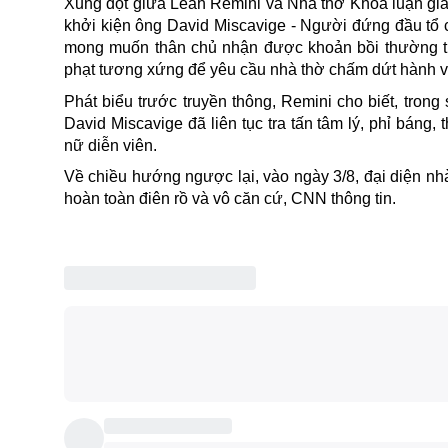
Xung đột giữa Leah Remini và Nhà thờ Khoa luận giá
khởi kiện ông David Miscavige - Người đứng đầu tổ
mong muốn thân chủ nhận được khoản bồi thường thi
phạt tương xứng để yêu cầu nhà thờ chấm dứt hành vi t
Phát biểu trước truyền thông, Remini cho biết, trong
David Miscavige đã liên tục tra tấn tâm lý, phỉ báng
nữ diễn viên.
Về chiều hướng ngược lại, vào ngày 3/8, đại diện nhà
hoàn toàn điên rồ và vô căn cứ, CNN thông tin.