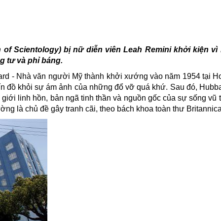
f Scientology) bị nữ diễn viên Leah Remini khởi kiện vì
g tư và phỉ báng.
bard - Nhà văn người Mỹ thành khởi xướng vào năm 1954 tại H
g tín đồ khỏi sự ám ảnh của những đổ vỡ quá khứ. Sau đó, Hubb
 giới linh hồn, bản ngã tinh thần và nguồn gốc của sự sống vũ 
ờng là chủ đề gây tranh cãi, theo bách khoa toàn thư Britannica