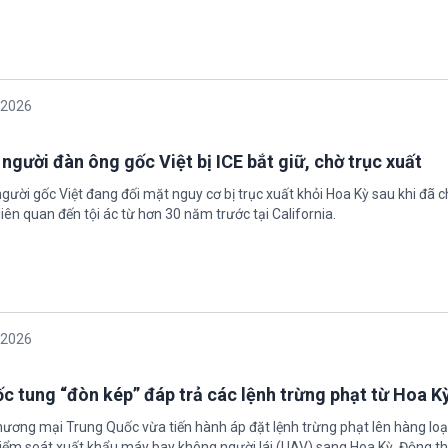
/2026
 người đàn ông gốc Việt bị ICE bắt giữ, chờ trục xuất
gười gốc Việt đang đối mặt nguy cơ bị trục xuất khỏi Hoa Kỳ sau khi đã 
iên quan đến tội ác từ hơn 30 năm trước tại California.
/2026
c tung “đòn kép” đáp trả các lệnh trừng phạt từ Hoa K
hương mại Trung Quốc vừa tiến hành áp đặt lệnh trừng phạt lên hàng loạ
 kiểm soát xuất khẩu máy bay không người lái (UAV) sang Hoa Kỳ. Động th