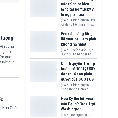
nhằm duy trì hoạt động
Chủ tịch Gianni Infantino
cửa tổ chức hiến
tiếp tục đối mặt cáo
tạng tại Kentucky vì
buộc dùng sức ép tài
lo ngại an toàn
chính để đổi lấy sự ủng
chính trị từ Liên đoàn
(TAP) - Chính quyền Hoa
Bóng đá Jordan. Trước
Kỳ đang tiến hành thủ
áp lực dồn dập, FIFA phải
tục thu hồi chứng nhận
tổ chức cuộc họp khẩn ở
hoạt động của tổ chức
Fed sẵn sàng tăng
Morocco.
i tượng
hiến tạng Network for
lãi suất nếu lạm phát
Hope (bang Kentucky).
không hạ nhiệt
Nguyên nhân vì đơn vị
uyến cùng
này bị cáo buộc có nhiều
(TAP) - Thống đốc Cục
ng lưới
sai sót nghiêm trọng, vi
Dự trữ Liên bang (Fed)
iền qua
phạm quy định về an
Lisa Cook nói sẽ ủng hộ
ã bắt giữ
toàn y tế.
tăng lãi suất nếu lạm
Chính quyền Trump
phát ở Hoa Kỳ không tiếp
hoàn trả 100 tỷ USD
tục giảm trong thời gian
tiền thuế sau phán
tới.
quyết của SCOTUS
(TAP) - Chính quyền
Tổng thống Donald
Trump đã hoàn trả
khoảng 100 tỷ USD thuế
ốc
Hoa Kỳ thu hồi visa
quan từng thu theo Đạo
của Đại sứ Brazil tại
luật Quyền hạn Kinh tế
ng Hàn Quốc.
Washington
Khẩn cấp Quốc tế
(IEEPA). Động thái này
(TAP) - Bộ Ngoại giao