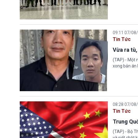
09:11 07/08
Tin Tức
Vừa ra tù,
(TAP) - Một n
xong bản án l
08:28 07/08
Tin Tức
Trung Quố
(TAP) - Bộ T
và siết chặt