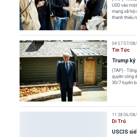
USD vào một 
mạng xã hội 
thanh thiếu n
04:57 07/08
Tin Tức
Trump ký 
(TAP) - Tổng
quyền công d
30/7 tuyên b
11:38 06/08
Di Trú
USCIS siế