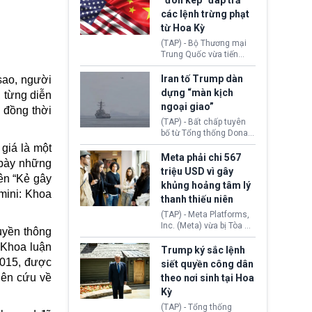
“đòn kép” đáp trả
đến tội ác từ hơn 30
các lệnh trừng phạt
năm trước tại California.
từ Hoa Kỳ
(TAP) - Bộ Thương mại
Trung Quốc vừa tiến
hành áp đặt lệnh trừng
phạt lên hàng loạt thực
Iran tố Trump dàn
sao, người
thể và siết chặt kiểm
dựng “màn kịch
 từng diễn
soát xuất khẩu máy bay
ngoại giao”
 đồng thời
không người lái (UAV)
sang Hoa Kỳ. Động thái
(TAP) - Bất chấp tuyên
này nhằm đáp trả các
bố từ Tổng thống Donald
biện pháp hạn chế
Trump về tiến trình đàm
giá là một
thương mại, áp thuế mới
phán hòa bình, Iran
Meta phải chi 567
i bày những
cùng lệnh cấm công
khẳng định chưa có bất
triệu USD vì gây
nghệ gần đây từ phía
ên “
Kẻ gây
kỳ thỏa thuận nào.
khủng hoảng tâm lý
Washington.
Tehran cho rằng, Hoa Kỳ
mini: Khoa
thanh thiếu niên
chỉ đang dàn dựng “màn
kịch ngoại giao” để xoa
(TAP) - Meta Platforms,
dịu căng thẳng.
Inc. (Meta) vừa bị Tòa án
ruyền thông
bang New Mexico yêu
 Khoa luận
cầu đóng góp 567 triệu
Trump ký sắc lệnh
USD vào một quỹ khắc
2015, được
siết quyền công dân
phục hậu quả. Quyết
iên cứu về
theo nơi sinh tại Hoa
định này diễn ra sau khi
Kỳ
toà xác định, những nền
tảng mạng xã hội
(TAP) - Tổng thống