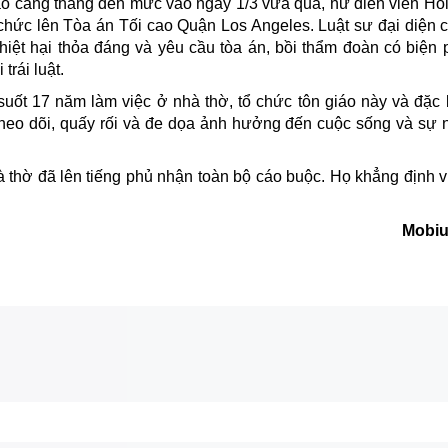
o căng thẳng đến mức vào ngày 1/3 vừa qua, nữ diễn viên Ho
 chức lên Tòa án Tối cao Quận
Los Angeles
. Luật sư đại diện
ệt hại thỏa đáng và yêu cầu tòa án, bồi thẩm đoàn có biện 
rái luật.
 suốt 17 năm làm việc ở nhà thờ, tổ chức tôn giáo này và đặc 
, theo dõi, quấy rối và đe dọa ảnh hưởng đến cuộc sống và sự
 thờ đã lên tiếng phủ nhận toàn bộ cáo buộc. Họ khẳng định v
Mobi