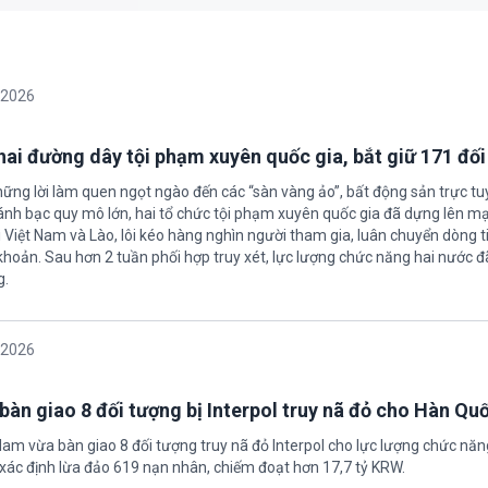
/2026
 hai đường dây tội phạm xuyên quốc gia, bắt giữ 171 đố
hững lời làm quen ngọt ngào đến các “sàn vàng ảo”, bất động sản trực t
nh bạc quy mô lớn, hai tổ chức tội phạm xuyên quốc gia đã dựng lên mạ
 Việt Nam và Lào, lôi kéo hàng nghìn người tham gia, luân chuyển dòng t
 khoản. Sau hơn 2 tuần phối hợp truy xét, lực lượng chức năng hai nước đ
g.
/2026
bàn giao 8 đối tượng bị Interpol truy nã đỏ cho Hàn Qu
 Nam vừa bàn giao 8 đối tượng truy nã đỏ Interpol cho lực lượng chức nă
xác định lừa đảo 619 nạn nhân, chiếm đoạt hơn 17,7 tỷ KRW.