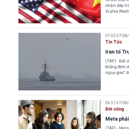
nhằm đáp trả
từ phía Wash
07:03 07/08
Tin Tức
Iran tố T
(TAP) - Bất 
khẳng định c
ngoại giao” đ
06:57 07/08
Đời sống
Meta phải
(TAP) - Meta