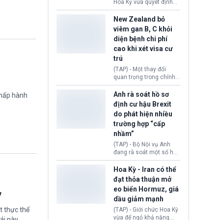
diễn ra sau phán quyết
Hoa Kỳ vừa quyết định
hồi tháng 2 bởi Tòa án
thu hồi thị thực (visa)
Tối cao Hoa Kỳ
của bà Maria Luiza
New Zealand bỏ
(SCOTUS) khi tuyên bố,
Ribeiro Viotti - Đại sứ
viêm gan B, C khỏi
việc áp thuế diện rộng là
Brazil tại Washington.
diện bệnh chi phí
hoàn toàn bất hợp pháp.
Động thái trên diễn ra
cao khi xét visa cư
trong bối cảnh tranh
chấp ngoại giao giữa
trú
chính quyền Tổng thống
(TAP) - Một thay đổi
Donald Trump và chính
quan trọng trong chính
phủ cánh tả Tổng thống
sách nhập cư của New
Brazil Luiz Inácio Lula
Zealand đang mở ra
Anh rà soát hồ sơ
chấp hành
da Silva đang leo thang
thêm cơ hội cho nhiều
định cư hậu Brexit
gay gắt.
người muốn định cư. Từ
do phát hiện nhiều
nay, người mắc viêm
trường hợp “cấp
gan B hoặc viêm gan C
sẽ không còn bị mặc
nhầm”
định không đáp ứng tiêu
(TAP) - Bộ Nội vụ Anh
chuẩn sức khỏe chỉ vì
đang rà soát một số hồ
chi phí điều trị khi nộp hồ
sơ thuộc Chương trình
sơ xin visa cư trú.
Định cư EU (EU
Hoa Kỳ - Iran có thể
Settlement Scheme -
đạt thỏa thuận mở
EUSS) sau khi xác định
eo biển Hormuz, giá
có trường hợp được cấp
ỳ
dầu giảm mạnh
quy chế cư trú hậu
Brexit “do nhầm lẫn”.
t thực thể
(TAP) - Giới chức Hoa Kỳ
Động thái này làm dấy
vừa để ngỏ khả năng
ái này