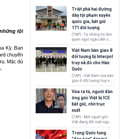
Triệt phá hai đường
dây tội phạm xuyên
quốc gia, bắt giữ
171 đối tượng
 những tội
(TAP) - Từ những lời làm
quen ngọt ngào đến các
“sàn vàng ảo”, bất động
oa Kỳ. Ban
sản trực tuyến cùng
Việt Nam bàn giao 8
ard chuyển
đường dây đánh bạc quy
đối tượng bị Interpol
mô lớn, hai tổ chức tội
trụ. Mặc dù
truy nã đỏ cho Hàn
phạm xuyên quốc gia đã
.
Quốc
dựng lên mạng lưới hoạt
động tại Việt Nam và
(TAP) - Việt Nam vừa bàn
Lào, lôi kéo hàng nghìn
giao 8 đối tượng truy nã
người tham gia, luân
đỏ Interpol cho lực lượng
chuyển dòng tiền qua
chức năng Hàn Quốc.
Vừa ra tù, người đàn
nhiều lớp tài khoản. Sau
Nhóm này bị xác định
ông gốc Việt bị ICE
hơn 2 tuần phối hợp truy
lừa đảo 619 nạn nhân,
bắt giữ, chờ trục
xét, lực lượng chức năng
chiếm đoạt hơn 17,7 tỷ
hai nước đã bắt giữ 171
xuất
KRW.
đối tượng.
(TAP) - Một người gốc
Việt đang đối mặt nguy
cơ bị trục xuất khỏi Hoa
Kỳ sau khi đã chấp hành
Trung Quốc tung
xong bản án liên quan