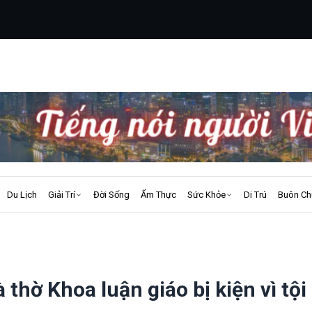
Du Lịch
Giải Trí
Đời Sống
Ẩm Thực
Sức Khỏe
Di Trú
Buôn Ch
thờ Khoa luận giáo bị kiện vì tội