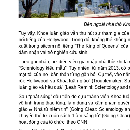
Bên ngoài nhà thờ
Kho
Tuy vậy, Khoa luận giáo vẫn thu hút sự tham gia củ
nổi tiếng của Hollywood. Trong đó, không thể không
xuất trong sitcom nổi tiếng “The King of Queens” củ
đảm nhận vai trò nghiên cứu sinh.
Theo ghi nhận,
nữ diễn viên gia nhập nhà thờ khi là
“Scientology kiểu mẫu”. Tuy nhiên, từ năm 2013, cô bấ
mặt tối của nơi bản thân từng gắn bó. Cụ thể, vào nă
rối: Hollywood và Khoa luận giáo” (
Troublemaker: Sur
luận giáo và hậu quả” (
Leah Remini: Scientology and t
Sau “phát súng” đầu tiên do cựu thành viên Khoa luận 
về tình trạng thao túng, lạm dụng và xâm phạm quyền 
giáo & Nhà tù niềm tin” (
Going Clear: Scientology an
chuyển thể từ cuốn sách “Làm sáng tỏ” (
Going Clear
hoạt động của tổ chức, theo CNN.