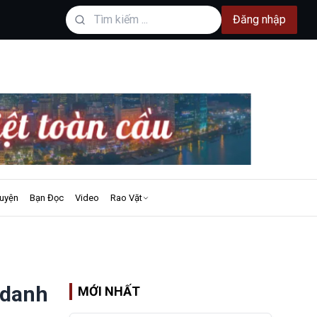
Đăng nhập
uyện
Bạn Đọc
Video
Rao Vặt
 danh
MỚI NHẤT