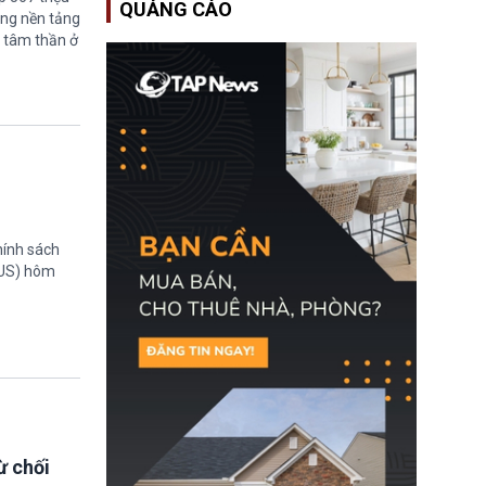
QUẢNG CÁO
Bộ An ninh Nội địa Hoa
ững nền tảng
Kỳ (DHS) đang đối mặt
 tâm thần ở
nguy cơ thiếu hụt lực
lượng trầm trọng. Điều
này cần được đặc biệt
chú ý bởi nếu các siêu
bão đổ bộ Hoa Kỳ ở nửa
cuối năm 2026, lực
lượng ứng phó “mỏng”
có thể làm nghẽn công
tác cứu trợ; dẫn đến hệ
thống ứng phó khẩn cấp
quốc gia quá tải.
hính sách
TUS) hôm
ừ chối