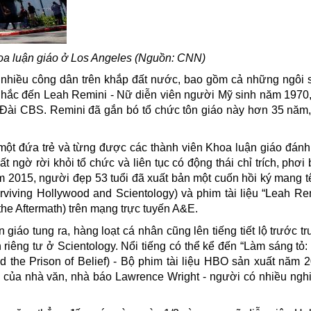
a luận giáo ở Los Angeles (Nguồn: CNN)
a nhiều công dân trên khắp đất nước, bao gồm cả những ngôi 
 nhắc đến Leah Remini - Nữ diễn viên người Mỹ sinh năm 1970,
a Đài CBS. Remini đã gắn bó tổ chức tôn giáo này hơn 35 năm,
 một đứa trẻ và từng được các thành viên Khoa luận giáo đánh 
t ngờ rời khỏi tổ chức và liên tục có động thái chỉ trích, phơ
m 2015, người đẹp 53 tuổi đã xuất bản một cuốn hồi ký mang t
viving Hollywood and Scientology) và phim tài liệu “
Leah Re
he Aftermath) trên mạng trực tuyến A&E.
giáo tung ra, hàng loạt cá nhân cũng lên tiếng tiết lộ trước t
riêng tư ở Scientology. Nổi tiếng có thể kể đến “
Làm sáng tỏ:
d the Prison of Belief) - Bộ phim tài liệu HBO sản xuất năm 
)
của nhà văn, nhà báo Lawrence Wright - người có nhiều ngh