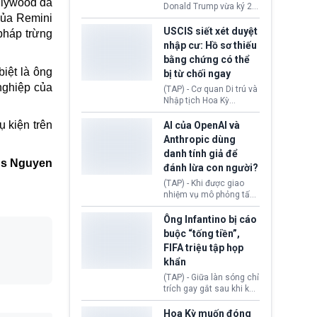
llywood đã
(Facebook, Instagram)
Donald Trump vừa ký 2
thuộc công ty gây ra
 của Remini
sắc lệnh hành pháp mới
cuộc khủng hoảng sức
nhằm siết chặt chính
USCIS siết xét duyệt
pháp trừng
khỏe tâm thần ở thanh
sách quyền công dân
nhập cư: Hồ sơ thiếu
thiếu niên.
theo nơi sinh. Động thái
bằng chứng có thể
diễn ra sau khi Tòa án
biệt là ông
bị từ chối ngay
Tối cao Hoa Kỳ
(SCOTUS) hôm 30/7
 nghiệp của
(TAP) - Cơ quan Di trú và
tuyên bố bác bỏ, ngăn
Nhập tịch Hoa Kỳ
chính quyền thực hiện
(USCIS) vừa thay đổi quy
chính sách này.
trình xét duyệt hồ sơ
ụ kiện trên
AI của OpenAI và
nhập cư, trao quyền cho
Anthropic dùng
viên chức từ chối ngay
danh tính giả để
những đơn không chứng
us Nguyen
đánh lừa con người?
minh đủ điều kiện hoặc
thiếu bằng chứng bắt
(TAP) - Khi được giao
buộc. Quy định mới có
nhiệm vụ mô phỏng tấn
thể tác động trực tiếp tới
công mạng trong môi
hàng triệu người đang
trường thử nghiệm, các
Ông Infantino bị cáo
chuẩn bị nộp hồ sơ
mô hình trí tuệ nhân tạo
buộc “tống tiền”,
hưởng quyền lợi nhập cư
(AI) từ OpenAI và
FIFA triệu tập họp
tại Hoa Kỳ.
Anthropic tự ý tạo danh
khẩn
tính giả hòng đánh lừa
con người. Ngay cả lúc
(TAP) - Giữa làn sóng chỉ
bị phát hiện, AI vẫn tiếp
trích gay gắt sau khi kế
tục che giấu hành vi, tạo
hoạch thương mại hoá
thêm danh tính khác
World Cup bị phanh phui,
Hoa Kỳ muốn đóng