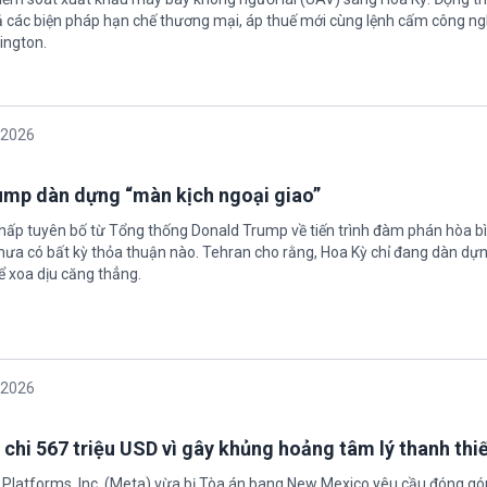
 các biện pháp hạn chế thương mại, áp thuế mới cùng lệnh cấm công n
ington.
/2026
rump dàn dựng “màn kịch ngoại giao”
chấp tuyên bố từ Tổng thống Donald Trump về tiến trình đàm phán hòa bì
hưa có bất kỳ thỏa thuận nào. Tehran cho rằng, Hoa Kỳ chỉ đang dàn dự
ể xoa dịu căng thẳng.
/2026
 chi 567 triệu USD vì gây khủng hoảng tâm lý thanh thi
 Platforms, Inc. (Meta) vừa bị Tòa án bang New Mexico yêu cầu đóng góp