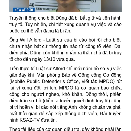
Truyền thông cho biết Dũng đã bị bắt giữ và tiến hành
truy tố. Tuy nhiên, chi tiết xung quanh vụ việc và cáo
buộc cụ thể vẫn đang là bí ẩn.
Ông Will Alford - Luật sư của bị cáo bối rối cho biết,
chưa nhận bất cứ thông tin nào từ công tố viên. Đại
diện phía Dũng còn không nhận ra thân chủ đã bị truy
tố cho đến ngày 13/10 vừa qua.
Trên thực tế Luật sư Alford chỉ mới nắm hồ sơ vụ việc
gần đây khi
Văn phòng Bảo vệ Công cộng Cơ động
(Mobile Public Defender’s Office, viết tắt: MPDO) rút
lui vì xung đột lợi ích. MPDO là cơ quan bào chữa
công cho người nghèo, khó khăn. Đồng thời, phiên
điều trần sơ bộ (diễn ra trước quyết định truy tố) cũng
bị trì hoãn vì bị cáo nói tiếng Anh không chuẩn và phải
mất thời gian để sắp xếp thông dịch viên,
Đài truyền
hình KSAZ-TV đưa tin.
Theo tài liệu của cơ quan điều tra, đây không phải lần