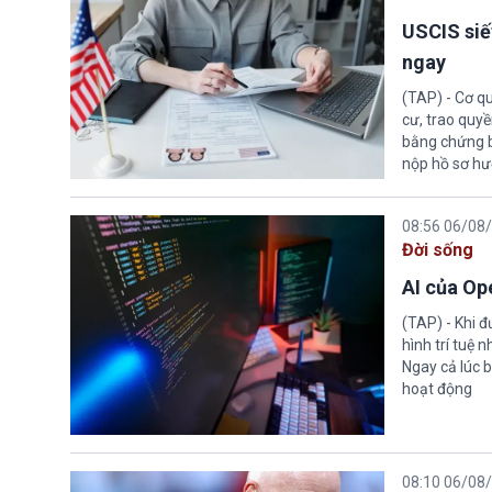
USCIS siế
ngay
(TAP) - Cơ qu
cư, trao quy
bằng chứng bắ
nộp hồ sơ hư
08:56 06/08
Đời sống
AI của Op
(TAP) - Khi 
hình trí tuệ 
Ngay cả lúc b
hoạt động
08:10 06/08