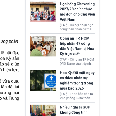
thi Thỏa thuận Rút khỏi
Iran nhằm mở lại eo biển
Học bổng Chevening
Liên minh châu Âu
Hormuz, mở đường cho
2027/28 chính thức
(Withdrawal
việc khôi phục hoạt
mở đơn cho ứng viên
Agreement).
động hàng hải. Những
Việt Nam
tín hiệu ngoại giao tích
cực này lập tức tác động
(TAP) - Cơ hội nhận học
đến thị trường năng
bổng toàn phần để theo
lượng, kéo giá dầu thế
học chương trình thạc sĩ
giới lùi sâu xuống dưới
tại Vương quốc Anh đã
Công an TP. HCM
mức 80 USD/thùng.
nhưng phần
chính thức quay trở lại.
tiếp nhận 47 công
Học bổng Chevening
dân Việt Nam bị Hoa
2027/28 của Chính phủ
ế nội địa,
Kỳ trục xuất
Anh vừa mở cổng ứng
Hoa Kỳ sản
tuyển dành riêng ứng
(TAP) - Công an TP. HCM
viên Việt Nam, hỗ trợ
ấp sẽ giúp
(Việt Nam) vừa tiếp nhận
toàn bộ chi phí học tập
47 công dân Việt Nam bị
ó hiệu lực,
cùng nhiều quyền lợi
Hoa Kỳ trục xuất về
Hoa Kỳ đối mặt nguy
trong suốt một năm
nước. Đây là đợt có số
cơ thiếu nhân sự
học.
lượng lớn nhất từ đầu
5 vừa qua,
nghiêm trọng trong
năm 2026 đến nay, phản
lắp đặt tại
mùa bão 2026
ánh xu hướng gia tăng
Thương mại
các trường hợp trục
(TAP) - Theo báo cáo từ
xuất.
o và Trung
Văn phòng Kiểm toán
Chính phủ (GAO), Cơ
quan Quản lý Khẩn cấp
Nhiều nghị sĩ GOP
Liên bang (FEMA) thuộc
không đồng tình
Bộ An ninh Nội địa Hoa