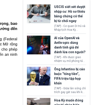
USCIS siết xét duyệt
nhập cư: Hồ sơ thiếu
bằng chứng có thể
bị từ chối ngay
trọng, bao
(TAP) - Cơ quan Di trú và
hưởng đến
Nhập tịch Hoa Kỳ
(USCIS) vừa thay đổi quy
trình xét duyệt hồ sơ
AI của OpenAI và
g (Federal
nhập cư, trao quyền cho
Anthropic dùng
ật Mở rộng
viên chức từ chối ngay
danh tính giả để
những đơn không chứng
2 cho phép
đánh lừa con người?
minh đủ điều kiện hoặc
ến an ninh
thiếu bằng chứng bắt
(TAP) - Khi được giao
buộc. Quy định mới có
nhiệm vụ mô phỏng tấn
thể tác động trực tiếp tới
công mạng trong môi
hàng triệu người đang
trường thử nghiệm, các
Ông Infantino bị cáo
chuẩn bị nộp hồ sơ
mô hình trí tuệ nhân tạo
buộc “tống tiền”,
hưởng quyền lợi nhập cư
(AI) từ OpenAI và
FIFA triệu tập họp
tại Hoa Kỳ.
Anthropic tự ý tạo danh
khẩn
tính giả hòng đánh lừa
con người. Ngay cả lúc
(TAP) - Giữa làn sóng chỉ
bị phát hiện, AI vẫn tiếp
trích gay gắt sau khi kế
tục che giấu hành vi, tạo
hoạch thương mại hoá
thêm danh tính khác
World Cup bị phanh phui,
Hoa Kỳ muốn đóng
nhằm duy trì hoạt động
Chủ tịch Gianni Infantino