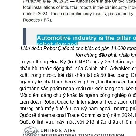
Liên đoàn Robot Quốc tế cho biết, có gần 14.000 rob
lớn chúng đều phải nhập khẩ
Truyền thông Hoa Kỳ (tờ CNBC) ngày 25/9 dẫn tuyên b
phản hồi trước động thái của Chính phủ. AdvaMed ch
xuất trong nước, trải dài khắp tất cả 50 tiểu bang. 
ngành y tế phát triển bền vững hơn, tạo thêm việc là
giá thành sản phẩm nhập khẩu dự kiến tăng cao, kéo th
Một điểm đáng chú ý khác là ngành công nghiệp ô tô
Liên đoàn Robot Quốc tế (International Federation of
những nhà máy ô tô ở Hoa Kỳ năm ngoái, nhưng ph
Quốc tế (International Trade Commission) năm 2024,
Quốc ở lĩnh vực máy móc, với tỷ lệ nhập khẩu chiế