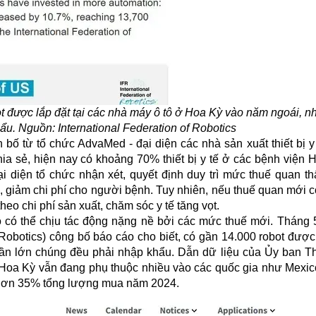
ot được lắp đặt tại các nhà máy ô tô ở Hoa Kỳ vào năm ngoái, 
u. Nguồn: International Federation of Robotics
ố từ tổ chức AdvaMed - đại diện các nhà sản xuất thiết bị y t
ia sẻ, hiện nay có khoảng 70% thiết bị y tế ở các bệnh viện 
Đại diện tổ chức nhận xét, quyết định duy trì mức
thuế quan
th
m, giảm chi phí cho người bệnh. Tuy nhiên, nếu thuế quan mới c
eo chi phí sản xuất, chăm sóc y tế tăng vọt.
 có thể chịu tác động nặng nề bởi các mức thuế mới. Tháng 
 Robotics) công bố báo cáo cho biết, có gần 14.000 robot được 
ần lớn chúng đều phải nhập khẩu. Dẫn dữ liệu của Ủy ban 
 Hoa Kỳ vẫn đang phụ thuộc nhiều vào các quốc gia như Mexic
m hơn 35% tổng lượng mua năm 2024.