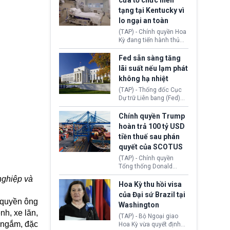
cửa tổ chức hiến
tiếp tục đối mặt cáo
tạng tại Kentucky vì
buộc dùng sức ép tài
lo ngại an toàn
chính để đổi lấy sự ủng
chính trị từ Liên đoàn
(TAP) - Chính quyền Hoa
Bóng đá Jordan. Trước
Kỳ đang tiến hành thủ
áp lực dồn dập, FIFA phải
tục thu hồi chứng nhận
tổ chức cuộc họp khẩn ở
hoạt động của tổ chức
Fed sẵn sàng tăng
Morocco.
hiến tạng Network for
lãi suất nếu lạm phát
Hope (bang Kentucky).
không hạ nhiệt
Nguyên nhân vì đơn vị
này bị cáo buộc có nhiều
(TAP) - Thống đốc Cục
sai sót nghiêm trọng, vi
Dự trữ Liên bang (Fed)
phạm quy định về an
Lisa Cook nói sẽ ủng hộ
toàn y tế.
tăng lãi suất nếu lạm
Chính quyền Trump
phát ở Hoa Kỳ không tiếp
hoàn trả 100 tỷ USD
tục giảm trong thời gian
tiền thuế sau phán
tới.
quyết của SCOTUS
(TAP) - Chính quyền
Tổng thống Donald
Trump đã hoàn trả
nghiệp và
khoảng 100 tỷ USD thuế
Hoa Kỳ thu hồi visa
quan từng thu theo Đạo
của Đại sứ Brazil tại
luật Quyền hạn Kinh tế
 quyền ông
Washington
Khẩn cấp Quốc tế
nh, xe lăn,
(IEEPA). Động thái này
(TAP) - Bộ Ngoại giao
m ngắm, đặc
diễn ra sau phán quyết
Hoa Kỳ vừa quyết định