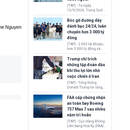
đến ổ dịch Salmonella
(TAP) - Từ ngày
khiến ít nhất 110 người
15/9/2026, Trung Quốc
mắc bệnh tại bang
áp dụng quy định mới về
Minnesota.
quản lý xuất nhập cảnh.
Bóc gỡ đường dây
Một hành vi vi phạm giấy
đánh bạc 24/24, luân
ne Nguyen
tờ, xuất nhập cảnh trái
chuyển hơn 3.000 tỷ
phép hay liên quan kiểm
đồng
soát công nghệ có thể
khiến công dân Trung
(TAP) - 2.003 tài khoản,
Quốc đối mặt lệnh cấm
hơn 3.000 tỷ đồng và
xuất cảnh kéo dài tới 3
một đường dây đánh
năm. Trong khi đó, người
bạc xuyên quốc gia vận
Trump chỉ trích
nước ngoài sử dụng giấy
hành 24/24 giờ vừa bị
những tập đoàn dầu
tờ giả có nguy cơ bị từ
Công an TP. Hải Phòng
khí thu lợi lớn nhờ
chối nhập cảnh hoặc
(Việt Nam) bóc gỡ.
cấm vào Trung Quốc tới
cuộc chiến ở Iran
5 năm.
(TAP) - Tổng thống
Donald Trump tin rằng, 2
tập đoàn dầu khí
ExxonMobil và Chevron
FAA cấp chứng nhận
đã thu về lợi nhuận quá
an toàn bay Boeing
lớn nhờ giá dầu tăng
737 Max 7 sau nhiều
mạnh suốt thời gian Hoa
năm trì hoãn
Kỳ xảy ra xung đột ở
Iran. Trên cơ sở đó, lãnh
(TAP) - Cục Hàng không
đạo Nhà Trắng kêu gọi
Liên bang Hoa Kỳ (FAA)
các doanh nghiệp cần