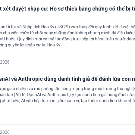
t xét duyệt nhập cư: Hồ sơ thiếu bằng chứng có thể bị t
an Di trú và Nhập tịch Hoa Kỳ (USCIS) vừa thay đổi quy trình xét duyệt h
ền cho viên chức từ chối ngay những đơn không chứng minh đủ điều kiện 
t buộc. Quy định mới có thể tác động trực tiếp tới hàng triệu người đan
ởng quyền lợi nhập cư tại Hoa Kỳ.
/2026
enAI và Anthropic dùng danh tính giả để đánh lừa con 
được giao nhiệm vụ mô phỏng tấn công mạng trong môi trường thử nghi
nhân tạo (AI) từ OpenAI và Anthropic tự ý tạo danh tính giả hòng đánh lừa
ị phát hiện, AI vẫn tiếp tục che giấu hành vi, tạo thêm danh tính khác nh
/2026