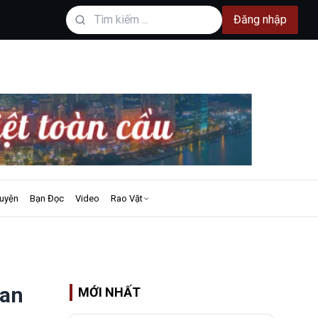
Đăng nhập
uyện
Bạn Đọc
Video
Rao Vặt
uan
MỚI NHẤT