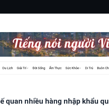
Du Lịch
Giải Trí
Đời Sống
Ẩm Thực
Sức Khỏe
Di Trú
Buôn Ch
uế quan nhiều hàng nhập khẩu q