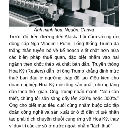
Ảnh minh họa. Nguồn: Canva
Trước đó, trên đường đến Alaska hội đàm với người
đồng cấp Nga Vladimir Putin, Tổng thống Trump đã
thẳng thắn tuyên bố về kế hoạch siết chặt hơn nữa
các biện pháp thuế quan, đặc biệt nhắm vào hai
ngành then chốt: thép và chất bán dẫn. Truyền thông
Hoa Kỳ (Reuters) dẫn lời ông Trump khẳng định mức
thuế ban đầu ở ngưỡng thấp để tạo điều kiện cho
doanh nghiệp Hoa Kỳ mở rộng sản xuất, nhưng tăng
dần theo thời gian. Ông Trump nhấn mạnh: “Nếu cần
thiết, chúng tôi sẵn sàng đẩy lên 200% hoặc 300%."
Ông cho biết mục tiêu cuối cùng nhằm buộc các tập
đoàn công nghệ và sản xuất từ ô tô đến trí tuệ nhân
tạo phải dịch chuyển chuỗi cung ứng về Hoa Kỳ, thay
vì duy trì các cơ sở ở nước ngoài nhằm "lách thuế".