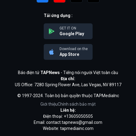
Tải ứng dụng :
GET IT ON
Google Play
Download on the
App Store
Báo điện tử
TAPNews
- Tiếng nói người Việt toàn cầu
Địa chỉ:
US Office: 7280 Spring Flower Ave, Las Vegas, NV 89117
© 1997-2024. Toàn bộ bản quyền thuộc TAPMediaInc
Giới thiệu
Chính sách bảo mật
Liên hệ:
Điện thoại: +13605050505
Email:
contact.tapnews@gmail.com
Website: tapmediainc.com