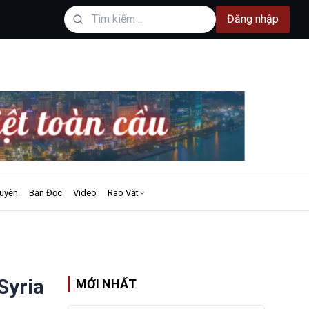
Đăng nhập
uyện
Bạn Đọc
Video
Rao Vặt
Syria
MỚI NHẤT