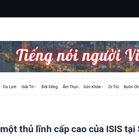
Du Lịch
Giải Trí
Đời Sống
Ẩm Thực
Sức Khỏe
Di Trú
Buôn Ch
một thủ lĩnh cấp cao của ISIS tại 