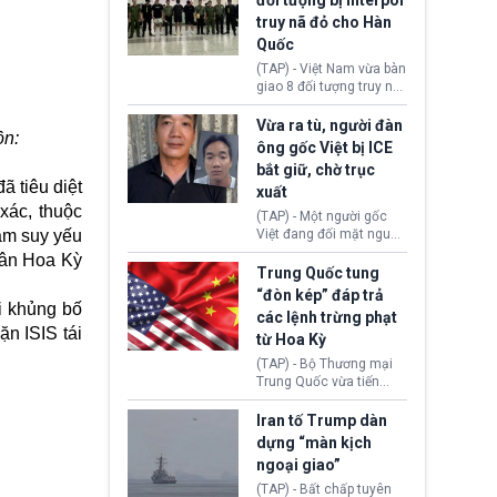
đối tượng bị Interpol
mô lớn, hai tổ chức tội
truy nã đỏ cho Hàn
phạm xuyên quốc gia đã
Quốc
dựng lên mạng lưới hoạt
động tại Việt Nam và
(TAP) - Việt Nam vừa bàn
Lào, lôi kéo hàng nghìn
giao 8 đối tượng truy nã
người tham gia, luân
đỏ Interpol cho lực lượng
chuyển dòng tiền qua
chức năng Hàn Quốc.
Vừa ra tù, người đàn
nhiều lớp tài khoản. Sau
ồn:
Nhóm này bị xác định
ông gốc Việt bị ICE
hơn 2 tuần phối hợp truy
lừa đảo 619 nạn nhân,
bắt giữ, chờ trục
xét, lực lượng chức năng
chiếm đoạt hơn 17,7 tỷ
 tiêu diệt
hai nước đã bắt giữ 171
xuất
KRW.
đối tượng.
xác, thuộc
(TAP) - Một người gốc
àm suy yếu
Việt đang đối mặt nguy
cơ bị trục xuất khỏi Hoa
dân Hoa Kỳ
Kỳ sau khi đã chấp hành
Trung Quốc tung
xong bản án liên quan
“đòn kép” đáp trả
đến tội ác từ hơn 30
i khủng bố
các lệnh trừng phạt
năm trước tại California.
n ISIS tái
từ Hoa Kỳ
(TAP) - Bộ Thương mại
Trung Quốc vừa tiến
hành áp đặt lệnh trừng
phạt lên hàng loạt thực
Iran tố Trump dàn
thể và siết chặt kiểm
dựng “màn kịch
soát xuất khẩu máy bay
ngoại giao”
không người lái (UAV)
sang Hoa Kỳ. Động thái
(TAP) - Bất chấp tuyên