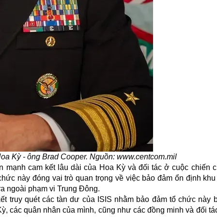
Hoa Kỳ - ông Brad Cooper. Nguồn: www.centcom.mil
 mạnh cam kết lâu dài của Hoa Kỳ và đối tác ở cuộc chiến c
 chức này đóng vai trò quan trọng về việc bảo đảm ổn định kh
ra ngoài phạm vi Trung Đông.
ết truy quét các tàn dư của
ISIS
nhằm bảo đảm tổ chức này b
 Kỳ, các quân nhân của mình, cũng như các đồng minh và đối tá