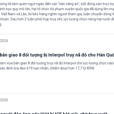
hững lời làm quen ngọt ngào đến các “sàn vàng ảo”, bất động sản trực t
nh bạc quy mô lớn, hai tổ chức tội phạm xuyên quốc gia đã dựng lên mạ
 Việt Nam và Lào, lôi kéo hàng nghìn người tham gia, luân chuyển dòng t
 khoản. Sau hơn 2 tuần phối hợp truy xét, lực lượng chức năng hai nước đ
g.
/2026
bàn giao 8 đối tượng bị Interpol truy nã đỏ cho Hàn Qu
 Nam vừa bàn giao 8 đối tượng truy nã đỏ Interpol cho lực lượng chức nă
xác định lừa đảo 619 nạn nhân, chiếm đoạt hơn 17,7 tỷ KRW.
/2026