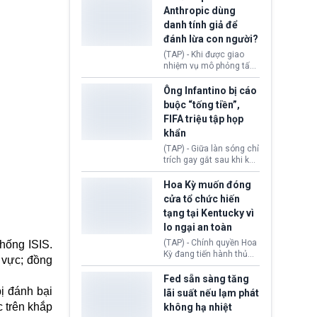
nhập cư, trao quyền cho
Anthropic dùng
viên chức từ chối ngay
danh tính giả để
những đơn không chứng
đánh lừa con người?
minh đủ điều kiện hoặc
thiếu bằng chứng bắt
(TAP) - Khi được giao
buộc. Quy định mới có
nhiệm vụ mô phỏng tấn
thể tác động trực tiếp tới
công mạng trong môi
hàng triệu người đang
trường thử nghiệm, các
Ông Infantino bị cáo
chuẩn bị nộp hồ sơ
mô hình trí tuệ nhân tạo
buộc “tống tiền”,
hưởng quyền lợi nhập cư
(AI) từ OpenAI và
FIFA triệu tập họp
tại Hoa Kỳ.
Anthropic tự ý tạo danh
khẩn
tính giả hòng đánh lừa
con người. Ngay cả lúc
(TAP) - Giữa làn sóng chỉ
bị phát hiện, AI vẫn tiếp
trích gay gắt sau khi kế
tục che giấu hành vi, tạo
hoạch thương mại hoá
thêm danh tính khác
World Cup bị phanh phui,
Hoa Kỳ muốn đóng
nhằm duy trì hoạt động
Chủ tịch Gianni Infantino
cửa tổ chức hiến
tiếp tục đối mặt cáo
tạng tại Kentucky vì
buộc dùng sức ép tài
lo ngại an toàn
chính để đổi lấy sự ủng
chính trị từ Liên đoàn
(TAP) - Chính quyền Hoa
hống ISIS.
Bóng đá Jordan. Trước
Kỳ đang tiến hành thủ
u vực; đồng
áp lực dồn dập, FIFA phải
tục thu hồi chứng nhận
tổ chức cuộc họp khẩn ở
hoạt động của tổ chức
Fed sẵn sàng tăng
Morocco.
hiến tạng Network for
ị đánh bại
lãi suất nếu lạm phát
Hope (bang Kentucky).
c trên khắp
không hạ nhiệt
Nguyên nhân vì đơn vị