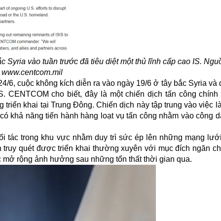
 Syria vào tuần trước đã tiêu diệt một thủ lĩnh cấp cao IS. Ngu
www.centcom.mil
, cuộc không kích diễn ra vào ngày 19/6 ở tây bắc Syria và đã
IS. CENTCOM cho biết, đây là một chiến dịch tấn công chính 
riển khai tại Trung Đông. Chiến dịch này tập trung vào việc l
 có khả năng tiến hành hàng loạt vụ tấn công nhằm vào công 
 tác trong khu vực nhằm duy trì sức ép lên những mạng lướ
 truy quét được triển khai thường xuyên với mục đích ngăn chặ
c mở rộng ảnh hưởng sau những tổn thất thời gian qua.