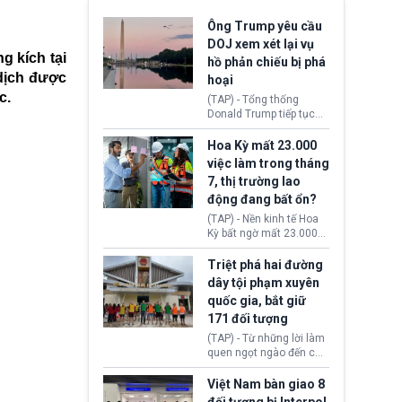
Ông Trump yêu cầu
DOJ xem xét lại vụ
g kích tại
hồ phản chiếu bị phá
 dịch được
hoại
c.
(TAP) - Tổng thống
Donald Trump tiếp tục
cho rằng, hồ phản chiếu
trước Đài tưởng niệm
Hoa Kỳ mất 23.000
Lincoln bị phá hoại. Lãnh
việc làm trong tháng
đạo Nhà Trắng yêu cầu
7, thị trường lao
Bộ Tư pháp (DOJ) xem
động đang bất ổn?
xét lại quyết định hủy
truy tố những cá nhân bị
(TAP) - Nền kinh tế Hoa
nghi ngờ làm hư hại
Kỳ bất ngờ mất 23.000
công trình.
việc làm vào tháng 7,
cho thấy thị trường lao
Triệt phá hai đường
động có dấu hiệu suy
dây tội phạm xuyên
yếu sau thời gian duy trì
quốc gia, bắt giữ
tương đối ổn định suốt
171 đối tượng
nửa năm 2026.
(TAP) - Từ những lời làm
quen ngọt ngào đến các
“sàn vàng ảo”, bất động
sản trực tuyến cùng
Việt Nam bàn giao 8
đường dây đánh bạc quy