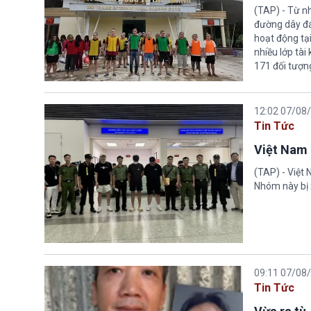
(TAP) - Từ n
đường dây đá
hoạt động tại
nhiều lớp tài
171 đối tượn
12:02 07/08
Tin Tức
Việt Nam 
(TAP) - Việt
Nhóm này bị 
09:11 07/08
Tin Tức