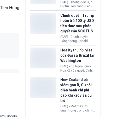
này bị cáo buộc có nhiều
(TAP) - Thống đốc Cục
sai sót nghiêm trọng, vi
Dự trữ Liên bang (Fed)
Tien Hung
phạm quy định về an
Lisa Cook nói sẽ ủng hộ
toàn y tế.
tăng lãi suất nếu lạm
Chính quyền Trump
phát ở Hoa Kỳ không tiếp
hoàn trả 100 tỷ USD
tục giảm trong thời gian
tiền thuế sau phán
tới.
quyết của SCOTUS
(TAP) - Chính quyền
Tổng thống Donald
Trump đã hoàn trả
khoảng 100 tỷ USD thuế
Hoa Kỳ thu hồi visa
quan từng thu theo Đạo
của Đại sứ Brazil tại
luật Quyền hạn Kinh tế
Washington
Khẩn cấp Quốc tế
(IEEPA). Động thái này
(TAP) - Bộ Ngoại giao
diễn ra sau phán quyết
Hoa Kỳ vừa quyết định
hồi tháng 2 bởi Tòa án
thu hồi thị thực (visa)
Tối cao Hoa Kỳ
của bà Maria Luiza
New Zealand bỏ
(SCOTUS) khi tuyên bố,
Ribeiro Viotti - Đại sứ
viêm gan B, C khỏi
việc áp thuế diện rộng là
Brazil tại Washington.
diện bệnh chi phí
hoàn toàn bất hợp pháp.
Động thái trên diễn ra
cao khi xét visa cư
trong bối cảnh tranh
chấp ngoại giao giữa
trú
chính quyền Tổng thống
(TAP) - Một thay đổi
Donald Trump và chính
quan trọng trong chính
phủ cánh tả Tổng thống
sách nhập cư của New
iệm Lincoln
Brazil Luiz Inácio Lula