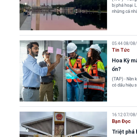
bị phá hoại.
những cá nhâ
05:44 08/08
Tin Tức
Hoa Kỳ mấ
ổn?
(TAP) - Nền k
có dấu hiệu s
16:12 07/08
Bạn Đọc
Triệt phá