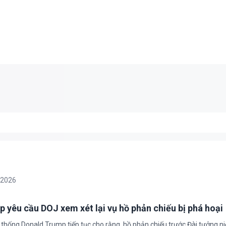
/2026
 yêu cầu DOJ xem xét lại vụ hồ phản chiếu bị phá hoại
 thống Donald Trump tiếp tục cho rằng, hồ phản chiếu trước Đài tưởng n