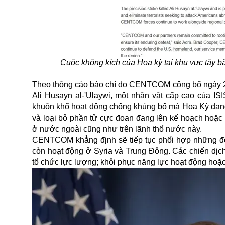
Cuộc không kích của Hoa kỳ tại khu vực tây bắc
Theo thông cáo báo chí do CENTCOM công bố ngày 24/6
Ali Husayn al-'Ulaywi, một nhân vật cấp cao của IS
khuôn khổ hoạt động chống khủng bố mà Hoa Kỳ đang t
và loại bỏ phần tử cực đoan đang lên kế hoạch hoặc
ở nước ngoài cũng như trên lãnh thổ nước này.
CENTCOM khẳng định sẽ tiếp tục phối hợp những đối
còn hoạt động ở Syria và Trung Đông. Các chiến dịch
tổ chức lực lượng; khôi phục năng lực hoạt động hoặ