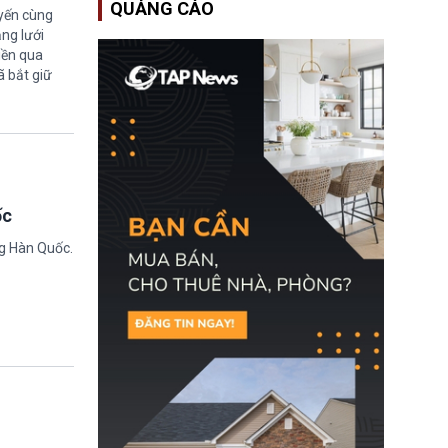
QUẢNG CÁO
Học bổng Chevening
uyến cùng
2027/28 của Chính phủ
ng lưới
Anh vừa mở cổng ứng
iền qua
tuyển dành riêng ứng
ã bắt giữ
viên Việt Nam, hỗ trợ
toàn bộ chi phí học tập
cùng nhiều quyền lợi
trong suốt một năm
học.
ốc
ng Hàn Quốc.