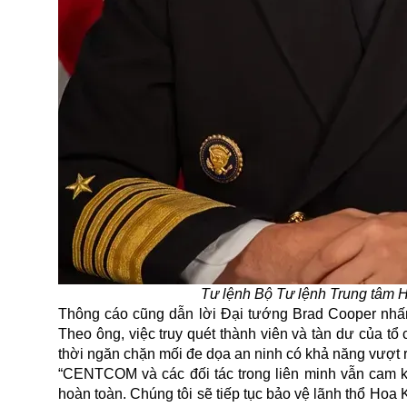
Tư lệnh Bộ Tư lệnh Trung tâm 
Thông cáo cũng dẫn lời Đại tướng Brad Cooper nhấn
Theo ông, việc truy quét thành viên và tàn dư của tổ
thời ngăn chặn mối đe dọa an ninh có khả năng vượt 
“CENTCOM và các đối tác trong liên minh vẫn cam k
hoàn toàn. Chúng tôi sẽ tiếp tục bảo vệ lãnh thổ Hoa