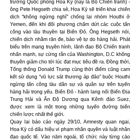
trưởng Quốc phòng Hoa Kỳ (nay là Bộ Chiến tranh) -
ông Pete Hegseth chia sẻ, Hoa Kỳ sẽ triển khai chiến
dịch “không ngừng nghỉ” chống lại nhóm Houthi ở
Yemen, đến khi đối phương chấm dứt các cuộc tấn
công vào tàu thuyền tại Biển Đỏ. Ông Hegseth nói,
chiến dịch nhằm răn đe, bảo vệ tự do hàng hải. Phát
biểu trên mạng truyền hình, lãnh đạo Bộ Chiến tranh
nhấn mạnh, sự cứng rắn của Washington, D.C không
thuyên giảm cho tới lúc đạt mục tiêu đề ra. Đồng thời,
Tổng thống Donald Trump cùng thời điểm cũng cam
kết sử dụng “vũ lực sát thương áp đảo” buộc Houthi
ngừng tấn công tàu dân sự và quân sự trên tuyến
hàng hải trọng yếu. Biển Đỏ - hành lang nối Biển Địa
Trung Hải và Ấn Độ Dương qua Kênh đào Suez,
được xem là một trong những tuyến đường biển
chiến lược nhất thế giới.
Quay lại báo cáo ngày 29/10, Amnesty quan ngại,
Hoa Kỳ có dấu hiệu vi phạm nhân quyền và luật nhân
đạo quốc tế. Vào năm ngoái, tổ chức này từng cáo