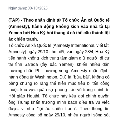
Ngày đăng:
30/10/2025
(TAP) - Theo nhận định từ Tổ chức Ân xá Quốc tế
(Amnesty), hành động không kích vào nhà tù tại
Yemen bởi Hoa Kỳ hồi tháng 4 có thể cấu thành tội
ác chiến tranh.
Tổ chức Ân xá Quốc tế (Amnesty International, viết tắt:
Amnesty) ngày 29/10 cho biết, vào ngày 28/4, Hoa Kỳ
tiến hành không kích trung tâm giam giữ người di cư
tại tỉnh Sa’ada (tây bắc Yemen), khiến nhiều dân
thường châu Phi thương vong. Amnesty nhận định,
hành động từ Washington, D.C là “bừa bãi”, không có
bằng chứng rõ ràng thể hiện mục tiêu bị tấn công
thuộc khu vực quân sự phong trào vũ trang chính trị
Hồi giáo Houthi. Tổ chức này kêu gọi chính quyền
ông Trump khẩn trương minh bạch điều tra vụ việc
được ví như “tội ác chiến tranh”. Theo thông tin
Amnesty công bố ngày 29/10, nhiều người sống sót