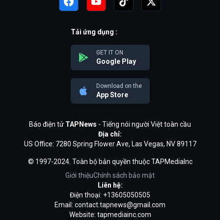
Tải ứng dụng :
GET IT ON
Google Play
Download on the
App Store
Báo điện tử
TAPNews
- Tiếng nói người Việt toàn cầu
Địa chỉ:
US Office: 7280 Spring Flower Ave, Las Vegas, NV 89117
© 1997-2024. Toàn bộ bản quyền thuộc TAPMediaInc
Giới thiệu
Chính sách bảo mật
Liên hệ:
Điện thoại: +13605050505
Email:
contact.tapnews@gmail.com
Website: tapmediainc.com