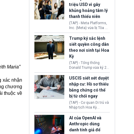
cùng lệnh cấm công
khẳng định chưa có bất
triệu USD vì gây
nghệ gần đây từ phía
kỳ thỏa thuận nào.
khủng hoảng tâm lý
Washington.
Tehran cho rằng, Hoa Kỳ
thanh thiếu niên
chỉ đang dàn dựng “màn
kịch ngoại giao” để xoa
(TAP) - Meta Platforms,
dịu căng thẳng.
Inc. (Meta) vừa bị Tòa án
bang New Mexico yêu
cầu đóng góp 567 triệu
Trump ký sắc lệnh
USD vào một quỹ khắc
siết quyền công dân
phục hậu quả. Quyết
theo nơi sinh tại Hoa
định này diễn ra sau khi
Kỳ
toà xác định, những nền
tảng mạng xã hội
(TAP) - Tổng thống
(Facebook, Instagram)
ith Maria”
Donald Trump vừa ký 2
thuộc công ty gây ra
sắc lệnh hành pháp mới
cuộc khủng hoảng sức
nhằm siết chặt chính
USCIS siết xét duyệt
g xác nhận
khỏe tâm thần ở thanh
sách quyền công dân
nhập cư: Hồ sơ thiếu
thiếu niên.
ụng chương
theo nơi sinh. Động thái
bằng chứng có thể
diễn ra sau khi Tòa án
i thuộc về
bị từ chối ngay
Tối cao Hoa Kỳ
(SCOTUS) hôm 30/7
(TAP) - Cơ quan Di trú và
tuyên bố bác bỏ, ngăn
Nhập tịch Hoa Kỳ
chính quyền thực hiện
(USCIS) vừa thay đổi quy
chính sách này.
trình xét duyệt hồ sơ
AI của OpenAI và
nhập cư, trao quyền cho
Anthropic dùng
viên chức từ chối ngay
danh tính giả để
những đơn không chứng