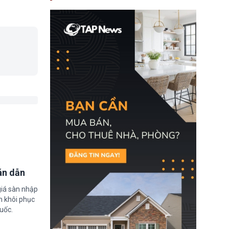
nay, người mắc viêm
gan B hoặc viêm gan C
sẽ không còn bị mặc
định không đáp ứng tiêu
chuẩn sức khỏe chỉ vì
chi phí điều trị khi nộp hồ
sơ xin visa cư trú.
án dẫn
giá sàn nhập
m khôi phục
uốc.