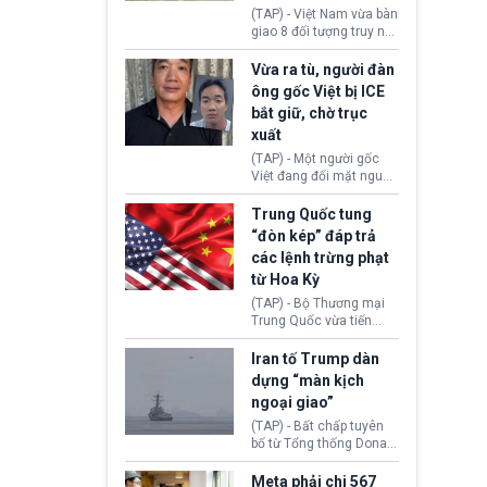
động tại Việt Nam và
(TAP) - Việt Nam vừa bàn
Lào, lôi kéo hàng nghìn
giao 8 đối tượng truy nã
người tham gia, luân
đỏ Interpol cho lực lượng
chuyển dòng tiền qua
chức năng Hàn Quốc.
Vừa ra tù, người đàn
nhiều lớp tài khoản. Sau
Nhóm này bị xác định
ông gốc Việt bị ICE
hơn 2 tuần phối hợp truy
lừa đảo 619 nạn nhân,
bắt giữ, chờ trục
xét, lực lượng chức năng
chiếm đoạt hơn 17,7 tỷ
hai nước đã bắt giữ 171
xuất
KRW.
đối tượng.
(TAP) - Một người gốc
Việt đang đối mặt nguy
cơ bị trục xuất khỏi Hoa
Kỳ sau khi đã chấp hành
Trung Quốc tung
xong bản án liên quan
“đòn kép” đáp trả
đến tội ác từ hơn 30
các lệnh trừng phạt
năm trước tại California.
từ Hoa Kỳ
(TAP) - Bộ Thương mại
Trung Quốc vừa tiến
hành áp đặt lệnh trừng
phạt lên hàng loạt thực
Iran tố Trump dàn
thể và siết chặt kiểm
dựng “màn kịch
soát xuất khẩu máy bay
ngoại giao”
không người lái (UAV)
sang Hoa Kỳ. Động thái
(TAP) - Bất chấp tuyên
này nhằm đáp trả các
bố từ Tổng thống Donald
biện pháp hạn chế
Trump về tiến trình đàm
thương mại, áp thuế mới
phán hòa bình, Iran
Meta phải chi 567