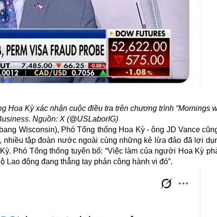
 Hoa Kỳ xác nhận cuộc điều tra trên chương trình “Mornings w
Business. Nguồn: X (@USLaborIG)
(bang Wisconsin), Phó Tổng thống Hoa Kỳ - ông JD Vance cũn
nh, nhiều tập đoàn nước ngoài cùng những kẻ lừa đảo đã lợi d
 Kỳ. Phó Tổng thống tuyên bố: “Việc làm của người Hoa Kỳ phả
ộ Lao động đang thẳng tay phản công hành vi đó”.