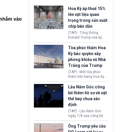
Hoa Kỳ áp thuế 15%
lên vật liệu quan
, nhắm vào
trọng trong sản xuất
chip bán dẫn
(TAP) - Tổng thống
Donald Trump vừa ký
sắc lệnh áp thuế bổ
sung 15% cùng cơ chế
Tòa phúc thẩm Hoa
giá sàn nhập khẩu
Kỳ bác quyền xây
nghiêm ngặt đối với
phòng khiêu vũ Nhà
polysilicon và các sản
Trắng của Trump
phẩm hạ nguồn. Quyết
định này nhằm khôi
(TAP) - Một tòa phúc
phục chuỗi cung ứng
thẩm liên bang Hoa Kỳ
công nghệ, năng lượng
vừa phán quyết, chính
mặt trời nội địa trước sự
quyền Tổng thống
Lầu Năm Góc công
thống trị của Trung
Donald Trump không có
bố thêm hồ sơ về vật
Quốc.
quyền tự ý xây phòng
thể bay chưa xác
khiêu vũ mới rộng
định
khoảng 90.000 feet
vuông tại khu vực Cánh
(TAP) - Lầu Năm Góc
Đông Nhà Trắng.
ngày 7/8 vừa công bố
thêm 41 hồ sơ liên quan
đến UFO hay còn được
Ông Trump yêu cầu
gọi là hiện tượng bất