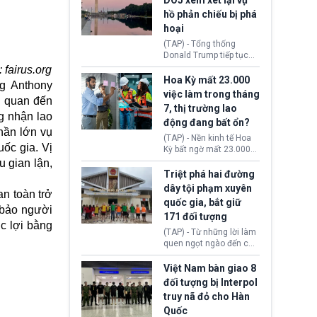
DOJ xem xét lại vụ
thường chưa xác định
hồ phản chiếu bị phá
(UAP). Những tài liệu này
hoại
bao gồm hình ảnh,
video, báo cáo từ nhiều
(TAP) - Tổng thống
cơ quan khác nhau như
Donald Trump tiếp tục
Cục Điều tra Liên bang
cho rằng, hồ phản chiếu
 fairus.org
(FBI), Cơ quan Tình báo
trước Đài tưởng niệm
Hoa Kỳ mất 23.000
ng Anthony
Trung ương (CIA) và Bộ
Lincoln bị phá hoại. Lãnh
việc làm trong tháng
Ngoại giao (DOS).
n quan đến
đạo Nhà Trắng yêu cầu
7, thị trường lao
Bộ Tư pháp (DOJ) xem
g nhận lao
động đang bất ổn?
xét lại quyết định hủy
hần lớn vụ
truy tố những cá nhân bị
(TAP) - Nền kinh tế Hoa
nghi ngờ làm hư hại
ốc gia. Vị
Kỳ bất ngờ mất 23.000
công trình.
việc làm vào tháng 7,
u gian lận,
cho thấy thị trường lao
Triệt phá hai đường
động có dấu hiệu suy
dây tội phạm xuyên
n toàn trở
yếu sau thời gian duy trì
quốc gia, bắt giữ
tương đối ổn định suốt
 bảo người
171 đối tượng
nửa năm 2026.
c lợi bằng
(TAP) - Từ những lời làm
quen ngọt ngào đến các
“sàn vàng ảo”, bất động
sản trực tuyến cùng
Việt Nam bàn giao 8
đường dây đánh bạc quy
đối tượng bị Interpol
mô lớn, hai tổ chức tội
truy nã đỏ cho Hàn
phạm xuyên quốc gia đã
Quốc
dựng lên mạng lưới hoạt