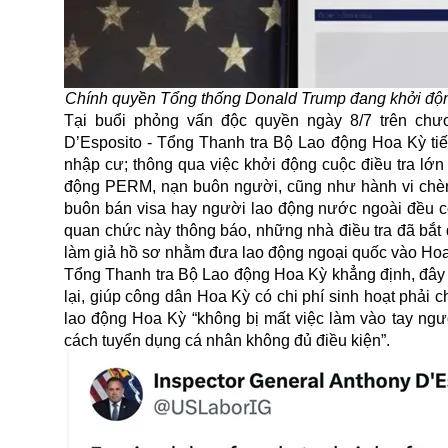
Chính quyền Tổng thống Donald Trump đang khởi động c
Tại buổi phỏng vấn độc quyền ngày 8/7 trên chươ
D’Esposito - Tổng Thanh tra Bộ Lao động Hoa Kỳ tiế
nhập cư; thông qua việc khởi động cuộc điều tra lớ
động PERM, nạn buôn người, cũng như hành vi chèn
buôn bán visa hay người lao động nước ngoài đều có
quan chức này thông báo, những nhà điều tra đã bắt đ
làm giả hồ sơ nhằm đưa lao động ngoại quốc vào Ho
Tổng Thanh tra Bộ Lao động Hoa Kỳ khẳng định, đây l
lại, giúp công dân Hoa Kỳ có chi phí sinh hoạt phải
lao động Hoa Kỳ “không bị mất việc làm vào tay ngư
cách tuyển dụng cá nhân không đủ điều kiện”.