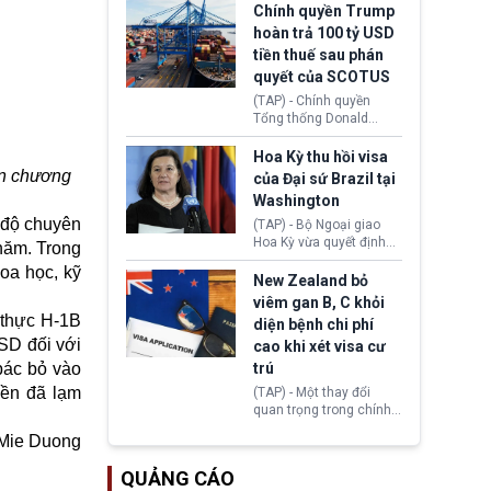
toàn y tế.
tăng lãi suất nếu lạm
Chính quyền Trump
phát ở Hoa Kỳ không tiếp
hoàn trả 100 tỷ USD
tục giảm trong thời gian
tiền thuế sau phán
tới.
quyết của SCOTUS
(TAP) - Chính quyền
Tổng thống Donald
Trump đã hoàn trả
khoảng 100 tỷ USD thuế
Hoa Kỳ thu hồi visa
quan từng thu theo Đạo
ận chương
của Đại sứ Brazil tại
luật Quyền hạn Kinh tế
Washington
Khẩn cấp Quốc tế
 độ chuyên
(IEEPA). Động thái này
(TAP) - Bộ Ngoại giao
diễn ra sau phán quyết
Hoa Kỳ vừa quyết định
 năm. Trong
hồi tháng 2 bởi Tòa án
thu hồi thị thực (visa)
oa học, kỹ
Tối cao Hoa Kỳ
của bà Maria Luiza
New Zealand bỏ
(SCOTUS) khi tuyên bố,
Ribeiro Viotti - Đại sứ
viêm gan B, C khỏi
việc áp thuế diện rộng là
Brazil tại Washington.
 thực H-1B
diện bệnh chi phí
hoàn toàn bất hợp pháp.
Động thái trên diễn ra
USD đối với
cao khi xét visa cư
trong bối cảnh tranh
chấp ngoại giao giữa
bác bỏ vào
trú
chính quyền Tổng thống
yền đã lạm
(TAP) - Một thay đổi
Donald Trump và chính
quan trọng trong chính
phủ cánh tả Tổng thống
sách nhập cư của New
Brazil Luiz Inácio Lula
Mie Duong
Zealand đang mở ra
da Silva đang leo thang
thêm cơ hội cho nhiều
gay gắt.
QUẢNG CÁO
người muốn định cư. Từ