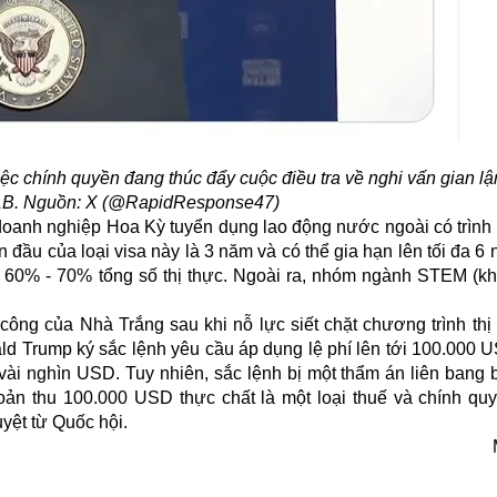
ệc chính quyền đang thúc đẩy cuộc điều tra về nghi vấn gian l
 H-1B. Nguồn: X (@RapidResponse47)
doanh nghiệp Hoa Kỳ tuyển dụng lao động nước ngoài có trình
 đầu của loại visa này là 3 năm và có thể gia hạn lên tối đa 6
g 60% - 70% tổng số thị thực. Ngoài ra, nhóm ngành STEM (kh
công của Nhà Trắng sau khi nỗ lực siết chặt chương trình
thị
nald Trump ký sắc lệnh yêu cầu áp dụng lệ phí lên tới 100.000 
 vài nghìn USD. Tuy nhiên, sắc lệnh bị một thẩm án liên bang 
oản thu 100.000 USD thực chất là một loại thuế và chính qu
yệt từ Quốc hội.