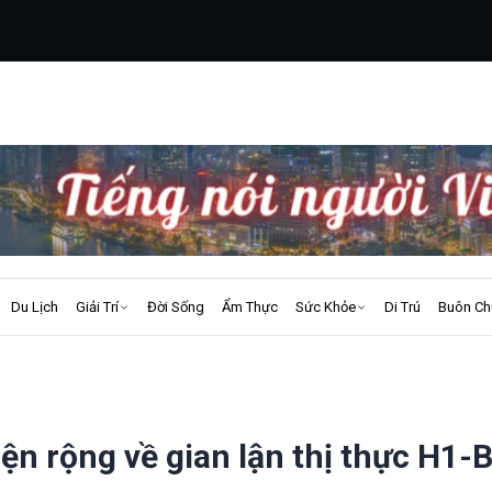
Du Lịch
Giải Trí
Đời Sống
Ẩm Thực
Sức Khỏe
Di Trú
Buôn Ch
ện rộng về gian lận thị thực H1-