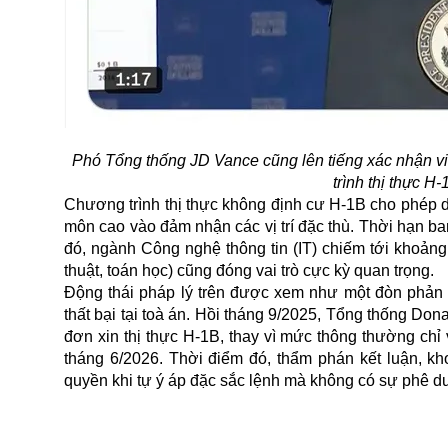
Phó Tổng thống JD Vance cũng lên tiếng xác nhận vi
trình thị thực
Chương trình thị thực không định cư H-1B cho phép 
môn cao vào đảm nhận các vị trí đặc thù. Thời hạn ban
đó, ngành Công nghệ thông tin (IT) chiếm tới khoản
thuật, toán học) cũng đóng vai trò cực kỳ quan trọng.
Động thái pháp lý trên được xem như một đòn phản 
thất bại tại toà án. Hồi tháng 9/2025, Tổng thống Do
đơn xin thị thực H-1B, thay vì mức thông thường chỉ
tháng 6/2026. Thời điểm đó, thẩm phán kết luận, kh
quyền khi tự ý áp đặc sắc lệnh mà không có sự phê du