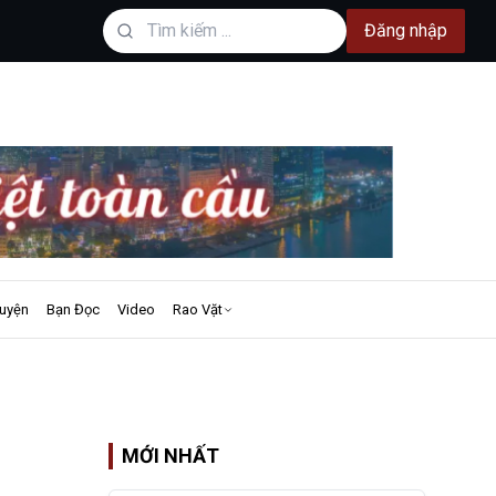
Đăng nhập
uyện
Bạn Đọc
Video
Rao Vặt
B
MỚI NHẤT