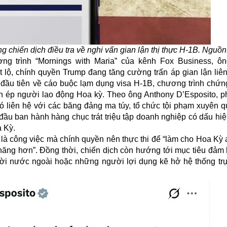
hiến dịch điều tra về nghi vấn gian lận thị thực H-1B. Nguồn:
ng trình “Mornings with Maria” của kênh Fox Business, ô
t lộ, chính quyền Trump đang tăng cường trấn áp gian lận liê
n đầu tiên về cáo buộc lạm dụng visa H-1B, chương trình chứn
 ép người lao động Hoa kỳ. Theo ông Anthony D’Esposito, p
 liên hệ với các băng đảng ma túy, tổ chức tội phạm xuyên qu
ầu ban hành hàng chục trát triệu tập doanh nghiệp có dấu hiệ
a Kỳ.
à công việc mà chính quyền nên thực thi để “làm cho Hoa Kỳ a
 chăng hơn”. Đồng thời, chiến dịch còn hướng tới mục tiêu đảm
ời nước ngoài hoặc những người lợi dụng kẽ hở hệ thống trụ