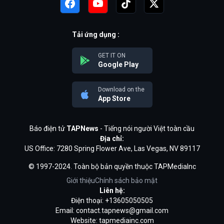
Tải ứng dụng :
GET IT ON
Google Play
Download on the
App Store
Báo điện tử
TAPNews
- Tiếng nói người Việt toàn cầu
Địa chỉ:
US Office: 7280 Spring Flower Ave, Las Vegas, NV 89117
© 1997-2024. Toàn bộ bản quyền thuộc TAPMediaInc
Giới thiệu
Chính sách bảo mật
Liên hệ:
Điện thoại: +13605050505
Email:
contact.tapnews@gmail.com
Website: tapmediainc.com