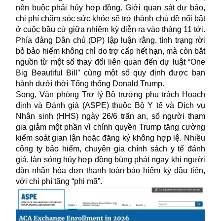
nên buộc phải hủy hợp đồng. Giới quan sát dự báo,
chi phí chăm sóc sức khỏe sẽ trở thành chủ đề nổi bật
ở cuộc bầu cử giữa nhiệm kỳ diễn ra vào tháng 11 tới.
Phía đảng Dân chủ (DP) lập luận rằng, tình trạng rời
bỏ bảo hiểm không chỉ do trợ cấp hết hạn, mà còn bắt
nguồn từ một số thay đổi liên quan đến dự luật “One
Big Beautiful Bill” cùng một số quy định được ban
hành dưới thời Tổng thống Donald Trump.
Song, Văn phòng Trợ lý Bộ trưởng phụ trách Hoạch
định và Đánh giá (ASPE) thuộc Bộ Y tế và Dịch vụ
Nhân sinh (HHS) ngày 26/6 trấn an, số người tham
gia giảm một phần vì chính quyền Trump tăng cường
kiểm soát gian lận hoặc đăng ký không hợp lệ. Nhiều
công ty bảo hiểm, chuyên gia chính sách y tế đánh
giá, làn sóng hủy hợp đồng bùng phát ngay khi người
dân nhận hóa đơn thanh toán bảo hiểm kỳ đầu tiên,
với chi phí tăng “phi mã”.