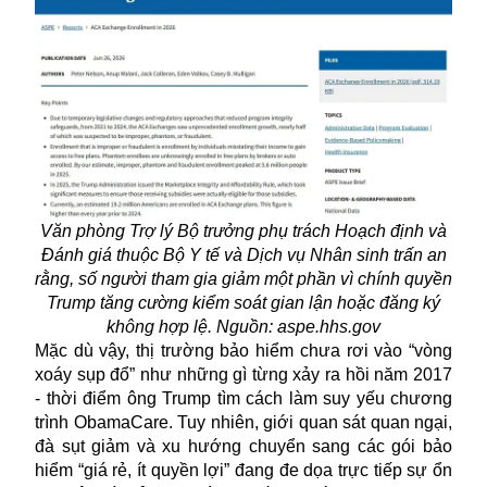
Văn phòng Trợ lý Bộ trưởng phụ trách Hoạch định và
Đánh giá thuộc Bộ Y tế và Dịch vụ Nhân sinh trấn an
rằng, số người tham gia giảm một phần vì chính quyền
Trump tăng cường kiểm soát gian lận hoặc đăng ký
không hợp lệ. Nguồn: aspe.hhs.gov
Mặc dù vậy, thị trường bảo hiểm chưa rơi vào “vòng
xoáy sụp đổ” như những gì từng xảy ra hồi năm 2017
- thời điểm ông Trump tìm cách làm suy yếu chương
trình ObamaCare. Tuy nhiên, giới quan sát quan ngại,
đà sụt giảm và xu hướng chuyển sang các gói bảo
hiểm “giá rẻ, ít quyền lợi” đang đe dọa trực tiếp sự ổn