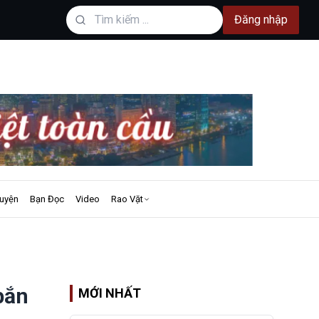
Đăng nhập
uyện
Bạn Đọc
Video
Rao Vặt
bắn
MỚI NHẤT