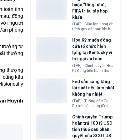
chuẩn bị nộp hồ sơ
mô hình trí tuệ nhân tạo
buộc “tống tiền”,
hưởng quyền lợi nhập cư
(AI) từ OpenAI và
 toàn tỉnh
FIFA triệu tập họp
tại Hoa Kỳ.
Anthropic tự ý tạo danh
 màu, đồng
khẩn
tính giả hòng đánh lừa
 với người
con người. Ngay cả lúc
(TAP) - Giữa làn sóng chỉ
bị phát hiện, AI vẫn tiếp
trích gay gắt sau khi kế
o Văn phòng
tục che giấu hành vi, tạo
hoạch thương mại hoá
thêm danh tính khác
World Cup bị phanh phui,
Hoa Kỳ muốn đóng
nhằm duy trì hoạt động
Chủ tịch Gianni Infantino
cửa tổ chức hiến
 trường tư
tiếp tục đối mặt cáo
tạng tại Kentucky vì
bất thường
buộc dùng sức ép tài
lo ngại an toàn
chính để đổi lấy sự ủng
chính trị từ Liên đoàn
(TAP) - Chính quyền Hoa
Bóng đá Jordan. Trước
ắng thượng
Kỳ đang tiến hành thủ
áp lực dồn dập, FIFA phải
tục thu hồi chứng nhận
, cũng kêu
tổ chức cuộc họp khẩn ở
hoạt động của tổ chức
Fed sẵn sàng tăng
storically
Morocco.
hiến tạng Network for
lãi suất nếu lạm phát
Hope (bang Kentucky).
không hạ nhiệt
Nguyên nhân vì đơn vị
vin Huynh
này bị cáo buộc có nhiều
(TAP) - Thống đốc Cục
sai sót nghiêm trọng, vi
Dự trữ Liên bang (Fed)
phạm quy định về an
Lisa Cook nói sẽ ủng hộ
toàn y tế.
tăng lãi suất nếu lạm
Chính quyền Trump
phát ở Hoa Kỳ không tiếp
hoàn trả 100 tỷ USD
tục giảm trong thời gian
tiền thuế sau phán
tới.
quyết của SCOTUS