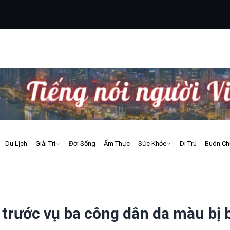
Du Lịch
Giải Trí
Đời Sống
Ẩm Thực
Sức Khỏe
Di Trú
Buôn Ch
 trước vụ ba công dân da màu bị 