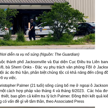
 Nơi diễn ra vụ nổ súng (Nguồn: The Guardian)
ộc thành phố Jacksonville và Đại diện Cục Điều tra Liên bang
, bà Sherri Onks - Đặc vụ phụ trách văn phòng FBI ở Jackso
 tội ác do thù hận, phân biệt chủng tộc có khả năng đến cộng đồ
rõ vụ việc.
ristopher Palmer (21 tuổi) sống cùng bố mẹ ở ngoại ô Jacksonv
 một cách hợp pháp vào tháng 4 và tháng 6/2023.
Các hóa đơ
thiết, bao gồm cả kiểm tra lý lịch Palmer. Đồng thời kết quả ki
 có vấn đề gì về tâm thần, theo Associated Press