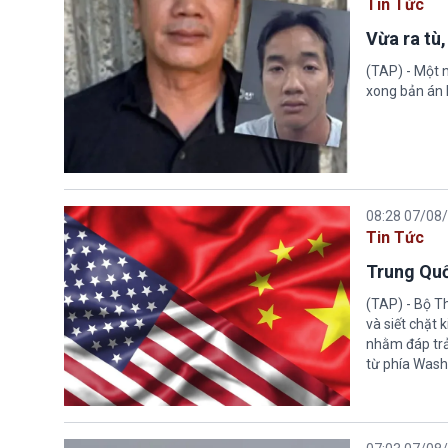
Tin Tức
Vừa ra tù,
(TAP) - Một n
xong bản án l
08:28 07/08
Tin Tức
Trung Quố
(TAP) - Bộ T
và siết chặt
nhằm đáp trả
từ phía Wash