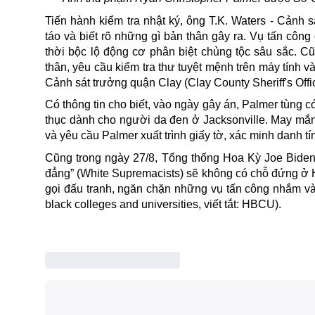
Tiến hành kiểm tra nhật ký, ông T.K. Waters - Cảnh 
táo và biết rõ những gì bản thân gây ra. Vụ tấn côn
thời bộc lộ động cơ phân biệt chủng tộc sâu sắc. Cũ
thân, yêu cầu kiểm tra thư tuyệt mệnh trên máy tính 
Cảnh sát trưởng quận Clay (Clay County Sheriff's Off
Có thông tin cho biết, vào ngày gây án, Palmer tùng
thục dành cho người da đen ở Jacksonville. May mắn
và yêu cầu Palmer xuất trình giấy tờ, xác minh danh tí
Cũng trong ngày 27/8, Tổng thống Hoa Kỳ Joe Biden 
đẳng” (White Supremacists) sẽ không có chỗ đứng ở 
gọi đấu tranh, ngăn chặn những vụ tấn công nhắm vào
black colleges and universities, viết tắt: HBCU).