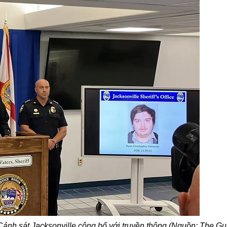
nh sát Jacksonville công bố với truyền thông (Nguồn: The Gu