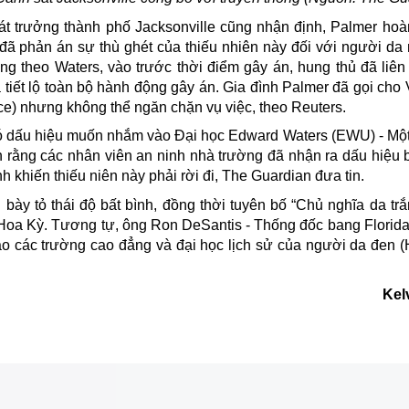
sát trưởng thành phố Jacksonville cũng nhận định, Palmer hoàn
g đã phản án sự thù ghét của thiếu nhiên này đối với người da
ng theo Waters, vào trước thời điểm gây án, hung thủ đã liên
và tiết lộ toàn bộ hành động gây án. Gia đình Palmer đã gọi ch
ice) nhưng không thể ngăn chặn vụ việc, theo Reuters.
 có dấu hiệu muốn nhắm vào Đại học Edward Waters (EWU) - Một
 rằng các nhân viên an ninh nhà trường đã nhận ra dấu hiệu 
nh khiến thiếu niên này phải rời đi, The Guardian đưa tin.
bày tỏ thái độ bất bình, đồng thời tuyên bố “Chủ nghĩa da tr
Hoa Kỳ. Tương tự, ông Ron DeSantis - Thống đốc bang Florida
 các trường cao đẳng và đại học lịch sử của người da đen (Hi
Kel