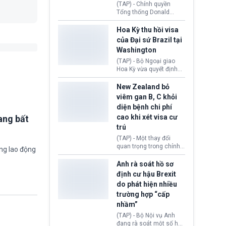
(TAP) - Chính quyền
Tổng thống Donald
Trump đã hoàn trả
khoảng 100 tỷ USD thuế
Hoa Kỳ thu hồi visa
quan từng thu theo Đạo
của Đại sứ Brazil tại
luật Quyền hạn Kinh tế
Washington
Khẩn cấp Quốc tế
(IEEPA). Động thái này
(TAP) - Bộ Ngoại giao
diễn ra sau phán quyết
Hoa Kỳ vừa quyết định
hồi tháng 2 bởi Tòa án
thu hồi thị thực (visa)
Tối cao Hoa Kỳ
của bà Maria Luiza
New Zealand bỏ
(SCOTUS) khi tuyên bố,
Ribeiro Viotti - Đại sứ
viêm gan B, C khỏi
việc áp thuế diện rộng là
Brazil tại Washington.
diện bệnh chi phí
hoàn toàn bất hợp pháp.
Động thái trên diễn ra
cao khi xét visa cư
ang bất
trong bối cảnh tranh
chấp ngoại giao giữa
trú
chính quyền Tổng thống
(TAP) - Một thay đổi
Donald Trump và chính
quan trọng trong chính
ờng lao động
phủ cánh tả Tổng thống
sách nhập cư của New
Brazil Luiz Inácio Lula
Zealand đang mở ra
Anh rà soát hồ sơ
da Silva đang leo thang
thêm cơ hội cho nhiều
định cư hậu Brexit
gay gắt.
người muốn định cư. Từ
do phát hiện nhiều
nay, người mắc viêm
trường hợp “cấp
gan B hoặc viêm gan C
sẽ không còn bị mặc
nhầm”
định không đáp ứng tiêu
(TAP) - Bộ Nội vụ Anh
chuẩn sức khỏe chỉ vì
đang rà soát một số hồ