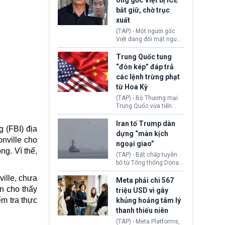
ông gốc Việt bị ICE
hơn 2 tuần phối hợp truy
lừa đảo 619 nạn nhân,
bắt giữ, chờ trục
xét, lực lượng chức năng
chiếm đoạt hơn 17,7 tỷ
hai nước đã bắt giữ 171
xuất
KRW.
đối tượng.
(TAP) - Một người gốc
Việt đang đối mặt nguy
cơ bị trục xuất khỏi Hoa
Kỳ sau khi đã chấp hành
Trung Quốc tung
xong bản án liên quan
“đòn kép” đáp trả
đến tội ác từ hơn 30
các lệnh trừng phạt
năm trước tại California.
từ Hoa Kỳ
(TAP) - Bộ Thương mại
Trung Quốc vừa tiến
hành áp đặt lệnh trừng
phạt lên hàng loạt thực
Iran tố Trump dàn
 (FBI) địa
thể và siết chặt kiểm
dựng “màn kịch
soát xuất khẩu máy bay
nville cho
ngoại giao”
không người lái (UAV)
ng. Vì thế,
sang Hoa Kỳ. Động thái
(TAP) - Bất chấp tuyên
này nhằm đáp trả các
bố từ Tổng thống Donald
biện pháp hạn chế
Trump về tiến trình đàm
ille, chưa
thương mại, áp thuế mới
phán hòa bình, Iran
Meta phải chi 567
cùng lệnh cấm công
khẳng định chưa có bất
n cho thấy
triệu USD vì gây
nghệ gần đây từ phía
kỳ thỏa thuận nào.
ểm tra thực
khủng hoảng tâm lý
Washington.
Tehran cho rằng, Hoa Kỳ
thanh thiếu niên
chỉ đang dàn dựng “màn
kịch ngoại giao” để xoa
(TAP) - Meta Platforms,