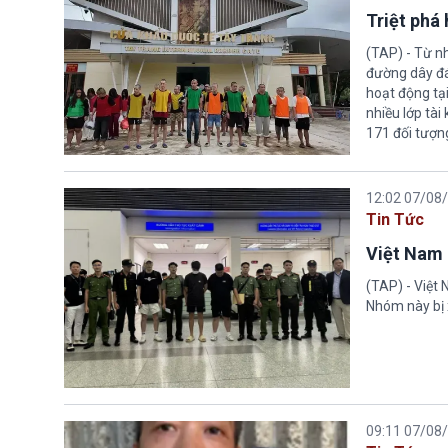
Triệt phá
(TAP) - Từ n
đường dây đá
hoạt động tại
nhiều lớp tài
171 đối tượn
12:02 07/08
Tin Tức
Việt Nam 
(TAP) - Việt
Nhóm này bị 
09:11 07/08