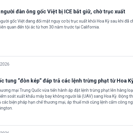
 người đàn ông gốc Việt bị ICE bắt giữ, chờ trục xuất
gười gốc Việt đang đối mặt nguy cơ bị trục xuất khỏi Hoa Kỳ sau khi đã 
iên quan đến tội ác từ hơn 30 năm trước tại California.
/2026
c tung “đòn kép” đáp trả các lệnh trừng phạt từ Hoa K
hương mại Trung Quốc vừa tiến hành áp đặt lệnh trừng phạt lên hàng loạ
 kiểm soát xuất khẩu máy bay không người lái (UAV) sang Hoa Kỳ. Động th
 các biện pháp hạn chế thương mại, áp thuế mới cùng lệnh cấm công n
ington.