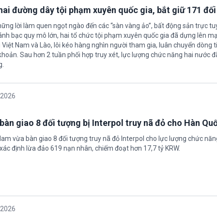
 hai đường dây tội phạm xuyên quốc gia, bắt giữ 171 đố
hững lời làm quen ngọt ngào đến các “sàn vàng ảo”, bất động sản trực t
nh bạc quy mô lớn, hai tổ chức tội phạm xuyên quốc gia đã dựng lên mạ
 Việt Nam và Lào, lôi kéo hàng nghìn người tham gia, luân chuyển dòng t
 khoản. Sau hơn 2 tuần phối hợp truy xét, lực lượng chức năng hai nước đ
g.
/2026
bàn giao 8 đối tượng bị Interpol truy nã đỏ cho Hàn Qu
 Nam vừa bàn giao 8 đối tượng truy nã đỏ Interpol cho lực lượng chức nă
xác định lừa đảo 619 nạn nhân, chiếm đoạt hơn 17,7 tỷ KRW.
/2026