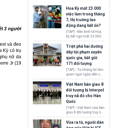
Hoa Kỳ mất 23.000
việc làm trong tháng
7, thị trường lao
động đang bất ổn?
ết 3 người
(TAP) - Nền kinh tế Hoa
Kỳ bất ngờ mất 23.000
việc làm vào tháng 7,
est và đeo
cho thấy thị trường lao
Triệt phá hai đường
 Kỳ có trụ
động có dấu hiệu suy
dây tội phạm xuyên
yếu sau thời gian duy trì
 phụ nữ da
quốc gia, bắt giữ
tương đối ổn định suốt
erre Jr (19
171 đối tượng
nửa năm 2026.
(TAP) - Từ những lời làm
quen ngọt ngào đến các
“sàn vàng ảo”, bất động
sản trực tuyến cùng
Việt Nam bàn giao 8
đường dây đánh bạc quy
đối tượng bị Interpol
mô lớn, hai tổ chức tội
truy nã đỏ cho Hàn
phạm xuyên quốc gia đã
Quốc
dựng lên mạng lưới hoạt
động tại Việt Nam và
(TAP) - Việt Nam vừa bàn
Lào, lôi kéo hàng nghìn
giao 8 đối tượng truy nã
người tham gia, luân
đỏ Interpol cho lực lượng
chuyển dòng tiền qua
chức năng Hàn Quốc.
Vừa ra tù, người đàn
nhiều lớp tài khoản. Sau
Nhóm này bị xác định