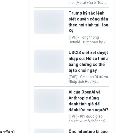
dịu căng thẳng.
Inc. (Meta) vừa bị Tòa án
bang New Mexico yêu
cầu đóng góp 567 triệu
Trump ký sắc lệnh
USD vào một quỹ khắc
siết quyền công dân
phục hậu quả. Quyết
theo nơi sinh tại Hoa
định này diễn ra sau khi
Kỳ
toà xác định, những nền
tảng mạng xã hội
(TAP) - Tổng thống
(Facebook, Instagram)
Donald Trump vừa ký 2
thuộc công ty gây ra
sắc lệnh hành pháp mới
cuộc khủng hoảng sức
nhằm siết chặt chính
USCIS siết xét duyệt
khỏe tâm thần ở thanh
sách quyền công dân
nhập cư: Hồ sơ thiếu
thiếu niên.
theo nơi sinh. Động thái
bằng chứng có thể
diễn ra sau khi Tòa án
bị từ chối ngay
Tối cao Hoa Kỳ
(SCOTUS) hôm 30/7
(TAP) - Cơ quan Di trú và
tuyên bố bác bỏ, ngăn
Nhập tịch Hoa Kỳ
chính quyền thực hiện
(USCIS) vừa thay đổi quy
chính sách này.
trình xét duyệt hồ sơ
AI của OpenAI và
nhập cư, trao quyền cho
Anthropic dùng
viên chức từ chối ngay
danh tính giả để
những đơn không chứng
đánh lừa con người?
minh đủ điều kiện hoặc
thiếu bằng chứng bắt
(TAP) - Khi được giao
buộc. Quy định mới có
nhiệm vụ mô phỏng tấn
thể tác động trực tiếp tới
công mạng trong môi
hàng triệu người đang
trường thử nghiệm, các
Ông Infantino bị cáo
ardian)