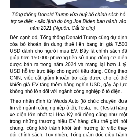
Tổng thống Donald Trump
vừa huỷ bỏ chính sách hỗ
trợ xe điện - sắc lệnh do ông Joe Biden ban hành vào
năm 2021 (
Nguồn: Cắt từ clip
)
Bên cạnh đó
, Tổng thống Donald Trump
cũng
dự định
xóa bỏ khoản tín dụng thuế liên bang trị giá 7.500
USD dành cho người mua
EV. Đây là
chính sách đã
giúp hơn 150.000
phương tiện sử dụng động cơ điện
được bán ra trong năm
2024
và mang lại hơn 1 tỷ
USD hỗ trợ trực tiếp cho người tiêu dùng.
Cũng theo
CNN, v
iệc cắt giảm khoản trợ cấp được cho
có thể
khiến giá
EV
tăng thêm hàng nghìn USD
,
gây áp lực
không nhỏ
lớn đối với ngành công nghiệp ô tô điện.
Theo nhận định từ Wards Auto (tổ chức chuyên đưa
tin về ngành công nghiệp ô tô), Tesla, Inc (
Tesla
)
hãng
xe điện lớn nhất tại
Hoa Kỳ nói riêng cũng như một
trong những thương hiệu EV hàng đầu thế giới nói
chung, c
ũng
khó
tránh khỏi ảnh hưởng từ việc thay
đổi chính sách. Tuy nhiên, Tổng giám đốc điều hành