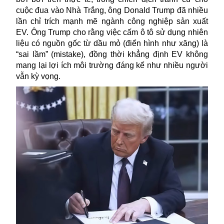
cuộc đua vào Nhà Trắng,
ông Donald Trump đã nhiều
lần chỉ trích mạnh mẽ ngành
công nghiệp sản xuất
EV. Ô
ng Trump cho rằng việc cấm ô tô
sử dụng nhiên
liệu có nguồn gốc từ dầu mỏ (điển hình như
xăng
)
là
“
sai lầm
” (mistake), đồng thời
khẳng định
EV
không
mang lại lợi ích môi trường đáng kể như nhiều người
vẫn kỳ vọng.