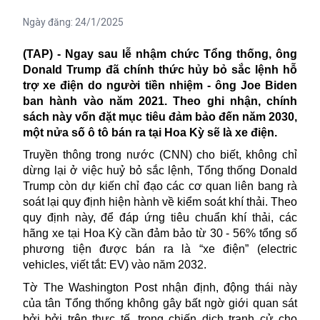
Ngày đăng:
24/1/2025
(TAP) -
Ngay sau lễ nhậm chức Tổng thống,
ông
Donald Trump đã chính thức hủy bỏ sắc lệnh hỗ
trợ xe điện
do người tiền nhiệm
-
ông Joe Biden
ban hành vào năm 2021.
Theo ghi nhận, c
hính
sách này
vốn
đặt mục tiêu
đảm bảo
đến năm 2030,
một nửa số ô tô bán ra tại
Hoa Kỳ
sẽ là xe điện.
Truyền thông trong nước (CNN) cho biết, k
hông chỉ
dừng lại ở việc huỷ bỏ sắc lệnh,
Tổng thống
Donald
Trump
còn dự kiến chỉ đạo các cơ quan liên bang rà
soát lại quy định
hiện hành về
kiểm soát khí thải. Theo
quy định này, để đáp ứng tiêu chuẩn khí thải
,
các
hãng xe tại
Hoa Kỳ
cần đảm bảo từ 30
-
56% tổng số
phương tiện được
bán ra là
“
xe điện
”
(electric
vehicles, viết tắt: EV)
vào năm 2032
.
Tờ The Washington Post nhận định, đ
ộng thái này
của tân Tổng thống
không gây bất ngờ
giới quan sát
bởi
bởi
trên thực tế,
trong chiến dịch tranh cử
cho