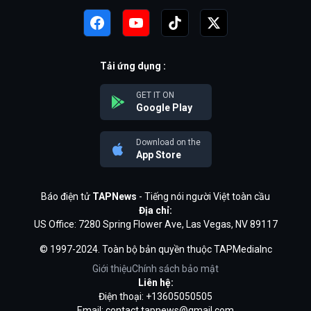
Tải ứng dụng :
GET IT ON
Google Play
Download on the
App Store
Báo điện tử
TAPNews
- Tiếng nói người Việt toàn cầu
Địa chỉ:
US Office: 7280 Spring Flower Ave, Las Vegas, NV 89117
© 1997-2024. Toàn bộ bản quyền thuộc TAPMediaInc
Giới thiệu
Chính sách bảo mật
Liên hệ:
Điện thoại: +13605050505
Email:
contact.tapnews@gmail.com