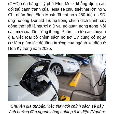
(
CEO
) của hãng - tỷ phú
Elon Musk
khẳng định
,
các
đối thủ cạnh tranh của Tesla sẽ chịu thiệt hại lớn hơn.
Ghi nhận ông
Elon Mus
k
đã chi hơn 250 triệu USD
ủng hộ ông Donald Trump trong chiến dịch tranh cử,
đồng thời sẽ là người giữ vai trò quan trọng trong Nội
các mới của tân Tổng thống. P
hân tích từ các chuyên
gia, việc loại bỏ chính sách hỗ trợ
EV
c
ũng c
ó
nguy
cơ
làm giảm tốc độ tăng trưởng của ngành xe điện
ở
Hoa Kỳ
trong năm 2025.
Chuyên gia dự báo,
việc thay đổi chính sách
sẽ gây
ảnh hưởng đến ngành công nghiệp ô tô điện (Nguồn: