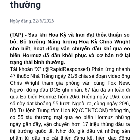
thường
Ngày đăng:
22/6/2026
(TAP) - Sau khi Hoa Kỳ và Iran đạt thỏa thuận sơ
bộ, Bộ trưởng Năng lượng Hoa Kỳ Chris Wright
cho biết, hoạt động vận chuyển dầu khí qua eo
biển Hormuz đã dần khôi phục và cơ bản trở lại
trạng thái bình thường.
Tài khoản “X” (@RapidResponse4) Phản ứng nhanh
47 thuộc Nhà Trắng ngày 21/6 chia sẻ đoạn video ông
Chris Wright tham gia phỏng vấn cùng Fox New.
Người đứng đầu DOE ghi nhận, 67 tàu đã an toàn đi
qua Eo biển Hormuz hôm 20/6. Riêng ngày 19/6, con
số này đạt khoảng 55 lượt. Ngoài ra, cùng ngày 20/6,
Bộ Tư lệnh Trung tâm Hoa Kỳ (CENTCOM) thông tin,
có 55 tàu thương mại qua eo biển Hormuz những
ngày gần đây, vận chuyển hơn 17 triệu thùng dầu ra
thị trường quốc tế. Nhờ đó, giá dầu và những sản
phẩm từ dầu mỏ cải thiện đáng kể, hiện dao động