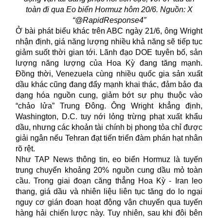
toàn đi qua Eo biển Hormuz hôm 20/6. Nguồn: X
“@RapidResponse4”
Ở bài phát biểu khác trên ABC ngày 21/6, ông Wright
nhận định, giá năng lượng nhiều khả năng sẽ tiếp tục
giảm suốt thời gian tới. Lãnh đạo DOE tuyên bố, sản
lượng năng lượng của Hoa Kỳ đang tăng mạnh.
Đồng thời, Venezuela cùng nhiều quốc gia sản xuất
dầu khác cũng đang đẩy mạnh khai thác, đảm bảo đa
dạng hóa nguồn cung, giảm bớt sự phụ thuộc vào
“chảo lửa” Trung Đông. Ông Wright khẳng định,
Washington, D.C. tuy nới lỏng trừng phạt xuất khẩu
dầu, nhưng các khoản tài chính bị phong tỏa chỉ được
giải ngân nếu Tehran đạt tiến triển đàm phán hạt nhân
rõ rệt.
Như TAP News thông tin,
eo biển Hormuz
là tuyến
trung chuyển khoảng 20% nguồn cung dầu mỏ toàn
cầu. Trong giai đoạn căng thẳng Hoa Kỳ - Iran leo
thang, giá dầu và nhiên liệu liên tục tăng do lo ngại
nguy cơ gián đoạn hoạt động vận chuyển qua tuyến
hàng hải chiến lược này. Tuy nhiên, sau khi đôi bên