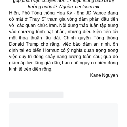
góp phần vận chuyển hơn 17 triệu thùng dầu ra thị
trường quốc tế. Nguồn: centcom.mil
Hiện, Phó Tổng thống Hoa Kỳ - ông JD Vance đang
có mặt ở Thụy Sĩ tham gia vòng đàm phán đầu tiên
với các quan chức Iran. Nội dung thảo luận tập trung
vào chương trình hạt nhân, những điều kiện tiến tới
một thỏa thuận lâu dài. Chính quyền Tổng thống
Donald Trump cho rằng, việc bảo đảm an ninh, ổn
định tại eo biển Hormuz có ý nghĩa quan trọng trong
việc duy trì dòng chảy năng lượng toàn cầu; qua đó
giảm áp lực tăng giá dầu, hạn chế nguy cơ biến động
kinh tế trên diện rộng.
Kane Nguyen